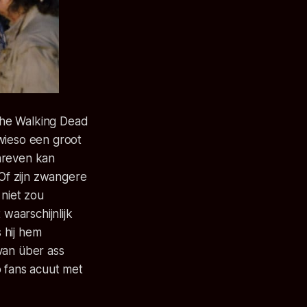
The Walking Dead
wieso een groot
hreven kan
 Of zijn zwangere
 niet zou
waarschijnlijk
s hij hem
van über ass
p fans acuut met