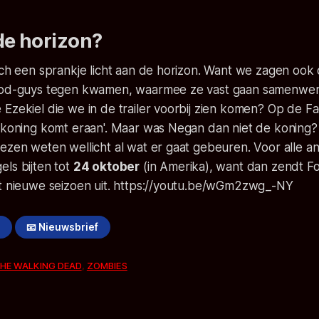
de horizon?
toch een sprankje licht aan de horizon. Want we zagen oo
ood-guys tegen kwamen, waarmee ze vast gaan samenwerk
 Ezekiel die we in de trailer voorbij zien komen? Op de 
e koning komt eraan'. Maar was Negan dan niet de koning?
ezen weten wellicht al wat er gaat gebeuren. Voor alle and
ls bijten tot
24 oktober
(in Amerika), want dan zendt F
et nieuwe seizoen uit. https://youtu.be/wGm2zwg_-NY
!
📧 Nieuwsbrief
HE WALKING DEAD
,
ZOMBIES