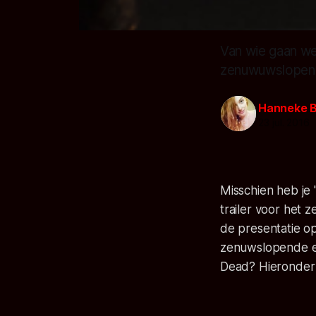
Van wie gaan we
zenuwuwslopen
Hanneke 
23 jul. 2016
Misschien heb je 
trailer voor het
de presentatie o
zenuwslopende ee
Dead? Hieronder