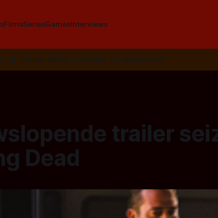
s
Films
Series
Games
Interviews
SS
📰
Google News
🦋
Bluesky
✉️
Nieuwsbrief
slopende trailer sei
ng Dead