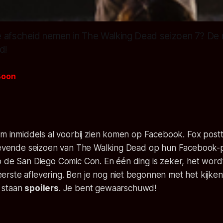
 afscheid nemen in The Walking Dead seizoen 7? De ni
d!
Boon
'm inmiddels al voorbij zien komen op Facebook. Fox post
 zevende seizoen van The Walking Dead op hun Facebook-p
p de San Diego Comic Con. En één ding is zeker, het word
rste aflevering. Ben je nog niet begonnen met het kijke
 staan
spoilers
. Je bent gewaarschuwd!