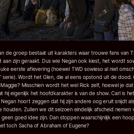
n de groep bestaat uit karakters waar trouwe fans van 
 aan zijn geraakt. Dus wie Negan ook kiest, het wordt so
leuke eerste aflevering (hoewel TWD sowieso al niet omsc
' serie). Wordt het Glen, die al eens opstond uit de dood.
 Maggie? Misschien wordt het wel Rick zelf, hoewel je dat
hij eigenlijk het hoofdkarakter is van de show. Carl is het 
 Negan hoort zeggen dat hij zijn andere oog eruit snijdt al
 houden. Zullen we dit seizoen eindelijk afscheid nemen 
 geen goed idee zijn. Dan stoppen waarschijnlijk een hoo
 het toch Sacha of Abraham of Eugene?