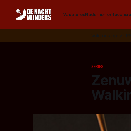
Vacatures
Nederhorror
Recensie
Volg ons op:
📣
R
SERIES
Zenuw
Walki