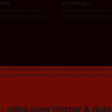
rland
om te bingen
 wel eens opsluiten? Deze
Herfstdip? Ideaal moment om
ape Rooms zijn zeer geschikt
deze 7 duistere Nederlandse 
en voor horrorliefhebbers.
bingen! Bij nederhorror denk je al snel
 van Leeuwen
Door Frank Mulder
aan horrorfilms, waarschijnlijk
aan De Lift, Amsterdamned o
Johnsons. Maar Nederlandse h
niet beperkt tot films. Hier ee
Nederlandse tv-series uit het 
horrorgenre. Als
odon
Shop
Steam
Instagram
Activiteiten
Boeken
Bordspellen
Com
Lokaal Spookverhaal
Premium artikelen
Columns
Horrorfilms 
- alles over horror & dui