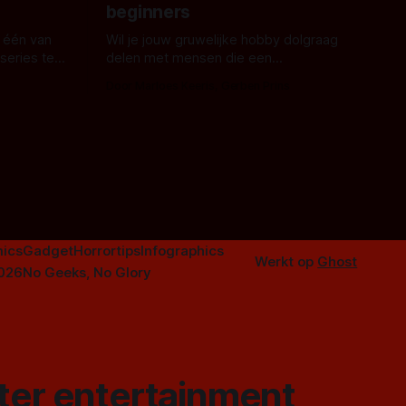
beginners
 één van
Wil je jouw gruwelijke hobby dolgraag
series te
delen met mensen die een
aardappelschilmes al eng vinden?
Door Marloes Keeris, Gerben Prins
 specifiek
Probeer ze eens op te warmen met een
f The
instapmodel horrorfilm.
orror is
n aantal
duistere of
ics
Gadget
Horrortips
Infographics
Werkt op
Ghost
2026
No Geeks, No Glory
ster entertainment