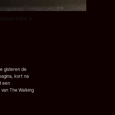
euwe trailer is
te gisteren de
agina, kort na
t een
n van The Walking