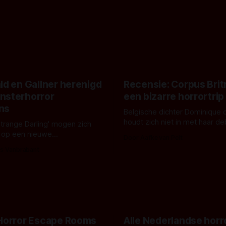
ld en Gallner herenigd
Recensie: Corpus Brit
nsterhorror
een bizarre horrortrip
ns
Belgische dichter Dominique 
houdt zich niet in met haar d
Strange Darling' mogen zich
De cover, een digitaal gerend
 op een nieuwe
Door Aafke van Pelt
bizar muterend lichaam tegen
ng tussen Willa Fitzgerald,
s Vanbrabant
pastelroze- en blauwe achter
r en regisseur J.T. Mollner.
belooft iets kleurrijks maar
zijn ze te zien in 'Skeletons',
onheilspellends, iets ongrijpb
 creature feature waarvoor
maakt De Groen met ieder wo
zijn gestart in Australië.
 Horror Escape Rooms
Alle Nederlandse horr