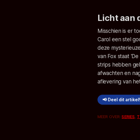
Licht aan 
Misschien is er 
Carol een stel g
deze mysterieuze
van Fox staat 'D
strips hebben gel
afwachten en nage
aflevering van h
📢 Deel dit artikel
MEER OVER:
SERIES
,
T