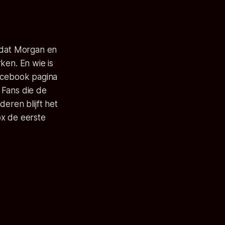
k dat Morgan en
en. En wie is
Facebook pagina
 Fans die de
eren blijft het
ox de eerste