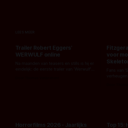
LEES MEER
Trailer Robert Eggers'
Fitzgera
WERWULF online
voor mo
Skeleto
Na maanden van teasers en stills is hij er
eindelijk: de eerste trailer van 'Werwulf'.
Fans van '
De nieuwe film van Robert Eggers toont
verheugen
Door Thomas Vanbrabant
- zoals we van hem kennen - een rauwe
samenwerki
Door Thoma
en kille stijl vol folklore en mythe. Het
Kyle Gallne
topic deze keer is (kon het het al
Binnenkort 
raden?)... de weerwolf. Kijk je mee?
een nieuwe
de opnames 
Horrorfilms 2026 - Jaarlijks
Top 15: