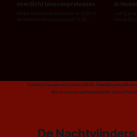
overzicht bioscoopreleases
in Nede
Welke horrorfilms draaien er in 2026 in
Laat jij je
de Nederlandse bioscopen? In dit
Horror Esc
overzicht vind je nu al bijna 50 horror- en
om te spel
Door Frank Mulder
Door Janita
aanverwante films.
Colofon
Vacatures
Contact
RSS Feed
Bluesky
Mast
Korte Horrorverhalen
Korte Horrorfilms
De Nachtvlinders 