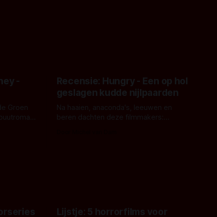
ney -
Recensie: Hungry - Een op hol
geslagen kudde nijlpaarden
de Groen
Na haaien, anaconda's, leeuwen en
ebuutroman.
beren dachten deze filmmakers:
erd en
waarom geen nijlpaarden? Regisseur
Door Michel van Dam
 een
James Nunn doet het gewoon en aan
grond,
ons om te oordelen of dat goed uitpakt
met Hungry of niet.
aars. En dat
ord waar.
orseries
Lijstje: 5 horrorfilms voor