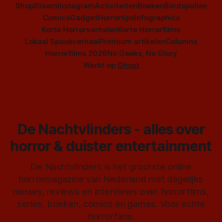
Shop
Steam
Instagram
Activiteiten
Boeken
Bordspellen
Comics
Gadget
Horrortips
Infographics
Korte Horrorverhalen
Korte Horrorfilms
Lokaal Spookverhaal
Premium artikelen
Columns
Horrorfilms 2026
No Geeks, No Glory
Werkt op
Ghost
De Nachtvlinders - alles over
horror & duister entertainment
De Nachtvlinders is het grootste online
horrormagazine van Nederland met dagelijks
nieuws, reviews en interviews over horrorfilms,
series, boeken, comics en games. Voor echte
horrorfans.