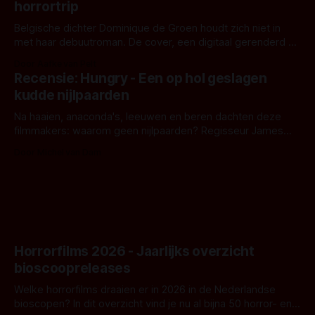
horrortrip
Belgische dichter Dominique de Groen houdt zich niet in
met haar debuutroman. De cover, een digitaal gerenderd en
bizar muterend lichaam tegen een pastelroze- en blauwe
Door Aafke van Pelt
achtergrond, belooft iets kleurrijks maar onheilspellends,
Recensie: Hungry - Een op hol geslagen
iets ongrijpbaars. En dat maakt De Groen met ieder woord
kudde nijlpaarden
waar.
Na haaien, anaconda's, leeuwen en beren dachten deze
filmmakers: waarom geen nijlpaarden? Regisseur James
Nunn doet het gewoon en aan ons om te oordelen of dat
Door Michel van Dam
goed uitpakt met Hungry of niet.
Horrorfilms 2026 - Jaarlijks overzicht
bioscoopreleases
Welke horrorfilms draaien er in 2026 in de Nederlandse
bioscopen? In dit overzicht vind je nu al bijna 50 horror- en