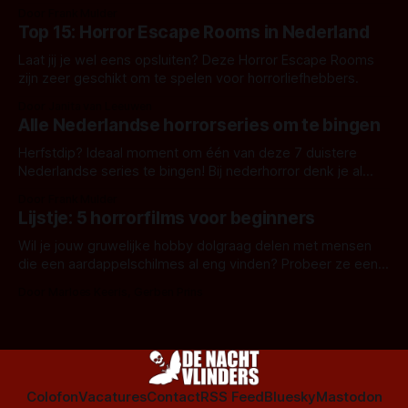
aanverwante films.
Door Frank Mulder
Top 15: Horror Escape Rooms in Nederland
Laat jij je wel eens opsluiten? Deze Horror Escape Rooms
zijn zeer geschikt om te spelen voor horrorliefhebbers.
Door Janita van Leeuwen
Alle Nederlandse horrorseries om te bingen
Herfstdip? Ideaal moment om één van deze 7 duistere
Nederlandse series te bingen! Bij nederhorror denk je al
snel aan horrorfilms, waarschijnlijk specifiek aan De Lift,
Door Frank Mulder
Amsterdamned of The Johnsons. Maar Nederlandse horror
Lijstje: 5 horrorfilms voor beginners
is niet beperkt tot films. Hier een aantal Nederlandse tv-
series uit het duistere of horrorgenre. Als
Wil je jouw gruwelijke hobby dolgraag delen met mensen
die een aardappelschilmes al eng vinden? Probeer ze eens
op te warmen met een instapmodel horrorfilm.
Door Marloes Keeris, Gerben Prins
Colofon
Vacatures
Contact
RSS Feed
Bluesky
Mastodon