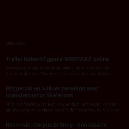
LEES MEER
Trailer Robert Eggers' WERWULF online
Na maanden van teasers en stills is hij er eindelijk: de
eerste trailer van 'Werwulf'. De nieuwe film van Robert
Eggers toont - zoals we van hem kennen - een rauwe en
Door Thomas Vanbrabant
kille stijl vol folklore en mythe. Het topic deze keer is (kon
Fitzgerald en Gallner herenigd voor
het het al raden?)... de weerwolf. Kijk je mee?
monsterhorror Skeletons
Fans van 'Strange Darling' mogen zich verheugen op een
nieuwe samenwerking tussen Willa Fitzgerald, Kyle Gallner
en regisseur J.T. Mollner. Binnenkort zijn ze te zien in
Door Thomas Vanbrabant
'Skeletons', een nieuwe creature feature waarvoor de
Recensie: Corpus Britney - een bizarre
opnames zijn gestart in Australië.