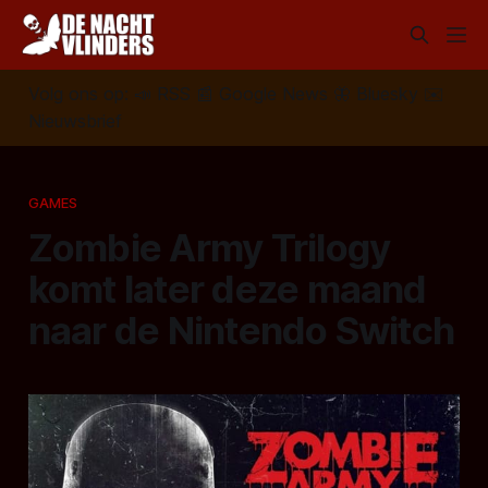
Volg ons op:
📣
RSS
📰
Google News
🦋
Bluesky
✉️
Nieuwsbrief
GAMES
Zombie Army Trilogy
komt later deze maand
naar de Nintendo Switch