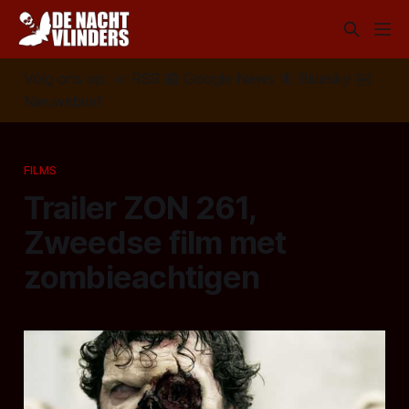
Volg ons op:
📣
RSS
📰
Google News
🦋
Bluesky
✉️
Nieuwsbrief
FILMS
Trailer ZON 261,
Zweedse film met
zombieachtigen