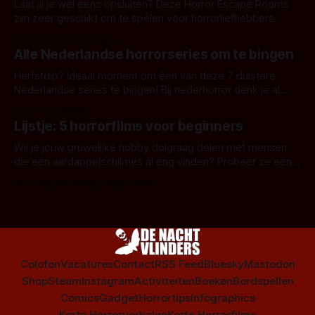
Laat jij je wel eens opsluiten? Deze Horror Escape Rooms
zijn zeer geschikt om te spelen voor horrorliefhebbers.
Door Janita van Leeuwen
Alle Nederlandse horrorseries om te bingen
Herfstdip? Ideaal moment om één van deze 7 duistere
Nederlandse series te bingen! Bij nederhorror denk je al
snel aan horrorfilms, waarschijnlijk specifiek aan De Lift,
Door Frank Mulder
Amsterdamned of The Johnsons. Maar Nederlandse horror
Lijstje: 5 horrorfilms voor beginners
is niet beperkt tot films. Hier een aantal Nederlandse tv-
series uit het duistere of horrorgenre. Als
Wil je jouw gruwelijke hobby dolgraag delen met mensen
die een aardappelschilmes al eng vinden? Probeer ze eens
op te warmen met een instapmodel horrorfilm.
Door Marloes Keeris, Gerben Prins
Colofon
Vacatures
Contact
RSS Feed
Bluesky
Mastodon
Shop
Steam
Instagram
Activiteiten
Boeken
Bordspellen
Comics
Gadget
Horrortips
Infographics
Korte Horrorverhalen
Korte Horrorfilms