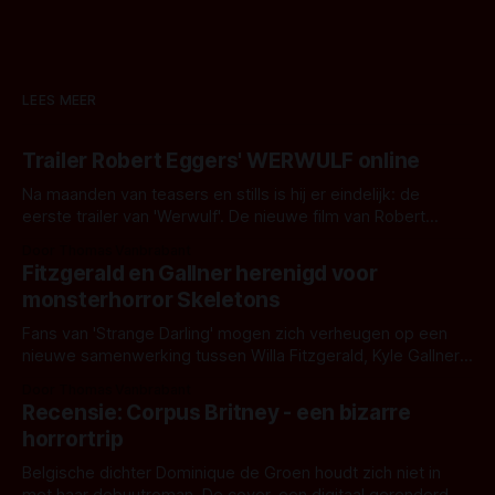
LEES MEER
Trailer Robert Eggers' WERWULF online
Na maanden van teasers en stills is hij er eindelijk: de
eerste trailer van 'Werwulf'. De nieuwe film van Robert
Eggers toont - zoals we van hem kennen - een rauwe en
Door Thomas Vanbrabant
kille stijl vol folklore en mythe. Het topic deze keer is (kon
Fitzgerald en Gallner herenigd voor
het het al raden?)... de weerwolf. Kijk je mee?
monsterhorror Skeletons
Fans van 'Strange Darling' mogen zich verheugen op een
nieuwe samenwerking tussen Willa Fitzgerald, Kyle Gallner
en regisseur J.T. Mollner. Binnenkort zijn ze te zien in
Door Thomas Vanbrabant
'Skeletons', een nieuwe creature feature waarvoor de
Recensie: Corpus Britney - een bizarre
opnames zijn gestart in Australië.
horrortrip
Belgische dichter Dominique de Groen houdt zich niet in