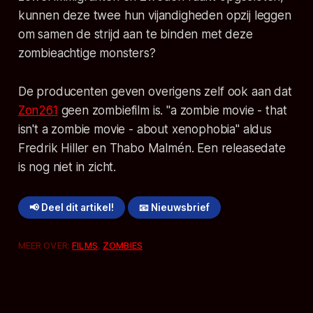
kunnen deze twee hun vijandigheden opzij leggen
om samen de strijd aan te binden met deze
zombieachtige monsters?
De producenten geven overigens zelf ook aan dat
Zon261
geen zombiefilm is.
"a zombie movie - that
isn't a zombie movie - about xenophobia"
aldus
Fredrik Hiller en Thabo Malmén. Een releasedate
is nog niet in zicht.
📢 Deel dit artikel!
📧 Nieuwsbrief
MEER OVER:
FILMS
,
ZOMBIES