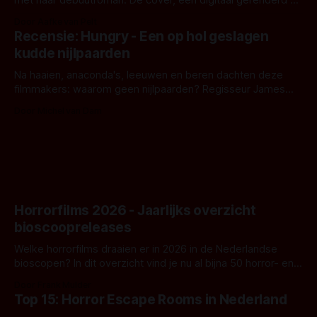
met haar debuutroman. De cover, een digitaal gerenderd en
bizar muterend lichaam tegen een pastelroze- en blauwe
Door Aafke van Pelt
achtergrond, belooft iets kleurrijks maar onheilspellends,
Recensie: Hungry - Een op hol geslagen
iets ongrijpbaars. En dat maakt De Groen met ieder woord
kudde nijlpaarden
waar.
Na haaien, anaconda's, leeuwen en beren dachten deze
filmmakers: waarom geen nijlpaarden? Regisseur James
Nunn doet het gewoon en aan ons om te oordelen of dat
Door Michel van Dam
goed uitpakt met Hungry of niet.
Horrorfilms 2026 - Jaarlijks overzicht
bioscoopreleases
Welke horrorfilms draaien er in 2026 in de Nederlandse
bioscopen? In dit overzicht vind je nu al bijna 50 horror- en
aanverwante films.
Door Frank Mulder
Top 15: Horror Escape Rooms in Nederland