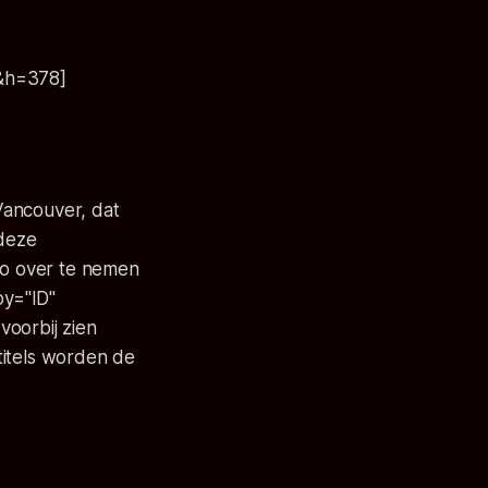
&h=378]
 Vancouver, dat
deze
io over te nemen
by="ID"
voorbij zien
titels worden de