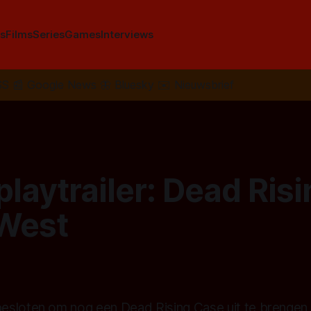
s
Films
Series
Games
Interviews
SS
📰
Google News
🦋
Bluesky
✉️
Nieuwsbrief
aytrailer: Dead Risi
West
sloten om nog een Dead Rising Case uit te brengen