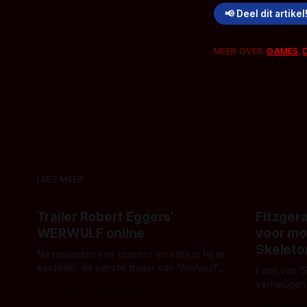
📢 Deel dit artikel
MEER OVER:
GAMES
,
LEES MEER
Trailer Robert Eggers'
Fitzgera
WERWULF online
voor mo
Skeleto
Na maanden van teasers en stills is hij er
eindelijk: de eerste trailer van 'Werwulf'.
Fans van '
De nieuwe film van Robert Eggers toont
verheugen
Door Thomas Vanbrabant
- zoals we van hem kennen - een rauwe
samenwerki
Door Thoma