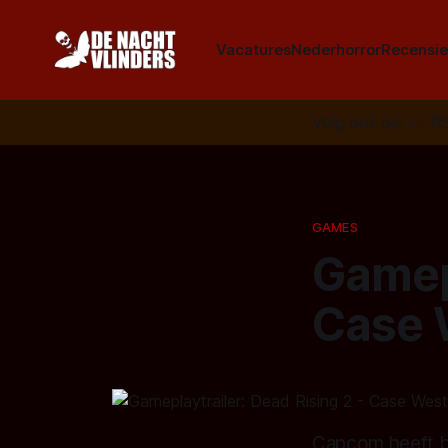
Vacatures
Nederhorror
Recensie
Volg ons op:
📣
R
GAMES
Gamepl
Case 
Capcom heeft be