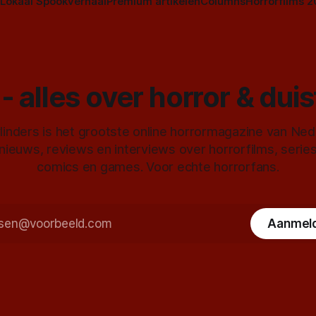
Lokaal Spookverhaal
Premium artikelen
Columns
Horrorfilms 
- alles over horror & dui
inders is het grootste online horrormagazine van Ne
 nieuws, reviews en interviews over horrorfilms, serie
comics en games. Voor echte horrorfans.
Aanmel