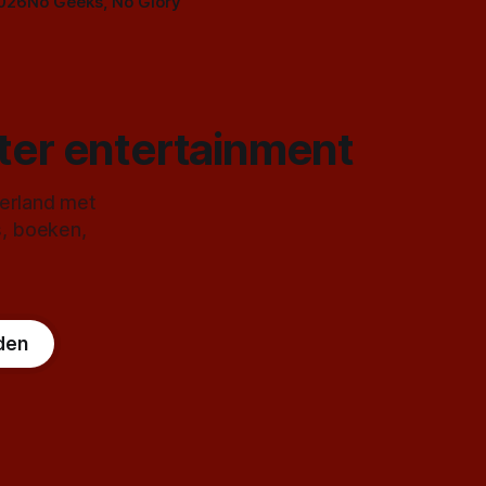
2026
No Geeks, No Glory
ster entertainment
derland met
s, boeken,
den