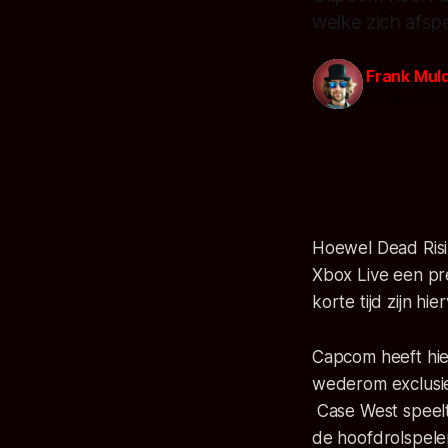
welke zich afspe
Frank Mul
23 dec. 201
Hoewel Dead Risi
Xbox Live een p
korte tijd zijn h
Capcom heeft hie
wederom exclusie
Case West speelt
de hoofdrolspele