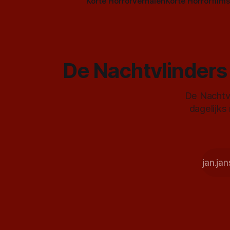
Korte Horrorverhalen
Korte Horrorfilms
De Nachtvlinders 
De Nachtvl
dagelijks