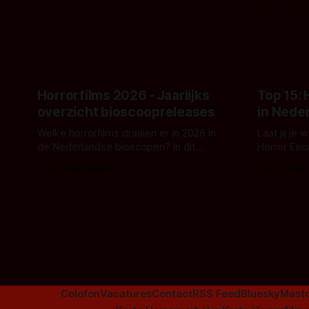
en kille stijl vol folklore en mythe. Het
Kyle Gallne
topic deze keer is (kon het het al
Binnenkort 
raden?)... de weerwolf. Kijk je mee?
een nieuwe
de opnames 
Horrorfilms 2026 - Jaarlijks
Top 15:
overzicht bioscoopreleases
in Nede
Welke horrorfilms draaien er in 2026 in
Laat jij je
de Nederlandse bioscopen? In dit
Horror Esc
overzicht vind je nu al bijna 50 horror- en
om te spel
Door Frank Mulder
Door Janita
aanverwante films.
Colofon
Vacatures
Contact
RSS Feed
Bluesky
Mast