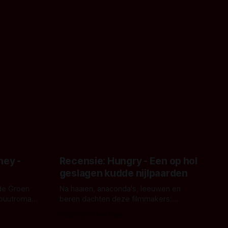
ney -
Recensie: Hungry - Een op hol
geslagen kudde nijlpaarden
de Groen
Na haaien, anaconda's, leeuwen en
ebuutroman.
beren dachten deze filmmakers:
erd en
waarom geen nijlpaarden? Regisseur
Door Michel van Dam
 een
James Nunn doet het gewoon en aan