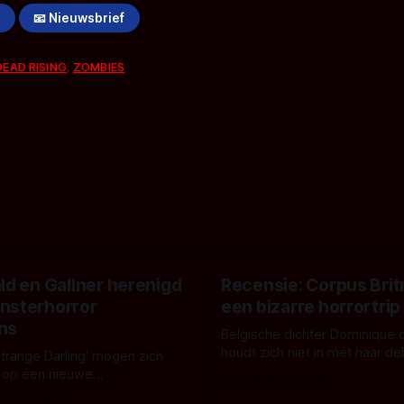
!
📧 Nieuwsbrief
DEAD RISING
,
ZOMBIES
ld en Gallner herenigd
Recensie: Corpus Brit
nsterhorror
een bizarre horrortrip
ns
Belgische dichter Dominique 
houdt zich niet in met haar d
Strange Darling' mogen zich
De cover, een digitaal gerend
 op een nieuwe
Door Aafke van Pelt
bizar muterend lichaam tegen
ng tussen Willa Fitzgerald,
s Vanbrabant