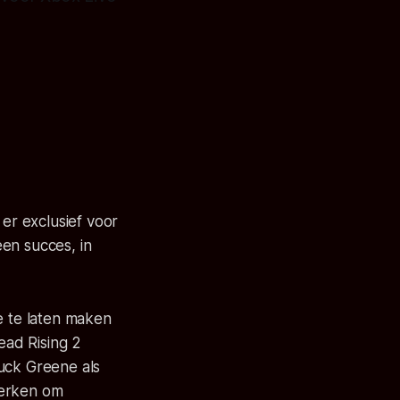
er exclusief voor
een succes, in
 te laten maken
ead Rising 2
uck Greene als
werken om