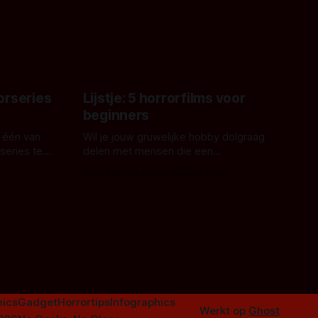
grond,
ons om te oordelen of dat goed uitpakt
met Hungry of niet.
aars. En dat
ord waar.
orseries
Lijstje: 5 horrorfilms voor
beginners
 één van
Wil je jouw gruwelijke hobby dolgraag
series te
delen met mensen die een
aardappelschilmes al eng vinden?
Door Marloes Keeris, Gerben Prins
 specifiek
Probeer ze eens op te warmen met een
f The
instapmodel horrorfilm.
orror is
n aantal
duistere of
ics
Gadget
Horrortips
Infographics
Werkt op
Ghost