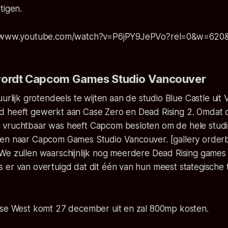
tigen.
://www.youtube.com/watch?v=P6jPY9JePVo?rel=0&w=620
 wordt Capcom Games Studio Vancouver
uurlijk grotendeels te wijten aan de studio Blue Castle uit
 heeft gewerkt aan Case Zero en Dead Rising 2. Omdat 
vruchtbaar was heeft Capcom besloten om de hele stud
en naar Capcom Games Studio Vancouver. [gallery order
We zullen waarschijnlijk nog meerdere Dead Rising games 
 er van overtuigd dat dit één van hun meest stategische 
ase West komt 27 december uit en zal 800mp kosten.