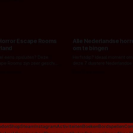
pastelroze- en blauwe achter
r en regisseur J.T. Mollner.
belooft iets kleurrijks maar
zijn ze te zien in 'Skeletons',
onheilspellends, iets ongrijpb
 creature feature waarvoor
maakt De Groen met ieder wo
zijn gestart in Australië.
 Horror Escape Rooms
Alle Nederlandse horr
rland
om te bingen
 wel eens opsluiten? Deze
Herfstdip? Ideaal moment om
ape Rooms zijn zeer geschikt
deze 7 duistere Nederlandse 
en voor horrorliefhebbers.
bingen! Bij nederhorror denk je al snel
 van Leeuwen
Door Frank Mulder
aan horrorfilms, waarschijnlijk
aan De Lift, Amsterdamned o
Johnsons. Maar Nederlandse h
niet beperkt tot films. Hier ee
Nederlandse tv-series uit het 
horrorgenre. Als
odon
Shop
Steam
Instagram
Activiteiten
Boeken
Bordspellen
Com