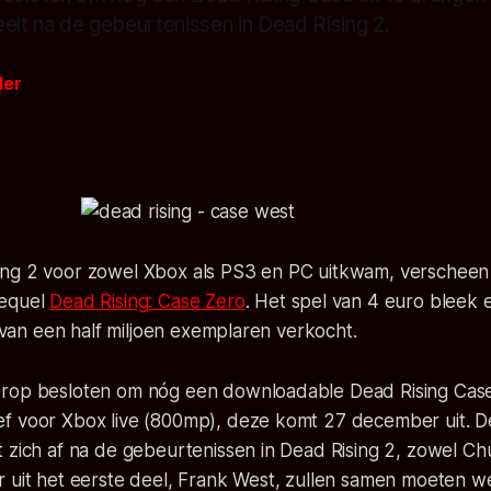
elt na de gebeurtenissen in Dead Rising 2.
der
0
ng 2 voor zowel Xbox als PS3 en PC uitkwam, verscheen 
requel
Dead Rising: Case Zero
. Het spel van 4 euro bleek 
iervan een half miljoen exemplaren verkocht.
rop besloten om nóg een downloadable Dead Rising Case
f voor Xbox live (800mp), deze komt 27 december uit. D
 zich af na de gebeurtenissen in Dead Rising 2, zowel Ch
r uit het eerste deel, Frank West, zullen samen moeten 