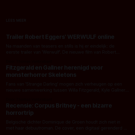
LEES MEER
Trailer Robert Eggers' WERWULF online
Na maanden van teasers en stills is hij er eindelijk: de
eerste trailer van 'Werwulf'. De nieuwe film van Robert
Eggers toont - zoals we van hem kennen - een rauwe en
Door Thomas Vanbrabant
kille stijl vol folklore en mythe. Het topic deze keer is (kon
Fitzgerald en Gallner herenigd voor
het het al raden?)... de weerwolf. Kijk je mee?
monsterhorror Skeletons
Fans van 'Strange Darling' mogen zich verheugen op een
nieuwe samenwerking tussen Willa Fitzgerald, Kyle Gallner
en regisseur J.T. Mollner. Binnenkort zijn ze te zien in
Door Thomas Vanbrabant
'Skeletons', een nieuwe creature feature waarvoor de
Recensie: Corpus Britney - een bizarre
opnames zijn gestart in Australië.
horrortrip
Belgische dichter Dominique de Groen houdt zich niet in
met haar debuutroman. De cover, een digitaal gerenderd en
bizar muterend lichaam tegen een pastelroze- en blauwe