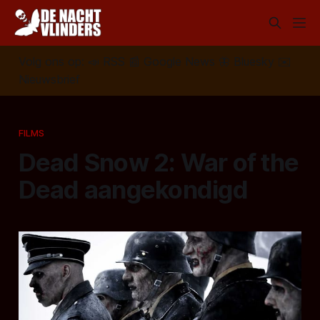
Volg ons op:
📣
RSS
📰
Google News
🦋
Bluesky
✉️
Nieuwsbrief
FILMS
Dead Snow 2: War of the
Dead aangekondigd