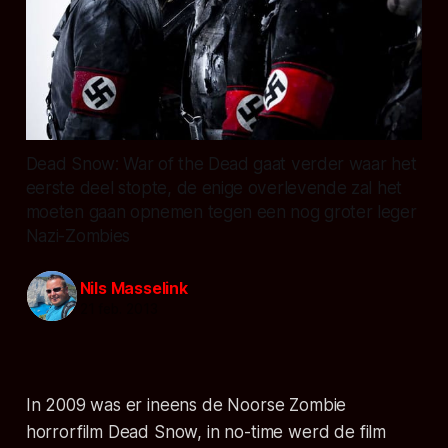
Dead Snow: War of the Dead gaat verder waar het
eerste deel stopte, de enige overlevende zal het
moeten gaan opnemen tegen een nog groter leger
Nazi-Zombies
Nils Masselink
21 feb. 2013
In 2009 was er ineens de Noorse Zombie
horrorfilm Dead Snow, in no-time werd de film