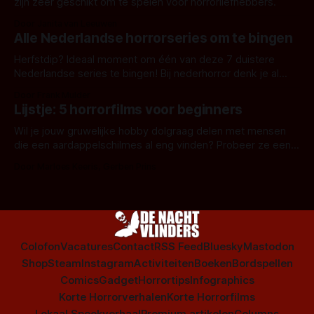
zijn zeer geschikt om te spelen voor horrorliefhebbers.
Door Janita van Leeuwen
Alle Nederlandse horrorseries om te bingen
Herfstdip? Ideaal moment om één van deze 7 duistere
Nederlandse series te bingen! Bij nederhorror denk je al
snel aan horrorfilms, waarschijnlijk specifiek aan De Lift,
Door Frank Mulder
Amsterdamned of The Johnsons. Maar Nederlandse horror
Lijstje: 5 horrorfilms voor beginners
is niet beperkt tot films. Hier een aantal Nederlandse tv-
series uit het duistere of horrorgenre. Als
Wil je jouw gruwelijke hobby dolgraag delen met mensen
die een aardappelschilmes al eng vinden? Probeer ze eens
op te warmen met een instapmodel horrorfilm.
Door Marloes Keeris, Gerben Prins
Colofon
Vacatures
Contact
RSS Feed
Bluesky
Mastodon
Shop
Steam
Instagram
Activiteiten
Boeken
Bordspellen
Comics
Gadget
Horrortips
Infographics
Korte Horrorverhalen
Korte Horrorfilms
Lokaal Spookverhaal
Premium artikelen
Columns