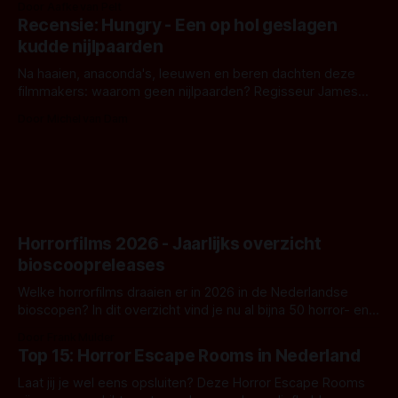
Door Aafke van Pelt
achtergrond, belooft iets kleurrijks maar onheilspellends,
Recensie: Hungry - Een op hol geslagen
iets ongrijpbaars. En dat maakt De Groen met ieder woord
kudde nijlpaarden
waar.
Na haaien, anaconda's, leeuwen en beren dachten deze
filmmakers: waarom geen nijlpaarden? Regisseur James
Nunn doet het gewoon en aan ons om te oordelen of dat
Door Michel van Dam
goed uitpakt met Hungry of niet.
Horrorfilms 2026 - Jaarlijks overzicht
bioscoopreleases
Welke horrorfilms draaien er in 2026 in de Nederlandse
bioscopen? In dit overzicht vind je nu al bijna 50 horror- en
aanverwante films.
Door Frank Mulder
Top 15: Horror Escape Rooms in Nederland
Laat jij je wel eens opsluiten? Deze Horror Escape Rooms