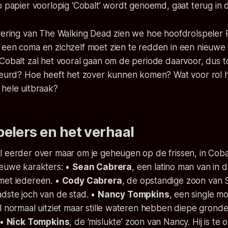
p papier voorlopig ‘Cobalt’ wordt genoemd, gaat terug in de
evering van The Walking Dead zien we hoe hoofdrolspeler 
 een coma en zichzelf moet zien te redden in een nieuwe
Cobalt zal het vooral gaan om de periode daarvoor, dus t
ebeurd? Hoe heeft het zover kunnen komen? Wat voor rol 
 hele uitbraak?
elers en het verhaal
l eerder over maar om je geheugen op de frissen, in Cob
ieuwe karakters: •
Sean Cabrera
, een latino man van in 
met iedereen. •
Cody Cabrera
, de opstandige zoon van
dste joch van de stad. •
Nancy Tompkins
, een single m
l normaal uitziet maar stille wateren hebben diepe grond
 •
Nick Tompkins
, de ‘mislukte’ zoon van Nancy. Hij is te 