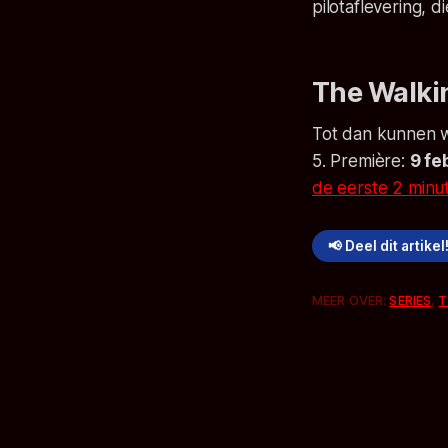
pilotaflevering, 
The Walki
Tot dan kunnen w
5. Première:
9 fe
de eerste 2 minu
📢 Deel dit artikel
MEER OVER:
SERIES
,
T