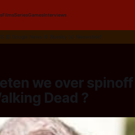
s
Films
Series
Games
Interviews
SS
📰
Google News
🦋
Bluesky
✉️
Nieuwsbrief
ten we over spinoff 
alking Dead ?