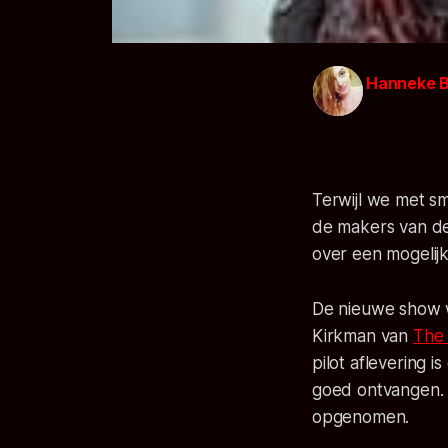
Hanneke 
08 feb. 2015
Terwijl we met sm
de makers van de
over een mogelijk
De nieuwe show 
Kirkman van
The
pilot aflevering
goed ontvangen. 
opgenomen.