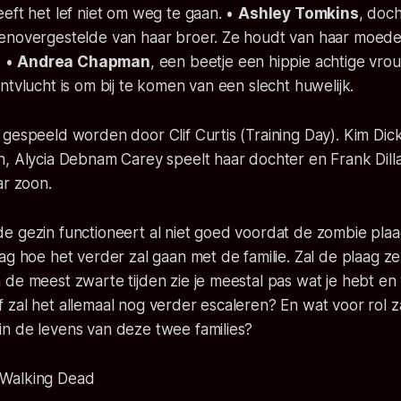
eft het lef niet om weg te gaan. •
Ashley Tomkins
, doc
enovergestelde van haar broer. Ze houdt van haar moede
. •
Andrea Chapman
, een beetje een hippie achtige vro
ntvlucht is om bij te komen van een slecht huwelijk.
gespeeld worden door Clif Curtis (Training Day). Kim Dic
h, Alycia Debnam Carey speelt haar dochter en Frank Dill
ar zoon.
e gezin functioneert al niet goed voordat de zombie plaa
ag hoe het verder zal gaan met de familie. Zal de plaag ze
de meest zwarte tijden zie je meestal pas wat je hebt en w
 zal het allemaal nog verder escaleren? En wat voor rol 
n de levens van deze twee families?