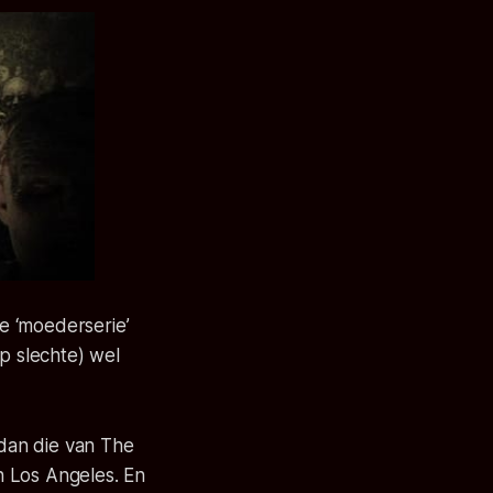
le ‘moederserie’
p slechte) wel
dan die van The
in Los Angeles. En