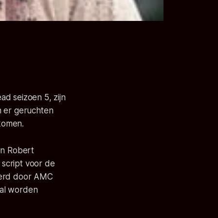
d seizoen 5, zijn
n er geruchten
 komen.
en Robert
script voor de
 werd door AMC
zal worden