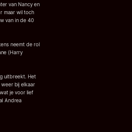
hter van Nancy en
r maar wil toch
uw van in de 40
kens neemt de rol
ane (Harry
g uitbreekt. Het
 weer bij elkaar
at je voor lief
zal Andrea