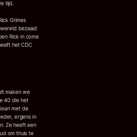
 tijd.
Rick Grimes
 wereld bezaaid
oen Rick in coma
heeft het CDC
alt maken we
de 40 die het
 Sean met de
oeder, ergens in
en. Ze heeft een
oud om thuis te