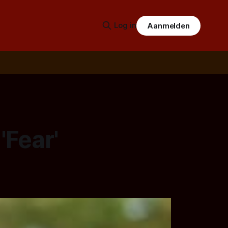
Log in
Aanmelden
'Fear'