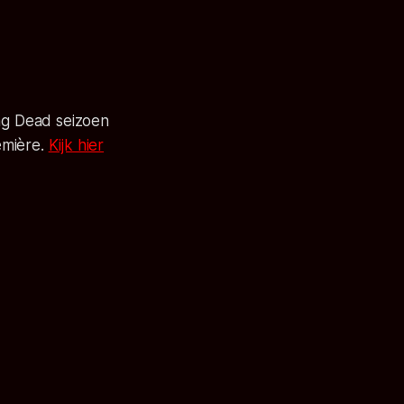
ng Dead seizoen
emière.
Kijk hier