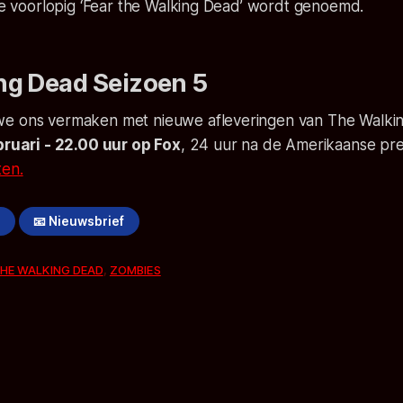
die voorlopig ‘Fear the Walking Dead’ wordt genoemd.
ng Dead Seizoen 5
e ons vermaken met nieuwe afleveringen van The Walki
bruari - 22.00 uur op Fox
, 24 uur na de Amerikaanse pr
ten.
!
📧 Nieuwsbrief
HE WALKING DEAD
,
ZOMBIES