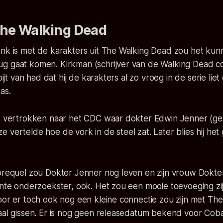
The Walking Dead
ink is met de karakters uit The Walking Dead zou het kun
g gaat komen. Kirkman (schrijver van de Walking Dead co
spijt van had dat hij de karakters al zo vroeg in de serie li
as.
se vertrokken naar het CDC waar dokter Edwin Jenner (g
 vertelde hoe de vork in de steel zat. Later blies hij h
 prequel zou Dokter Jenner nog leven en zijn vrouw Dokt
ante onderzoekster, ook. Het zou een mooie toevoeging zi
oor er toch ook nog een kleine connectie zou zijn met Th
aal gissen. Er is nog geen releasedatum bekend voor Coba