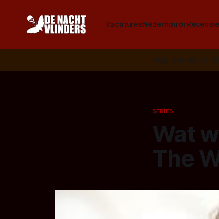
Vacatures
Nederhorror
Recensie
Volg ons op:
📣
R
SERIES
Wat we
The W