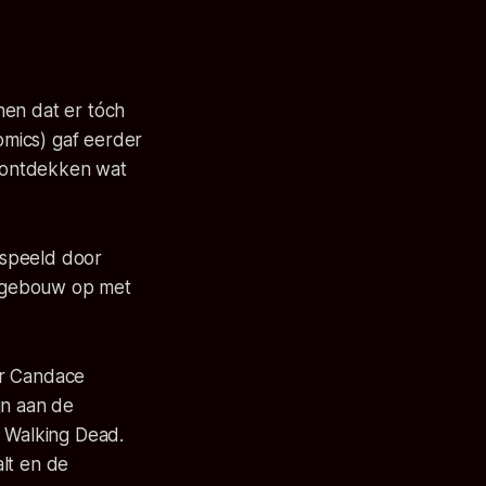
nen dat er tóch
mics) gaf eerder
et ontdekken wat
espeeld door
et gebouw op met
er Candace
jn aan de
e Walking Dead.
lt en de