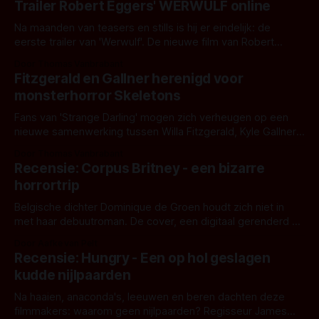
Trailer Robert Eggers' WERWULF online
Na maanden van teasers en stills is hij er eindelijk: de
eerste trailer van 'Werwulf'. De nieuwe film van Robert
Eggers toont - zoals we van hem kennen - een rauwe en
Door Thomas Vanbrabant
kille stijl vol folklore en mythe. Het topic deze keer is (kon
Fitzgerald en Gallner herenigd voor
het het al raden?)... de weerwolf. Kijk je mee?
monsterhorror Skeletons
Fans van 'Strange Darling' mogen zich verheugen op een
nieuwe samenwerking tussen Willa Fitzgerald, Kyle Gallner
en regisseur J.T. Mollner. Binnenkort zijn ze te zien in
Door Thomas Vanbrabant
'Skeletons', een nieuwe creature feature waarvoor de
Recensie: Corpus Britney - een bizarre
opnames zijn gestart in Australië.
horrortrip
Belgische dichter Dominique de Groen houdt zich niet in
met haar debuutroman. De cover, een digitaal gerenderd en
bizar muterend lichaam tegen een pastelroze- en blauwe
Door Aafke van Pelt
achtergrond, belooft iets kleurrijks maar onheilspellends,
Recensie: Hungry - Een op hol geslagen
iets ongrijpbaars. En dat maakt De Groen met ieder woord
kudde nijlpaarden
waar.
Na haaien, anaconda's, leeuwen en beren dachten deze
filmmakers: waarom geen nijlpaarden? Regisseur James