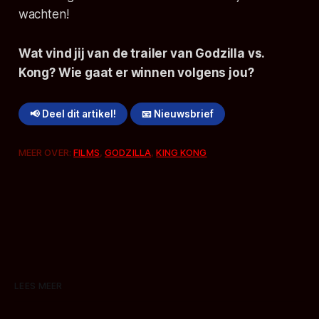
wachten!
Wat vind jij van de trailer van Godzilla vs.
Kong? Wie gaat er winnen volgens jou?
📢 Deel dit artikel!
📧 Nieuwsbrief
MEER OVER:
FILMS
,
GODZILLA
,
KING KONG
LEES MEER