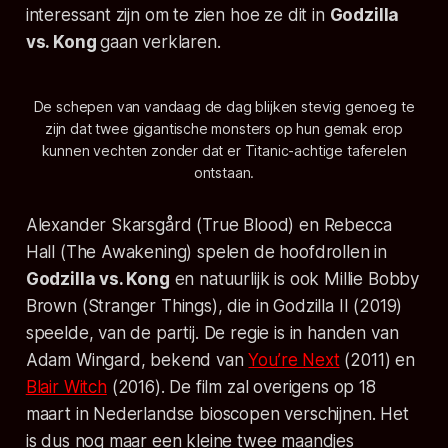
interessant zijn om te zien hoe ze dit in
Godzilla
vs. Kong
gaan verklaren.
De schepen van vandaag de dag blijken stevig genoeg te
zijn dat twee gigantische monsters op hun gemak erop
kunnen vechten zonder dat er Titanic-achtige taferelen
ontstaan.
Alexander Skarsgård (
True Blood
) en Rebecca
Hall (
The Awakening
) spelen de hoofdrollen in
Godzilla vs. Kong
en natuurlijk is ook Millie Bobby
Brown (
Stranger Things
), die in
Godzilla II
(2019)
speelde, van de partij. De regie is in handen van
Adam Wingard, bekend van
You’re Next
(2011) en
Blair Witch
(2016). De film zal overigens op 18
maart in Nederlandse bioscopen verschijnen. Het
is dus nog maar een kleine twee maandjes