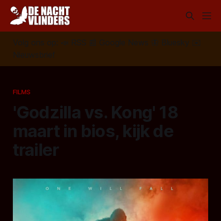
Volg ons op:
📣
RSS
📰
Google News
🦋
Bluesky
✉️
Nieuwsbrief
FILMS
'Godzilla vs. Kong' 18
maart in bios, kijk de
trailer