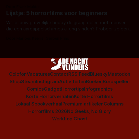
snel aan horrorfilms, waarschijnlijk specifiek aan De Lift,
Door Frank Mulder
Amsterdamned of The Johnsons. Maar Nederlandse horror
Lijstje: 5 horrorfilms voor beginners
is niet beperkt tot films. Hier een aantal Nederlandse tv-
series uit het duistere of horrorgenre. Als
Wil je jouw gruwelijke hobby dolgraag delen met mensen
die een aardappelschilmes al eng vinden? Probeer ze eens
op te warmen met een instapmodel horrorfilm.
Door Marloes Keeris, Gerben Prins
Colofon
Vacatures
Contact
RSS Feed
Bluesky
Mastodon
Shop
Steam
Instagram
Activiteiten
Boeken
Bordspellen
Comics
Gadget
Horrortips
Infographics
Korte Horrorverhalen
Korte Horrorfilms
Lokaal Spookverhaal
Premium artikelen
Columns
Horrorfilms 2026
No Geeks, No Glory
Werkt op
Ghost