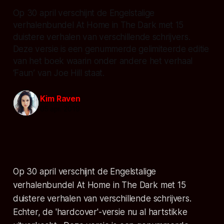
Op 30 april verschijnt de Engelstalige
verhalenbundel At Home in The Dark met 15
duistere verhalen van verschillende schrijvers.
Deze versie is een genummerde gelimiteerde editie
van het boek waarin onder andere het verhaal
‘Faun’ van Joe Hill staat.
Kim Raven
05 apr. 2019
Op 30 april verschijnt de Engelstalige
verhalenbundel
At Home in The Dark
met 15
duistere verhalen van verschillende schrijvers.
Echter, de 'hardcover'-versie nu al hartstikke