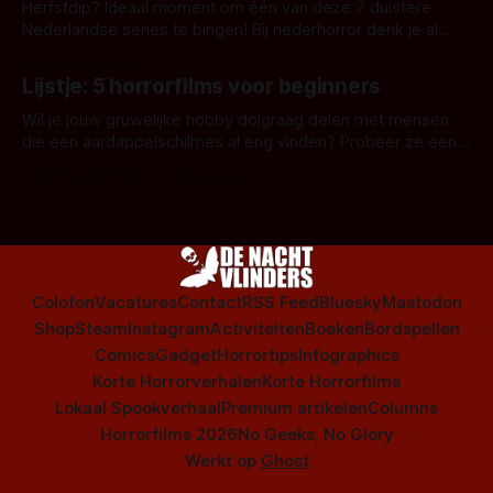
Herfstdip? Ideaal moment om één van deze 7 duistere
Nederlandse series te bingen! Bij nederhorror denk je al
snel aan horrorfilms, waarschijnlijk specifiek aan De Lift,
Door Frank Mulder
Amsterdamned of The Johnsons. Maar Nederlandse horror
Lijstje: 5 horrorfilms voor beginners
is niet beperkt tot films. Hier een aantal Nederlandse tv-
series uit het duistere of horrorgenre. Als
Wil je jouw gruwelijke hobby dolgraag delen met mensen
die een aardappelschilmes al eng vinden? Probeer ze eens
op te warmen met een instapmodel horrorfilm.
Door Marloes Keeris, Gerben Prins
Colofon
Vacatures
Contact
RSS Feed
Bluesky
Mastodon
Shop
Steam
Instagram
Activiteiten
Boeken
Bordspellen
Comics
Gadget
Horrortips
Infographics
Korte Horrorverhalen
Korte Horrorfilms
Lokaal Spookverhaal
Premium artikelen
Columns
Horrorfilms 2026
No Geeks, No Glory
Werkt op
Ghost