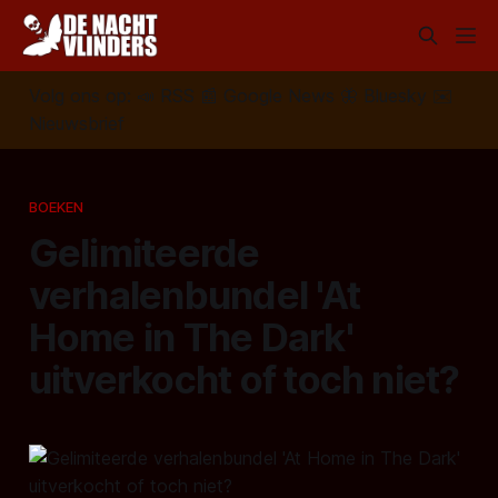
Volg ons op:
📣
RSS
📰
Google News
🦋
Bluesky
✉️
Nieuwsbrief
BOEKEN
Gelimiteerde
verhalenbundel 'At
Home in The Dark'
uitverkocht of toch niet?