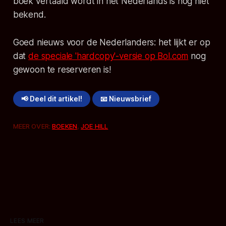
boek vertaald wordt in het Nederlands is nog niet
bekend.
Goed nieuws voor de Nederlanders: het lijkt er op
dat
de speciale 'hardcopy'-versie op Bol.com
nog
gewoon te reserveren is!
📢 Deel dit artikel!
📧 Nieuwsbrief
MEER OVER:
BOEKEN
,
JOE HILL
LEES MEER