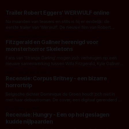
Trailer Robert Eggers' WERWULF online
Na maanden van teasers en stills is hij er eindelijk: de
eerste trailer van 'Werwulf'. De nieuwe film van Robert
Eggers toont - zoals we van hem kennen - een rauwe en
Door Thomas Vanbrabant
kille stijl vol folklore en mythe. Het topic deze keer is (kon
Fitzgerald en Gallner herenigd voor
het het al raden?)... de weerwolf. Kijk je mee?
monsterhorror Skeletons
Fans van 'Strange Darling' mogen zich verheugen op een
nieuwe samenwerking tussen Willa Fitzgerald, Kyle Gallner
en regisseur J.T. Mollner. Binnenkort zijn ze te zien in
Door Thomas Vanbrabant
'Skeletons', een nieuwe creature feature waarvoor de
Recensie: Corpus Britney - een bizarre
opnames zijn gestart in Australië.
horrortrip
Belgische dichter Dominique de Groen houdt zich niet in
met haar debuutroman. De cover, een digitaal gerenderd en
bizar muterend lichaam tegen een pastelroze- en blauwe
Door Aafke van Pelt
achtergrond, belooft iets kleurrijks maar onheilspellends,
Recensie: Hungry - Een op hol geslagen
iets ongrijpbaars. En dat maakt De Groen met ieder woord
kudde nijlpaarden
waar.