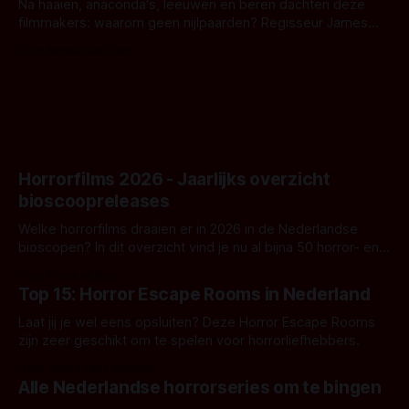
Na haaien, anaconda's, leeuwen en beren dachten deze
filmmakers: waarom geen nijlpaarden? Regisseur James
Nunn doet het gewoon en aan ons om te oordelen of dat
Door Michel van Dam
goed uitpakt met Hungry of niet.
Horrorfilms 2026 - Jaarlijks overzicht
bioscoopreleases
Welke horrorfilms draaien er in 2026 in de Nederlandse
bioscopen? In dit overzicht vind je nu al bijna 50 horror- en
aanverwante films.
Door Frank Mulder
Top 15: Horror Escape Rooms in Nederland
Laat jij je wel eens opsluiten? Deze Horror Escape Rooms
zijn zeer geschikt om te spelen voor horrorliefhebbers.
Door Janita van Leeuwen
Alle Nederlandse horrorseries om te bingen