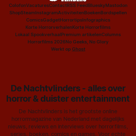
Colofon
Vacatures
Contact
RSS Feed
Bluesky
Mastodon
Shop
Steam
Instagram
Activiteiten
Boeken
Bordspellen
Comics
Gadget
Horrortips
Infographics
Korte Horrorverhalen
Korte Horrorfilms
Lokaal Spookverhaal
Premium artikelen
Columns
Horrorfilms 2026
No Geeks, No Glory
Werkt op
Ghost
De Nachtvlinders - alles over
horror & duister entertainment
De Nachtvlinders is het grootste online
horrormagazine van Nederland met dagelijks
nieuws, reviews en interviews over horrorfilms,
series, boeken, comics en games. Voor echte