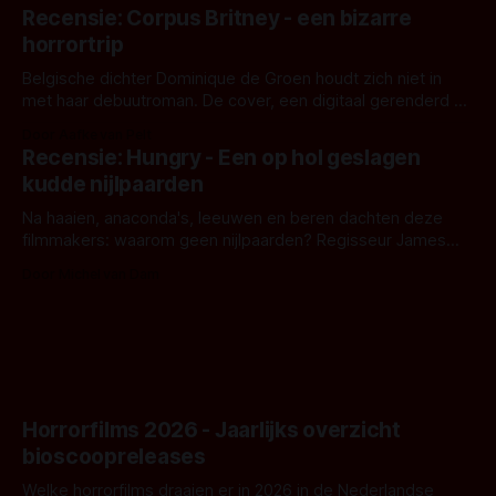
'Skeletons', een nieuwe creature feature waarvoor de
Recensie: Corpus Britney - een bizarre
opnames zijn gestart in Australië.
horrortrip
Belgische dichter Dominique de Groen houdt zich niet in
met haar debuutroman. De cover, een digitaal gerenderd en
bizar muterend lichaam tegen een pastelroze- en blauwe
Door Aafke van Pelt
achtergrond, belooft iets kleurrijks maar onheilspellends,
Recensie: Hungry - Een op hol geslagen
iets ongrijpbaars. En dat maakt De Groen met ieder woord
kudde nijlpaarden
waar.
Na haaien, anaconda's, leeuwen en beren dachten deze
filmmakers: waarom geen nijlpaarden? Regisseur James
Nunn doet het gewoon en aan ons om te oordelen of dat
Door Michel van Dam
goed uitpakt met Hungry of niet.
Horrorfilms 2026 - Jaarlijks overzicht
bioscoopreleases
Welke horrorfilms draaien er in 2026 in de Nederlandse