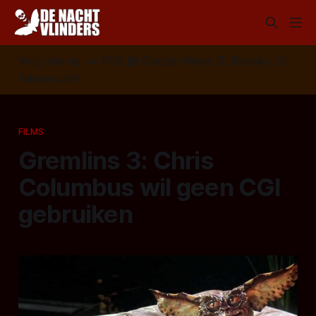
Volg ons op:
📣
RSS
📰
Google News
🦋
Bluesky
✉️
Nieuwsbrief
FILMS
Gremlins 3: Chris
Columbus wil geen CGI
gebruiken