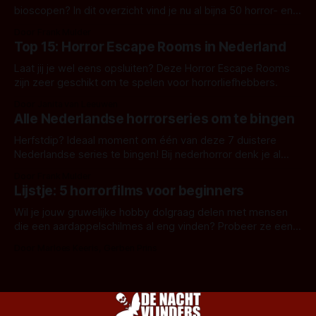
bioscopen? In dit overzicht vind je nu al bijna 50 horror- en
aanverwante films.
Door Frank Mulder
Top 15: Horror Escape Rooms in Nederland
Laat jij je wel eens opsluiten? Deze Horror Escape Rooms
zijn zeer geschikt om te spelen voor horrorliefhebbers.
Door Janita van Leeuwen
Alle Nederlandse horrorseries om te bingen
Herfstdip? Ideaal moment om één van deze 7 duistere
Nederlandse series te bingen! Bij nederhorror denk je al
snel aan horrorfilms, waarschijnlijk specifiek aan De Lift,
Door Frank Mulder
Amsterdamned of The Johnsons. Maar Nederlandse horror
Lijstje: 5 horrorfilms voor beginners
is niet beperkt tot films. Hier een aantal Nederlandse tv-
series uit het duistere of horrorgenre. Als
Wil je jouw gruwelijke hobby dolgraag delen met mensen
die een aardappelschilmes al eng vinden? Probeer ze eens
op te warmen met een instapmodel horrorfilm.
Door Marloes Keeris, Gerben Prins