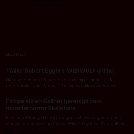
LEES MEER
Trailer Robert Eggers' WERWULF online
Na maanden van teasers en stills is hij er eindelijk: de
eerste trailer van 'Werwulf'. De nieuwe film van Robert
Eggers toont - zoals we van hem kennen - een rauwe en
Door Thomas Vanbrabant
kille stijl vol folklore en mythe. Het topic deze keer is (kon
Fitzgerald en Gallner herenigd voor
het het al raden?)... de weerwolf. Kijk je mee?
monsterhorror Skeletons
Fans van 'Strange Darling' mogen zich verheugen op een
nieuwe samenwerking tussen Willa Fitzgerald, Kyle Gallner
en regisseur J.T. Mollner. Binnenkort zijn ze te zien in
Door Thomas Vanbrabant