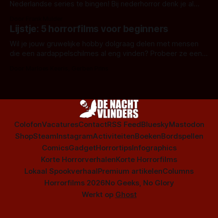
Nederlandse series te bingen! Bij nederhorror denk je al
snel aan horrorfilms, waarschijnlijk specifiek aan De Lift,
Door Frank Mulder
Amsterdamned of The Johnsons. Maar Nederlandse horror
Lijstje: 5 horrorfilms voor beginners
is niet beperkt tot films. Hier een aantal Nederlandse tv-
series uit het duistere of horrorgenre. Als
Wil je jouw gruwelijke hobby dolgraag delen met mensen
die een aardappelschilmes al eng vinden? Probeer ze eens
op te warmen met een instapmodel horrorfilm.
Door Marloes Keeris, Gerben Prins
Colofon
Vacatures
Contact
RSS Feed
Bluesky
Mastodon
Shop
Steam
Instagram
Activiteiten
Boeken
Bordspellen
Comics
Gadget
Horrortips
Infographics
Korte Horrorverhalen
Korte Horrorfilms
Lokaal Spookverhaal
Premium artikelen
Columns
Horrorfilms 2026
No Geeks, No Glory
Werkt op
Ghost