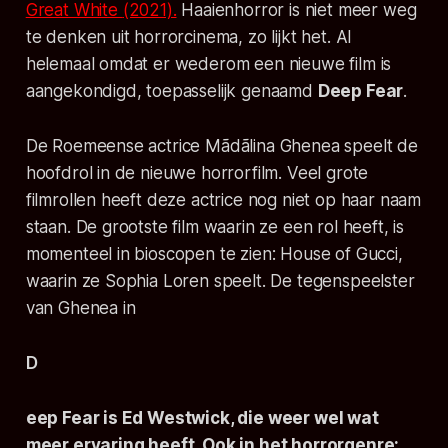
Great White
(2021).
Haaienhorror is niet meer weg
te denken uit horrorcinema, zo lijkt het. Al
helemaal omdat er wederom een nieuwe film is
aangekondigd, toepasselijk genaamd
Deep Fear
.
De Roemeense actrice Mãdãlina Ghenea speelt de
hoofdrol in de nieuwe horrorfilm. Veel grote
filmrollen heeft deze actrice nog niet op haar naam
staan. De grootste film waarin ze een rol heeft, is
momenteel in bioscopen te zien:
House of Gucci
,
waarin ze Sophia Loren speelt. De tegenspeelster
van Ghenea in
D
eep Fear
is Ed Westwick, die weer wel wat
meer ervaring heeft. Ook in het horrorgenre: