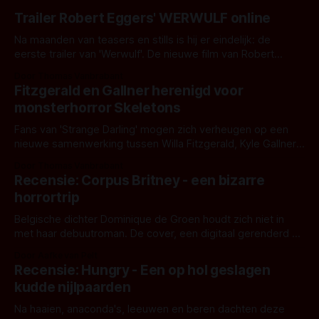
Trailer Robert Eggers' WERWULF online
Na maanden van teasers en stills is hij er eindelijk: de
eerste trailer van 'Werwulf'. De nieuwe film van Robert
Eggers toont - zoals we van hem kennen - een rauwe en
Door Thomas Vanbrabant
kille stijl vol folklore en mythe. Het topic deze keer is (kon
Fitzgerald en Gallner herenigd voor
het het al raden?)... de weerwolf. Kijk je mee?
monsterhorror Skeletons
Fans van 'Strange Darling' mogen zich verheugen op een
nieuwe samenwerking tussen Willa Fitzgerald, Kyle Gallner
en regisseur J.T. Mollner. Binnenkort zijn ze te zien in
Door Thomas Vanbrabant
'Skeletons', een nieuwe creature feature waarvoor de
Recensie: Corpus Britney - een bizarre
opnames zijn gestart in Australië.
horrortrip
Belgische dichter Dominique de Groen houdt zich niet in
met haar debuutroman. De cover, een digitaal gerenderd en
bizar muterend lichaam tegen een pastelroze- en blauwe
Door Aafke van Pelt
achtergrond, belooft iets kleurrijks maar onheilspellends,
Recensie: Hungry - Een op hol geslagen
iets ongrijpbaars. En dat maakt De Groen met ieder woord
kudde nijlpaarden
waar.
Na haaien, anaconda's, leeuwen en beren dachten deze