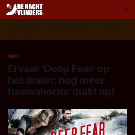
Volg ons op:
📣
RSS
📰
Google News
🦋
Bluesky
✉️
Nieuwsbrief
FILMS
Ervaar 'Deep Fear' op
het water: nog meer
haaienhorror duikt op!