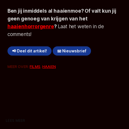
Ben jij inmiddels al haaienmoe? Of valt kun jij
geen genoeg van krijgen van het
haaienhorrorgenre
?
Laat het weten in de
comments!
📢 Deel dit artikel!
📧 Nieuwsbrief
MEER OVER:
FILMS
,
HAAIEN
LEES MEER