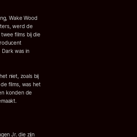
hing, Wake Wood
aters, werd de
wee films bij die
producent
e Dark was in
t niet, zoals bij
 de films, was het
k en konden de
emaakt.
en Jr. die zijn