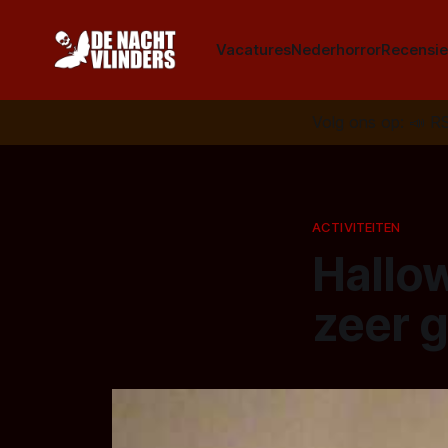
Vacatures
Nederhorror
Recensie
Volg ons op:
📣
R
ACTIVITEITEN
Hallo
zeer 