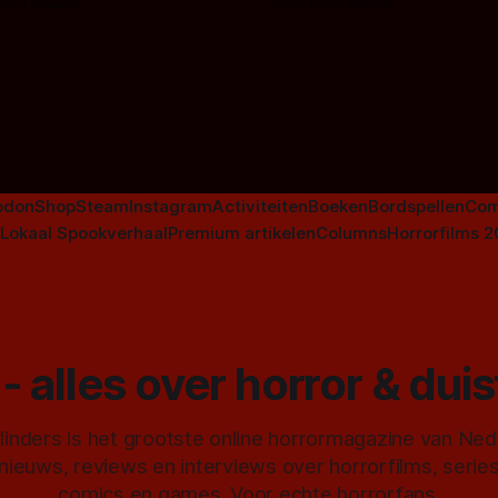
 van Leeuwen
Door Frank Mulder
aan horrorfilms, waarschijnlijk
aan De Lift, Amsterdamned o
Johnsons. Maar Nederlandse h
niet beperkt tot films. Hier ee
Nederlandse tv-series uit het 
horrorgenre. Als
odon
Shop
Steam
Instagram
Activiteiten
Boeken
Bordspellen
Com
Lokaal Spookverhaal
Premium artikelen
Columns
Horrorfilms 
- alles over horror & dui
inders is het grootste online horrormagazine van Ne
 nieuws, reviews en interviews over horrorfilms, serie
comics en games. Voor echte horrorfans.