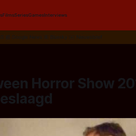
s
Films
Series
Games
Interviews
SS
📰
Google News
🦋
Bluesky
✉️
Nieuwsbrief
ween Horror Show 20
geslaagd