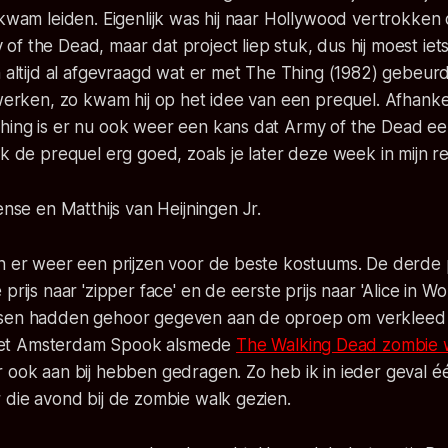
 kwam leiden. Eigenlijk was hij naar Hollywood vertrokken
f the Dead, maar dat project liep stuk, dus hij moest iet
h altijd al afgevraagd wat er met The Thing (1982) gebeu
 werken, zo kwam hij op het idee van een prequel. Afhankel
ing is er nu ook weer een kans dat Army of the Dead een 
ik de prequel erg goed, zoals je later deze week in mijn r
n er weer een prijzen voor de beste kostuums. De derde pr
prijs naar 'zipper face' en de eerste prijs naar 'Alice in W
nsen hadden gehoor gegeven aan de oproep om verkleed
et Amsterdam Spook alsmede
The Walking Dead zombie 
 ook aan bij hebben gedragen. Zo heb ik in ieder geval éé
 die avond bij de zombie walk gezien.