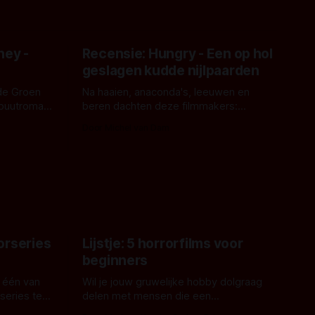
ney -
Recensie: Hungry - Een op hol
geslagen kudde nijlpaarden
de Groen
Na haaien, anaconda's, leeuwen en
ebuutroman.
beren dachten deze filmmakers:
erd en
waarom geen nijlpaarden? Regisseur
Door Michel van Dam
 een
James Nunn doet het gewoon en aan
grond,
ons om te oordelen of dat goed uitpakt
met Hungry of niet.
aars. En dat
ord waar.
orseries
Lijstje: 5 horrorfilms voor
beginners
 één van
Wil je jouw gruwelijke hobby dolgraag
series te
delen met mensen die een
aardappelschilmes al eng vinden?