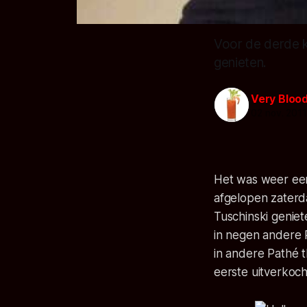
Voor de derde k
genieten.
Very Bloo
02 nov. 201
Het was weer een
afgelopen zaterd
Tuschinski genie
in negen andere 
in andere Pathé 
eerste uitverkoch