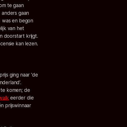
 om te gaan
s anders gaan
rd was en begon
ijk van het
doorstart krijgt.
ecensie kan lezen.
ijs ging naar 'de
onderland'.
 te komen; de
walk
eerder die
n prijswinnaar