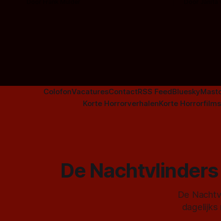
Door Frank Mulder
Door Janita
aanverwante films.
Colofon
Vacatures
Contact
RSS Feed
Bluesky
Mast
Korte Horrorverhalen
Korte Horrorfilms
De Nachtvlinders 
De Nachtvl
dagelijks