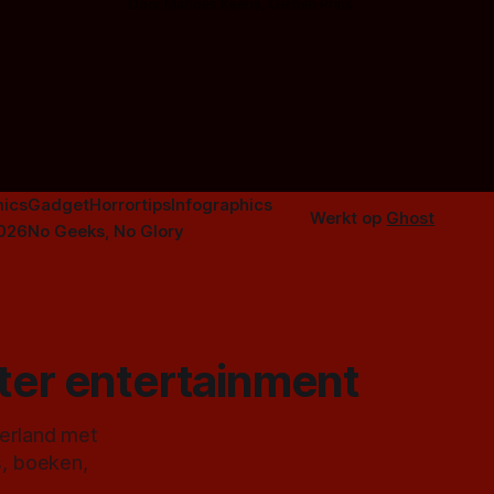
Door Marloes Keeris, Gerben Prins
 specifiek
Probeer ze eens op te warmen met een
f The
instapmodel horrorfilm.
orror is
n aantal
duistere of
ics
Gadget
Horrortips
Infographics
Werkt op
Ghost
2026
No Geeks, No Glory
ster entertainment
derland met
s, boeken,