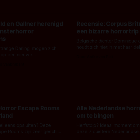
ld en Gallner herenigd
Recensie: Corpus Brit
nsterhorror
een bizarre horrortrip
ns
Belgische dichter Dominique 
houdt zich niet in met haar d
Strange Darling' mogen zich
De cover, een digitaal gerend
 op een nieuwe
Door Aafke van Pelt
bizar muterend lichaam tegen
ng tussen Willa Fitzgerald,
s Vanbrabant
pastelroze- en blauwe achter
r en regisseur J.T. Mollner.
belooft iets kleurrijks maar
zijn ze te zien in 'Skeletons',
onheilspellends, iets ongrijpb
 creature feature waarvoor
maakt De Groen met ieder wo
zijn gestart in Australië.
 Horror Escape Rooms
Alle Nederlandse horr
rland
om te bingen
 wel eens opsluiten? Deze
Herfstdip? Ideaal moment om
ape Rooms zijn zeer geschikt
deze 7 duistere Nederlandse 
en voor horrorliefhebbers.
bingen! Bij nederhorror denk je al snel