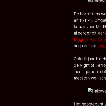
De horrorfans we
en 11-11-11. Omda
keuze voor Mr. Ho
al eerder dit jaa
Magnus Paulsson
augustus op
Low
Ook dit jaar blee
de Night of Terro
'hoer-geroep' nie
meesten wel lach
Het hoogtepunt va