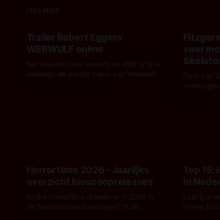
LEES MEER
Trailer Robert Eggers'
Fitzgera
WERWULF online
voor mo
Skeleto
Na maanden van teasers en stills is hij er
eindelijk: de eerste trailer van 'Werwulf'.
Fans van '
De nieuwe film van Robert Eggers toont
verheugen
Door Thomas Vanbrabant
- zoals we van hem kennen - een rauwe
samenwerki
Door Thoma
en kille stijl vol folklore en mythe. Het
Kyle Gallne
topic deze keer is (kon het het al
Binnenkort 
raden?)... de weerwolf. Kijk je mee?
een nieuwe
de opnames 
Horrorfilms 2026 - Jaarlijks
Top 15:
overzicht bioscoopreleases
in Nede
Welke horrorfilms draaien er in 2026 in
Laat jij je
de Nederlandse bioscopen? In dit
Horror Esc
overzicht vind je nu al bijna 50 horror- en
om te spel