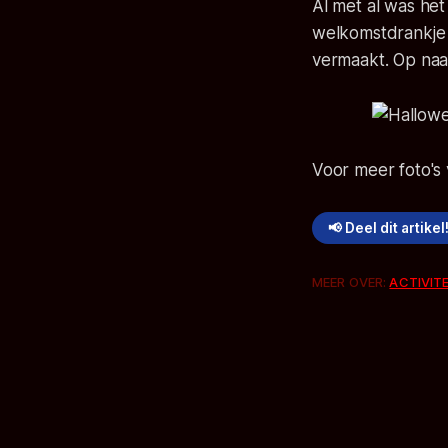
Al met al was he
welkomstdrankje 
vermaakt. Op naa
Voor meer foto's
📢 Deel dit artikel
MEER OVER:
ACTIVIT