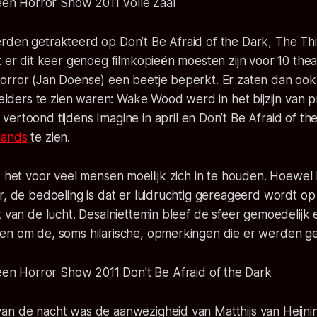
rden getrakteerd op Don’t Be Afraid of the Dark, The T
t er dit keer genoeg filmkopieën moesten zijn voor 10 the
rror (Jan Doense) een beetje beperkt. Er zaten dan ook t
r elders te zien waren: Wake Wood werd in het bijzijn van 
vertoond tijdens Imagine in april en Don’t Be Afraid of th
lands
te zien.
k het voor veel mensen moeilijk zich in te houden. Hoewel he
r, de bedoeling is dat er luidruchtig gereageerd wordt op
t van de lucht. Desalniettemin bleef de sfeer gemoedelij
en om de, soms hilarische, opmerkingen die er werden g
n de nacht was de aanwezigheid van Matthijs van Heijning