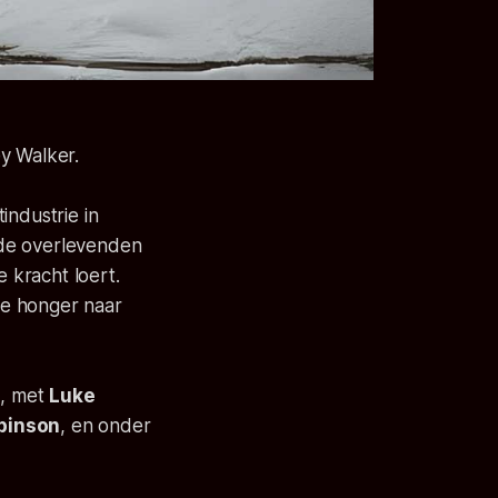
y Walker.
ndustrie in
 de overlevenden
 kracht loert.
re honger naar
e, met
Luke
obinson
, en onder