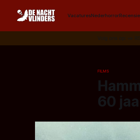
Vacatures
Nederhorror
Recensie
Volg ons op:
📣
R
FILMS
Hamme
60 ja