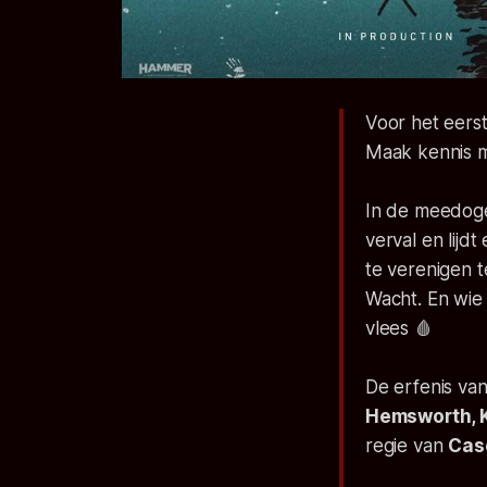
Voor het eers
Maak kennis 
In de meedoge
verval en lijd
te verenigen t
Wacht. En wie 
vlees 🩸
De erfenis va
Hemsworth, K
regie van
Cas