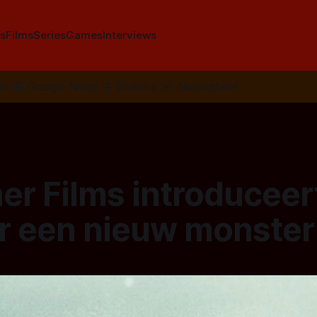
s
Films
Series
Games
Interviews
SS
📰
Google News
🦋
Bluesky
✉️
Nieuwsbrief
r Films introduceer
ar een nieuw monster