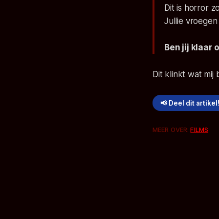
Dit is horror 
Jullie vroege
Ben jij klaa
Dit klinkt wat mij
📢 Deel dit artikel
MEER OVER:
FILMS