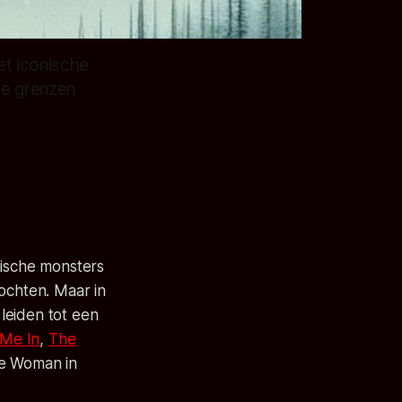
et iconische
de grenzen
nische monsters
chten. Maar in
leiden tot een
 Me In
,
The
e Woman in