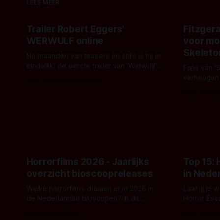
LEES MEER
Trailer Robert Eggers'
Fitzgera
WERWULF online
voor mo
Skeleto
Na maanden van teasers en stills is hij er
eindelijk: de eerste trailer van 'Werwulf'.
Fans van '
De nieuwe film van Robert Eggers toont
verheugen
Door Thomas Vanbrabant
- zoals we van hem kennen - een rauwe
samenwerki
Door Thoma
en kille stijl vol folklore en mythe. Het
Kyle Gallne
topic deze keer is (kon het het al
Binnenkort 
raden?)... de weerwolf. Kijk je mee?
een nieuwe
de opnames 
Horrorfilms 2026 - Jaarlijks
Top 15:
overzicht bioscoopreleases
in Nede
Welke horrorfilms draaien er in 2026 in
Laat jij je
de Nederlandse bioscopen? In dit
Horror Esc
overzicht vind je nu al bijna 50 horror- en
om te spel
Door Frank Mulder
Door Janita
aanverwante films.