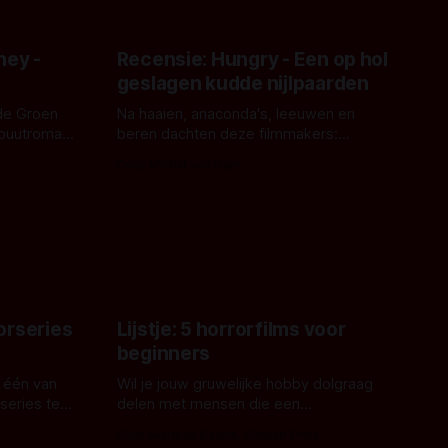
ney -
Recensie: Hungry - Een op hol
geslagen kudde nijlpaarden
de Groen
Na haaien, anaconda's, leeuwen en
ebuutroman.
beren dachten deze filmmakers:
erd en
waarom geen nijlpaarden? Regisseur
Door Michel van Dam
 een
James Nunn doet het gewoon en aan
grond,
ons om te oordelen of dat goed uitpakt
met Hungry of niet.
aars. En dat
ord waar.
orseries
Lijstje: 5 horrorfilms voor
beginners
 één van
Wil je jouw gruwelijke hobby dolgraag
series te
delen met mensen die een
aardappelschilmes al eng vinden?
Door Marloes Keeris, Gerben Prins
 specifiek
Probeer ze eens op te warmen met een