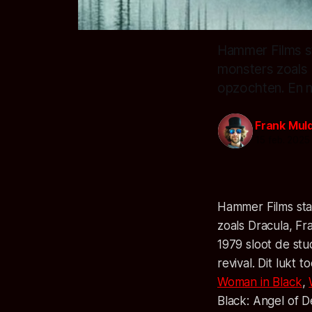
Hammer Films st
monsters zoals
opzochten. En n
Frank Mul
15 feb. 2025
Hammer Films staa
zoals Dracula, F
1979 sloot de st
revival. Dit lukt
Woman in Black
,
Black: Angel of D