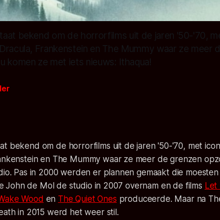
aat bekend om de horrorfilms uit de jaren '50-'70, m
 Dracula, Frankenstein en The Mummy waar ze meer 
u komen ze met iets nieuws: Ithaqua!
der
t bekend om de horrorfilms uit de jaren '50-'70, met ico
rankenstein en The Mummy waar ze meer de grenzen opzo
udio. Pas in 2000 werden er plannen gemaakt die moesten 
 toe John de Mol de studio in 2007 overnam en de films
Let
Wake Wood
en
The Quiet Ones
produceerde. Maar na
Th
eath
in 2015 werd het weer stil.