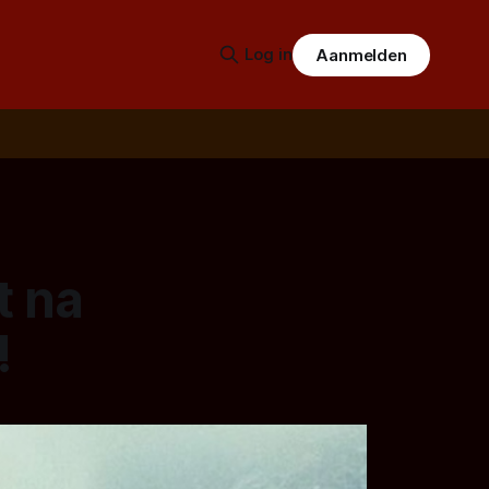
Log in
Aanmelden
t na
!