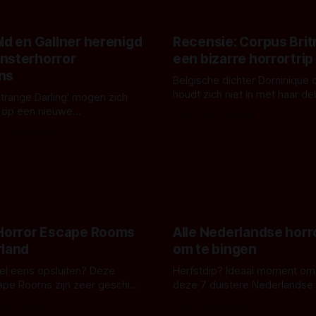
ld en Gallner herenigd
Recensie: Corpus Brit
nsterhorror
een bizarre horrortrip
ns
Belgische dichter Dominique 
houdt zich niet in met haar d
Strange Darling' mogen zich
De cover, een digitaal gerend
 op een nieuwe
Door Aafke van Pelt
bizar muterend lichaam tegen
ng tussen Willa Fitzgerald,
s Vanbrabant
pastelroze- en blauwe achter
r en regisseur J.T. Mollner.
belooft iets kleurrijks maar
zijn ze te zien in 'Skeletons',
onheilspellends, iets ongrijpb
 creature feature waarvoor
maakt De Groen met ieder wo
zijn gestart in Australië.
 Horror Escape Rooms
Alle Nederlandse horr
rland
om te bingen
 wel eens opsluiten? Deze
Herfstdip? Ideaal moment om
ape Rooms zijn zeer geschikt
deze 7 duistere Nederlandse 
en voor horrorliefhebbers.
bingen! Bij nederhorror denk je al snel
 van Leeuwen
Door Frank Mulder
aan horrorfilms, waarschijnlijk