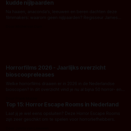
kudde nijlpaarden
waar.
Na haaien, anaconda's, leeuwen en beren dachten deze
filmmakers: waarom geen nijlpaarden? Regisseur James
Nunn doet het gewoon en aan ons om te oordelen of dat
Door Michel van Dam
goed uitpakt met Hungry of niet.
Horrorfilms 2026 - Jaarlijks overzicht
bioscoopreleases
Welke horrorfilms draaien er in 2026 in de Nederlandse
bioscopen? In dit overzicht vind je nu al bijna 50 horror- en
aanverwante films.
Door Frank Mulder
Top 15: Horror Escape Rooms in Nederland
Laat jij je wel eens opsluiten? Deze Horror Escape Rooms
zijn zeer geschikt om te spelen voor horrorliefhebbers.
Door Janita van Leeuwen