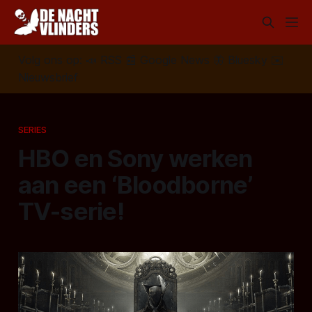
Volg ons op:
📣
RSS
📰
Google News
🦋
Bluesky
✉️
Nieuwsbrief
SERIES
HBO en Sony werken
aan een ‘Bloodborne’
TV-serie!