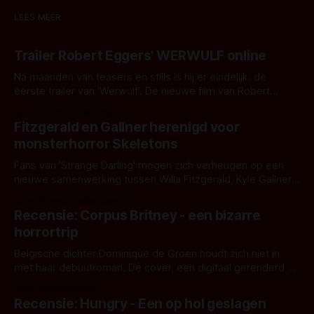
LEES MEER
Trailer Robert Eggers' WERWULF online
Na maanden van teasers en stills is hij er eindelijk: de
eerste trailer van 'Werwulf'. De nieuwe film van Robert
Eggers toont - zoals we van hem kennen - een rauwe en
Door Thomas Vanbrabant
kille stijl vol folklore en mythe. Het topic deze keer is (kon
Fitzgerald en Gallner herenigd voor
het het al raden?)... de weerwolf. Kijk je mee?
monsterhorror Skeletons
Fans van 'Strange Darling' mogen zich verheugen op een
nieuwe samenwerking tussen Willa Fitzgerald, Kyle Gallner
en regisseur J.T. Mollner. Binnenkort zijn ze te zien in
Door Thomas Vanbrabant
'Skeletons', een nieuwe creature feature waarvoor de
Recensie: Corpus Britney - een bizarre
opnames zijn gestart in Australië.
horrortrip
Belgische dichter Dominique de Groen houdt zich niet in
met haar debuutroman. De cover, een digitaal gerenderd en
bizar muterend lichaam tegen een pastelroze- en blauwe
Door Aafke van Pelt
achtergrond, belooft iets kleurrijks maar onheilspellends,
Recensie: Hungry - Een op hol geslagen
iets ongrijpbaars. En dat maakt De Groen met ieder woord