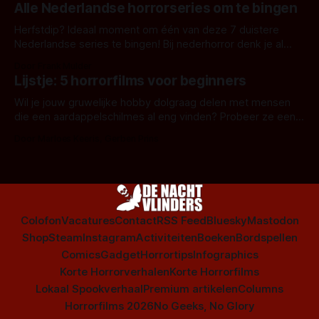
Alle Nederlandse horrorseries om te bingen
Herfstdip? Ideaal moment om één van deze 7 duistere
Nederlandse series te bingen! Bij nederhorror denk je al
snel aan horrorfilms, waarschijnlijk specifiek aan De Lift,
Door Frank Mulder
Amsterdamned of The Johnsons. Maar Nederlandse horror
Lijstje: 5 horrorfilms voor beginners
is niet beperkt tot films. Hier een aantal Nederlandse tv-
series uit het duistere of horrorgenre. Als
Wil je jouw gruwelijke hobby dolgraag delen met mensen
die een aardappelschilmes al eng vinden? Probeer ze eens
op te warmen met een instapmodel horrorfilm.
Door Marloes Keeris, Gerben Prins
Colofon
Vacatures
Contact
RSS Feed
Bluesky
Mastodon
Shop
Steam
Instagram
Activiteiten
Boeken
Bordspellen
Comics
Gadget
Horrortips
Infographics
Korte Horrorverhalen
Korte Horrorfilms
Lokaal Spookverhaal
Premium artikelen
Columns
Horrorfilms 2026
No Geeks, No Glory