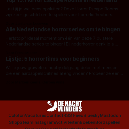
Top 15: Horror Escape Rooms in Nederland
Laat jij je wel eens opsluiten? Deze Horror Escape Rooms
zijn zeer geschikt om te spelen voor horrorliefhebbers.
Door Janita van Leeuwen
Alle Nederlandse horrorseries om te bingen
Herfstdip? Ideaal moment om één van deze 7 duistere
Nederlandse series te bingen! Bij nederhorror denk je al
snel aan horrorfilms, waarschijnlijk specifiek aan De Lift,
Door Frank Mulder
Amsterdamned of The Johnsons. Maar Nederlandse horror
Lijstje: 5 horrorfilms voor beginners
is niet beperkt tot films. Hier een aantal Nederlandse tv-
series uit het duistere of horrorgenre. Als
Wil je jouw gruwelijke hobby dolgraag delen met mensen
die een aardappelschilmes al eng vinden? Probeer ze eens
op te warmen met een instapmodel horrorfilm.
Door Marloes Keeris, Gerben Prins
Colofon
Vacatures
Contact
RSS Feed
Bluesky
Mastodon
Shop
Steam
Instagram
Activiteiten
Boeken
Bordspellen