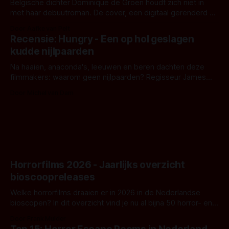
Belgische dichter Dominique de Groen houdt zich niet in
met haar debuutroman. De cover, een digitaal gerenderd en
bizar muterend lichaam tegen een pastelroze- en blauwe
Door Aafke van Pelt
achtergrond, belooft iets kleurrijks maar onheilspellends,
Recensie: Hungry - Een op hol geslagen
iets ongrijpbaars. En dat maakt De Groen met ieder woord
kudde nijlpaarden
waar.
Na haaien, anaconda's, leeuwen en beren dachten deze
filmmakers: waarom geen nijlpaarden? Regisseur James
Nunn doet het gewoon en aan ons om te oordelen of dat
Door Michel van Dam
goed uitpakt met Hungry of niet.
Horrorfilms 2026 - Jaarlijks overzicht
bioscoopreleases
Welke horrorfilms draaien er in 2026 in de Nederlandse
bioscopen? In dit overzicht vind je nu al bijna 50 horror- en
aanverwante films.
Door Frank Mulder