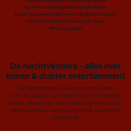
Comics
Gadget
Horrortips
Infographics
Korte Horrorverhalen
Korte Horrorfilms
Lokaal Spookverhaal
Premium artikelen
Columns
Horrorfilms 2026
No Geeks, No Glory
Werkt op
Ghost
De Nachtvlinders - alles over
horror & duister entertainment
De Nachtvlinders is het grootste online
horrormagazine van Nederland met dagelijks
nieuws, reviews en interviews over horrorfilms,
series, boeken, comics en games. Voor echte
horrorfans.