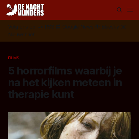
Volg ons op:
📣
RSS
📰
Google News
🦋
Bluesky
✉️
Nieuwsbrief
FILMS
5 horrorfilms waarbij je
na het kijken meteen in
therapie kunt