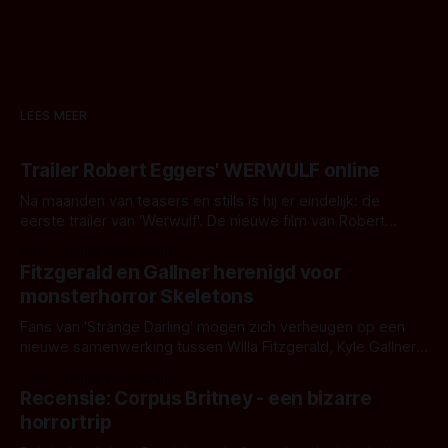
LEES MEER
Trailer Robert Eggers' WERWULF online
Na maanden van teasers en stills is hij er eindelijk: de
eerste trailer van 'Werwulf'. De nieuwe film van Robert
Eggers toont - zoals we van hem kennen - een rauwe en
Door Thomas Vanbrabant
kille stijl vol folklore en mythe. Het topic deze keer is (kon
Fitzgerald en Gallner herenigd voor
het het al raden?)... de weerwolf. Kijk je mee?
monsterhorror Skeletons
Fans van 'Strange Darling' mogen zich verheugen op een
nieuwe samenwerking tussen Willa Fitzgerald, Kyle Gallner
en regisseur J.T. Mollner. Binnenkort zijn ze te zien in
Door Thomas Vanbrabant
'Skeletons', een nieuwe creature feature waarvoor de
Recensie: Corpus Britney - een bizarre
opnames zijn gestart in Australië.
horrortrip