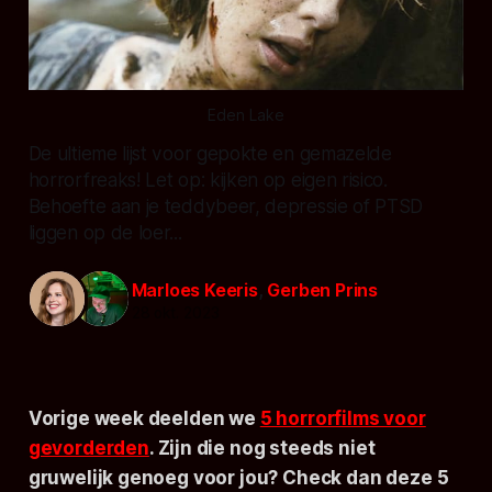
Eden Lake
De ultieme lijst voor gepokte en gemazelde
horrorfreaks! Let op: kijken op eigen risico.
Behoefte aan je teddybeer, depressie of PTSD
liggen op de loer...
Marloes Keeris
,
Gerben Prins
28 okt. 2023
Vorige week deelden we
5 horrorfilms voor
gevorderden
. Zijn die nog steeds niet
gruwelijk genoeg voor jou? Check dan deze 5