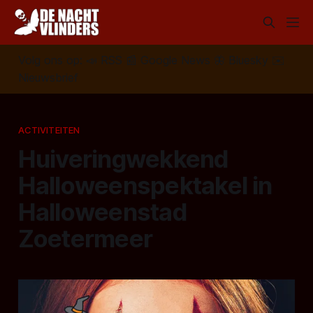
Volg ons op:
📣
RSS
📰
Google News
🦋
Bluesky
✉️
Nieuwsbrief
ACTIVITEITEN
Huiveringwekkend
Halloweenspektakel in
Halloweenstad
Zoetermeer