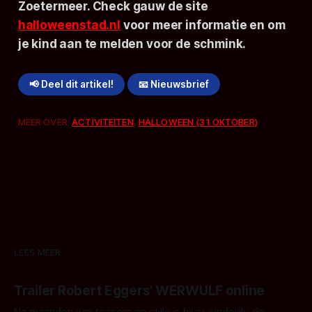
Zoetermeer. Check gauw de site
halloweenstad.nl
voor meer informatie en om
je kind aan te melden voor de schmink.
📢 Deel dit artikel!
📧 Nieuwsbrief
MEER OVER:
ACTIVITEITEN
,
HALLOWEEN (31 OKTOBER)
LEES MEER
Trailer Robert Eggers' WERWULF online