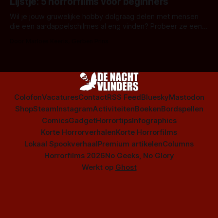
Lijstje: 5 horrorfilms voor beginners
is niet beperkt tot films. Hier een aantal Nederlandse tv-
series uit het duistere of horrorgenre. Als
Wil je jouw gruwelijke hobby dolgraag delen met mensen
die een aardappelschilmes al eng vinden? Probeer ze eens
op te warmen met een instapmodel horrorfilm.
Door Marloes Keeris, Gerben Prins
Colofon
Vacatures
Contact
RSS Feed
Bluesky
Mastodon
Shop
Steam
Instagram
Activiteiten
Boeken
Bordspellen
Comics
Gadget
Horrortips
Infographics
Korte Horrorverhalen
Korte Horrorfilms
Lokaal Spookverhaal
Premium artikelen
Columns
Horrorfilms 2026
No Geeks, No Glory
Werkt op
Ghost