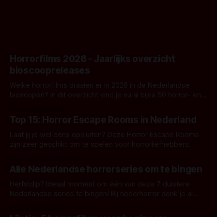
Horrorfilms 2026 - Jaarlijks overzicht
bioscoopreleases
Welke horrorfilms draaien er in 2026 in de Nederlandse
bioscopen? In dit overzicht vind je nu al bijna 50 horror- en
aanverwante films.
Door Frank Mulder
Top 15: Horror Escape Rooms in Nederland
Laat jij je wel eens opsluiten? Deze Horror Escape Rooms
zijn zeer geschikt om te spelen voor horrorliefhebbers.
Door Janita van Leeuwen
Alle Nederlandse horrorseries om te bingen
Herfstdip? Ideaal moment om één van deze 7 duistere
Nederlandse series te bingen! Bij nederhorror denk je al
snel aan horrorfilms, waarschijnlijk specifiek aan De Lift,
Door Frank Mulder
Amsterdamned of The Johnsons. Maar Nederlandse horror