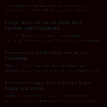
Na maanden van teasers en stills is hij er eindelijk: de
eerste trailer van 'Werwulf'. De nieuwe film van Robert
Eggers toont - zoals we van hem kennen - een rauwe en
Door Thomas Vanbrabant
kille stijl vol folklore en mythe. Het topic deze keer is (kon
Fitzgerald en Gallner herenigd voor
het het al raden?)... de weerwolf. Kijk je mee?
monsterhorror Skeletons
Fans van 'Strange Darling' mogen zich verheugen op een
nieuwe samenwerking tussen Willa Fitzgerald, Kyle Gallner
en regisseur J.T. Mollner. Binnenkort zijn ze te zien in
Door Thomas Vanbrabant
'Skeletons', een nieuwe creature feature waarvoor de
Recensie: Corpus Britney - een bizarre
opnames zijn gestart in Australië.
horrortrip
Belgische dichter Dominique de Groen houdt zich niet in
met haar debuutroman. De cover, een digitaal gerenderd en
bizar muterend lichaam tegen een pastelroze- en blauwe
Door Aafke van Pelt
achtergrond, belooft iets kleurrijks maar onheilspellends,
Recensie: Hungry - Een op hol geslagen
iets ongrijpbaars. En dat maakt De Groen met ieder woord
kudde nijlpaarden
waar.
Na haaien, anaconda's, leeuwen en beren dachten deze
filmmakers: waarom geen nijlpaarden? Regisseur James
Nunn doet het gewoon en aan ons om te oordelen of dat