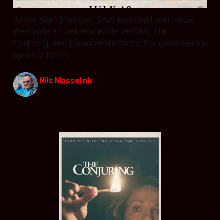
James Wan (Insidous, Saw) komt met een nieuw
sfeervolle en beklemmende verhaal; The
Conjuring, een paranormale horrorfilm gebaseerd is
op ware feiten.
Nils Masselink
28 feb. 2013