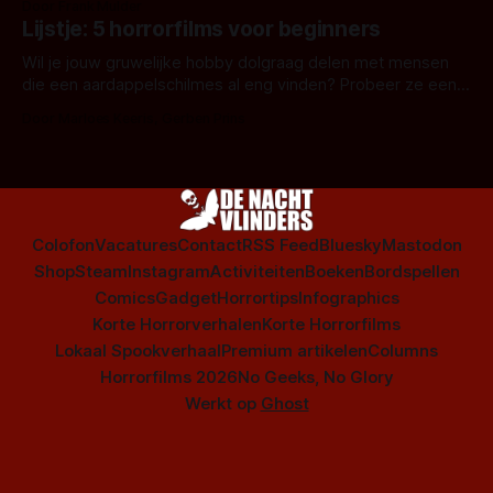
Door Frank Mulder
Amsterdamned of The Johnsons. Maar Nederlandse horror
Lijstje: 5 horrorfilms voor beginners
is niet beperkt tot films. Hier een aantal Nederlandse tv-
series uit het duistere of horrorgenre. Als
Wil je jouw gruwelijke hobby dolgraag delen met mensen
die een aardappelschilmes al eng vinden? Probeer ze eens
op te warmen met een instapmodel horrorfilm.
Door Marloes Keeris, Gerben Prins
Colofon
Vacatures
Contact
RSS Feed
Bluesky
Mastodon
Shop
Steam
Instagram
Activiteiten
Boeken
Bordspellen
Comics
Gadget
Horrortips
Infographics
Korte Horrorverhalen
Korte Horrorfilms
Lokaal Spookverhaal
Premium artikelen
Columns
Horrorfilms 2026
No Geeks, No Glory
Werkt op
Ghost