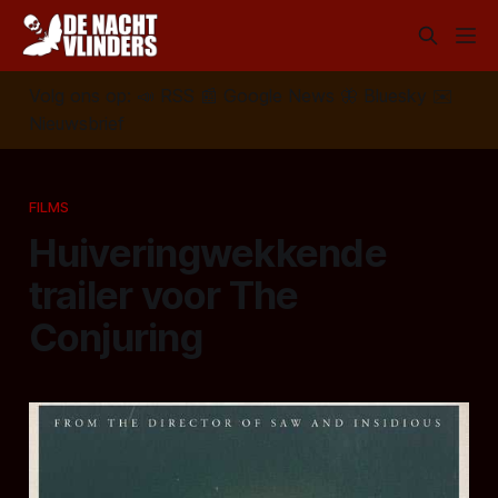
Volg ons op:
📣
RSS
📰
Google News
🦋
Bluesky
✉️
Nieuwsbrief
FILMS
Huiveringwekkende
trailer voor The
Conjuring