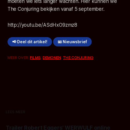
moeten we iets langer wachten. Hier kunnen we
The Conjuring bekijken vanaf 5 september.
http://youtu.be/ASdHxO9zmz8
📢 Deel dit artikel!
📧 Nieuwsbrief
MEER OVER:
FILMS
,
DEMONEN
,
THE CONJURING
LEES MEER
Trailer Robert Eggers' WERWULF online