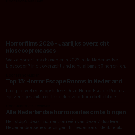
Door Michel van Dam
goed uitpakt met Hungry of niet.
Horrorfilms 2026 - Jaarlijks overzicht
bioscoopreleases
Welke horrorfilms draaien er in 2026 in de Nederlandse
bioscopen? In dit overzicht vind je nu al bijna 50 horror- en
aanverwante films.
Door Frank Mulder
Top 15: Horror Escape Rooms in Nederland
Laat jij je wel eens opsluiten? Deze Horror Escape Rooms
zijn zeer geschikt om te spelen voor horrorliefhebbers.
Door Janita van Leeuwen
Alle Nederlandse horrorseries om te bingen
Herfstdip? Ideaal moment om één van deze 7 duistere
Nederlandse series te bingen! Bij nederhorror denk je al
snel aan horrorfilms, waarschijnlijk specifiek aan De Lift,