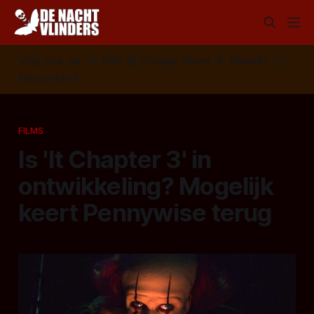
Volg ons op:
📣
RSS
📰
Google News
🦋
Bluesky
✉️
Nieuwsbrief
FILMS
Is 'It Chapter 3' in
ontwikkeling? Mogelijk
keert Pennywise terug