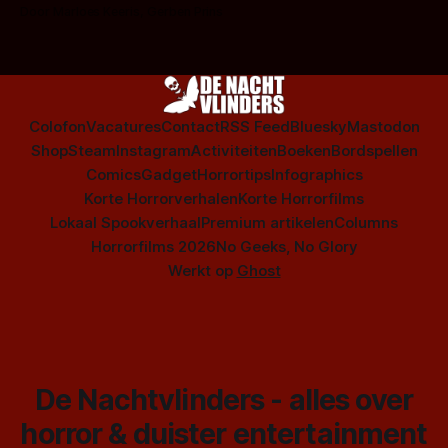
op te warmen met een instapmodel horrorfilm.
Door Marloes Keeris, Gerben Prins
Colofon
Vacatures
Contact
RSS Feed
Bluesky
Mastodon
Shop
Steam
Instagram
Activiteiten
Boeken
Bordspellen
Comics
Gadget
Horrortips
Infographics
Korte Horrorverhalen
Korte Horrorfilms
Lokaal Spookverhaal
Premium artikelen
Columns
Horrorfilms 2026
No Geeks, No Glory
Werkt op
Ghost
De Nachtvlinders - alles over
horror & duister entertainment