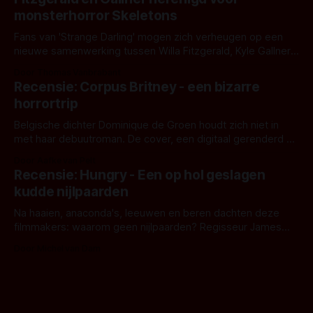
het het al raden?)... de weerwolf. Kijk je mee?
monsterhorror Skeletons
Fans van 'Strange Darling' mogen zich verheugen op een
nieuwe samenwerking tussen Willa Fitzgerald, Kyle Gallner
en regisseur J.T. Mollner. Binnenkort zijn ze te zien in
Door Thomas Vanbrabant
'Skeletons', een nieuwe creature feature waarvoor de
Recensie: Corpus Britney - een bizarre
opnames zijn gestart in Australië.
horrortrip
Belgische dichter Dominique de Groen houdt zich niet in
met haar debuutroman. De cover, een digitaal gerenderd en
bizar muterend lichaam tegen een pastelroze- en blauwe
Door Aafke van Pelt
achtergrond, belooft iets kleurrijks maar onheilspellends,
Recensie: Hungry - Een op hol geslagen
iets ongrijpbaars. En dat maakt De Groen met ieder woord
kudde nijlpaarden
waar.
Na haaien, anaconda's, leeuwen en beren dachten deze
filmmakers: waarom geen nijlpaarden? Regisseur James
Nunn doet het gewoon en aan ons om te oordelen of dat
Door Michel van Dam
goed uitpakt met Hungry of niet.