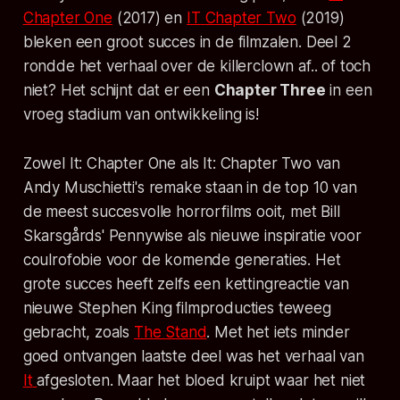
Chapter One
(2017) en
IT
Chapter
Two
(2019)
bleken een groot succes in de filmzalen. Deel 2
rondde het verhaal over de killerclown af.. of toch
niet? Het schijnt dat er een
Chapter Three
in een
vroeg stadium van ontwikkeling is!
Zowel
It: Chapter One
als
It: Chapter Two
van
Andy Muschietti's remake staan in de top 10 van
de meest succesvolle horrorfilms ooit, met Bill
Skarsgårds' Pennywise als nieuwe inspiratie voor
coulrofobie voor de komende generaties. Het
grote succes heeft zelfs een kettingreactie van
nieuwe Stephen King filmproducties teweeg
gebracht, zoals
The Stand
.
Met het iets minder
goed ontvangen laatste deel was het verhaal van
It
afgesloten. Maar het bloed kruipt waar het niet