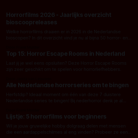
Horrorfilms 2026 - Jaarlijks overzicht
bioscoopreleases
Welke horrorfilms draaien er in 2026 in de Nederlandse
bioscopen? In dit overzicht vind je nu al bijna 50 horror- en
aanverwante films.
Door Frank Mulder
Top 15: Horror Escape Rooms in Nederland
Laat jij je wel eens opsluiten? Deze Horror Escape Rooms
zijn zeer geschikt om te spelen voor horrorliefhebbers.
Door Janita van Leeuwen
Alle Nederlandse horrorseries om te bingen
Herfstdip? Ideaal moment om één van deze 7 duistere
Nederlandse series te bingen! Bij nederhorror denk je al
snel aan horrorfilms, waarschijnlijk specifiek aan De Lift,
Door Frank Mulder
Amsterdamned of The Johnsons. Maar Nederlandse horror
Lijstje: 5 horrorfilms voor beginners
is niet beperkt tot films. Hier een aantal Nederlandse tv-
series uit het duistere of horrorgenre. Als
Wil je jouw gruwelijke hobby dolgraag delen met mensen
die een aardappelschilmes al eng vinden? Probeer ze eens