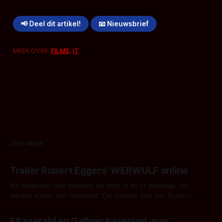
📢 Deel dit artikel!
📧 Nieuwsbrief
MEER OVER:
FILMS
,
IT
LEES MEER
Trailer Robert Eggers' WERWULF online
Na maanden van teasers en stills is hij er eindelijk: de
eerste trailer van 'Werwulf'. De nieuwe film van Robert
Eggers toont - zoals we van hem kennen - een rauwe en
Door Thomas Vanbrabant
kille stijl vol folklore en mythe. Het topic deze keer is (kon
Fitzgerald en Gallner herenigd voor