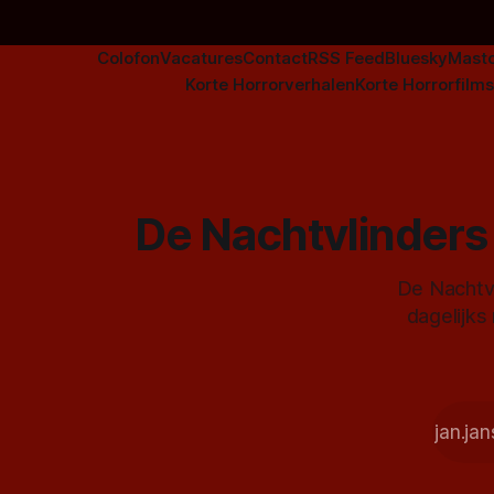
Colofon
Vacatures
Contact
RSS Feed
Bluesky
Mast
Korte Horrorverhalen
Korte Horrorfilms
De Nachtvlinders 
De Nachtvl
dagelijks