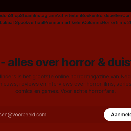
odon
Shop
Steam
Instagram
Activiteiten
Boeken
Bordspellen
Com
Lokaal Spookverhaal
Premium artikelen
Columns
Horrorfilms 
- alles over horror & dui
inders is het grootste online horrormagazine van Ne
 nieuws, reviews en interviews over horrorfilms, serie
comics en games. Voor echte horrorfans.
Aanmel