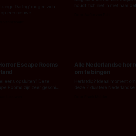
houdt zich niet in met haar d
Strange Darling' mogen zich
De cover, een digitaal gerend
 op een nieuwe
Door Aafke van Pelt
bizar muterend lichaam tegen
ng tussen Willa Fitzgerald,
s Vanbrabant
pastelroze- en blauwe achter
r en regisseur J.T. Mollner.
belooft iets kleurrijks maar
zijn ze te zien in 'Skeletons',
onheilspellends, iets ongrijpb
 creature feature waarvoor
maakt De Groen met ieder wo
zijn gestart in Australië.
 Horror Escape Rooms
Alle Nederlandse horr
rland
om te bingen
 wel eens opsluiten? Deze
Herfstdip? Ideaal moment om
ape Rooms zijn zeer geschikt
deze 7 duistere Nederlandse 
en voor horrorliefhebbers.
bingen! Bij nederhorror denk je al snel
 van Leeuwen
Door Frank Mulder
aan horrorfilms, waarschijnlijk
aan De Lift, Amsterdamned o
Johnsons. Maar Nederlandse h
niet beperkt tot films. Hier ee
Nederlandse tv-series uit het 
horrorgenre. Als