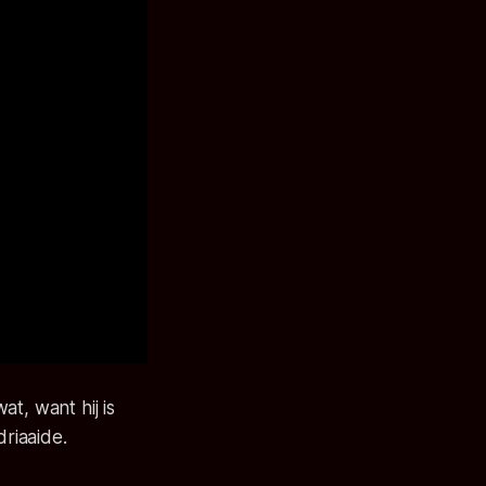
t, want hij is
driaaide.