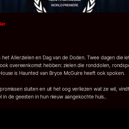
der
4
 het Allerzielen en Dag van de Doden. Twee dagen die iet
r ook overeenkomst hebben: zielen die ronddolen, rondsp
House is Haunted
van Bryce McGuire heeft ook spoken.
romissen sluiten en uit het oog verliezen wat ze wil, vind
 in de geesten in hun nieuw aangekochte huis..