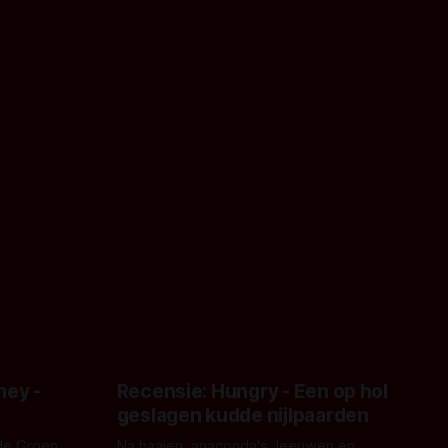
ney -
Recensie: Hungry - Een op hol
geslagen kudde nijlpaarden
de Groen
Na haaien, anaconda's, leeuwen en