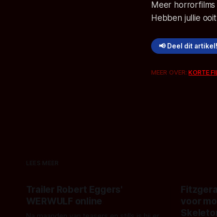
Meer horrorfilms
Hebben jullie oo
📢 Deel dit artikel
MEER OVER:
KORTE F
LEES MEER
Trailer Robert Eggers'
Fitzgera
WERWULF online
voor mo
Skeleto
Na maanden van teasers en stills is hij er