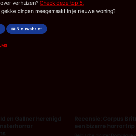
 over verhuizen?
Check deze top 5.
it gekke dingen meegemaakt in je nieuwe woning?
!
📧 Nieuwsbrief
ILMS
ld en Gallner herenigd
Recensie: Corpus Brit
nsterhorror
een bizarre horrortrip
ns
Belgische dichter Dominique 