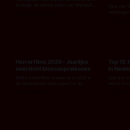
eindelijk: de eerste trailer van 'Werwulf'.
Fans van '
De nieuwe film van Robert Eggers toont
verheugen
Door Thomas Vanbrabant
- zoals we van hem kennen - een rauwe
samenwerki
Door Thoma
en kille stijl vol folklore en mythe. Het
Kyle Gallne
topic deze keer is (kon het het al
Binnenkort 
raden?)... de weerwolf. Kijk je mee?
een nieuwe
de opnames 
Horrorfilms 2026 - Jaarlijks
Top 15:
overzicht bioscoopreleases
in Nede
Welke horrorfilms draaien er in 2026 in
Laat jij je
de Nederlandse bioscopen? In dit
Horror Esc
overzicht vind je nu al bijna 50 horror- en
om te spel
Door Frank Mulder
Door Janita
aanverwante films.