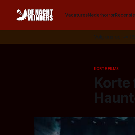
Vacatures
Nederhorror
Recensie
Volg ons op:
📣
R
KORTE FILMS
Korte 
Haunt