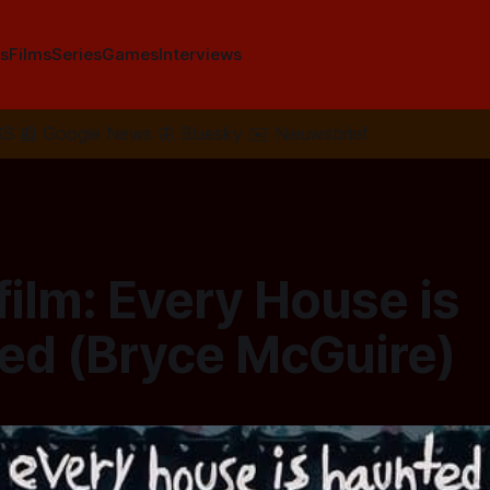
s
Films
Series
Games
Interviews
SS
📰
Google News
🦋
Bluesky
✉️
Nieuwsbrief
film: Every House is
ed (Bryce McGuire)