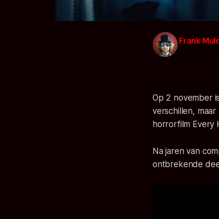
Frank Mul
02 nov. 202
Op 2 november is
verschillen, maa
horrorfilm
Every 
Na jaren van comp
ontbrekende deel