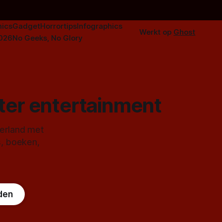
ics
Gadget
Horrortips
Infographics
Werkt op
Ghost
2026
No Geeks, No Glory
ster entertainment
derland met
s, boeken,
den