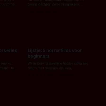
ebuutroman.
beren dachten deze filmmakers:
erd en
waarom geen nijlpaarden? Regisseur
Door Michel van Dam
 een
James Nunn doet het gewoon en aan
grond,
ons om te oordelen of dat goed uitpakt
met Hungry of niet.
aars. En dat
ord waar.
orseries
Lijstje: 5 horrorfilms voor
beginners
 één van
Wil je jouw gruwelijke hobby dolgraag
series te
delen met mensen die een
aardappelschilmes al eng vinden?
Door Marloes Keeris, Gerben Prins
 specifiek
Probeer ze eens op te warmen met een
f The
instapmodel horrorfilm.
orror is
n aantal
duistere of