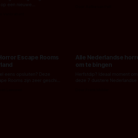
De cover, een digitaal gerend
 op een nieuwe
Door Aafke van Pelt
bizar muterend lichaam tegen
ng tussen Willa Fitzgerald,
s Vanbrabant
pastelroze- en blauwe achter
r en regisseur J.T. Mollner.
belooft iets kleurrijks maar
zijn ze te zien in 'Skeletons',
onheilspellends, iets ongrijpb
 creature feature waarvoor
maakt De Groen met ieder wo
zijn gestart in Australië.
 Horror Escape Rooms
Alle Nederlandse horr
rland
om te bingen
 wel eens opsluiten? Deze
Herfstdip? Ideaal moment om
ape Rooms zijn zeer geschikt
deze 7 duistere Nederlandse 
en voor horrorliefhebbers.
bingen! Bij nederhorror denk je al snel
 van Leeuwen
Door Frank Mulder
aan horrorfilms, waarschijnlijk
aan De Lift, Amsterdamned o
Johnsons. Maar Nederlandse h
niet beperkt tot films. Hier ee
Nederlandse tv-series uit het 
horrorgenre. Als