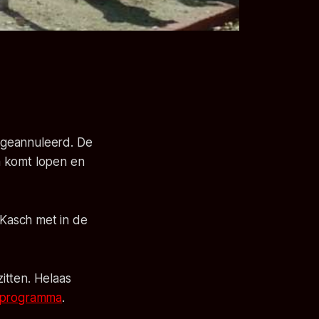
n geannuleerd. De
an komt lopen en
Kasch met in de
zitten. Helaas
f programma
.