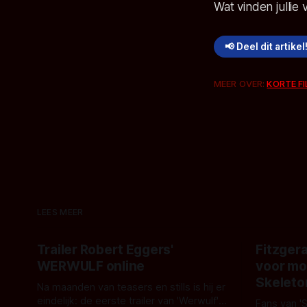
Wat vinden jullie
📢 Deel dit artikel
MEER OVER:
KORTE F
LEES MEER
Trailer Robert Eggers'
Fitzgera
WERWULF online
voor mo
Skeleto
Na maanden van teasers en stills is hij er
eindelijk: de eerste trailer van 'Werwulf'.
Fans van '