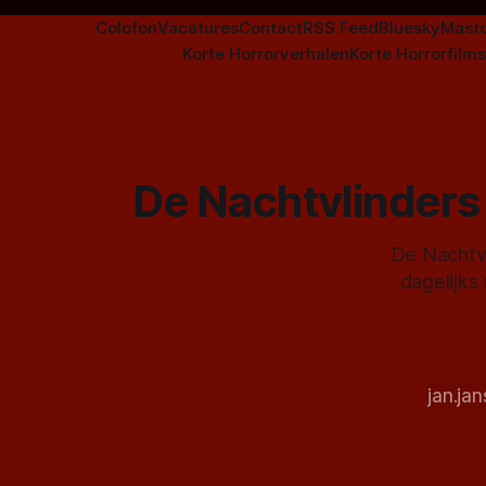
Colofon
Vacatures
Contact
RSS Feed
Bluesky
Mast
Korte Horrorverhalen
Korte Horrorfilms
De Nachtvlinders 
De Nachtvl
dagelijks