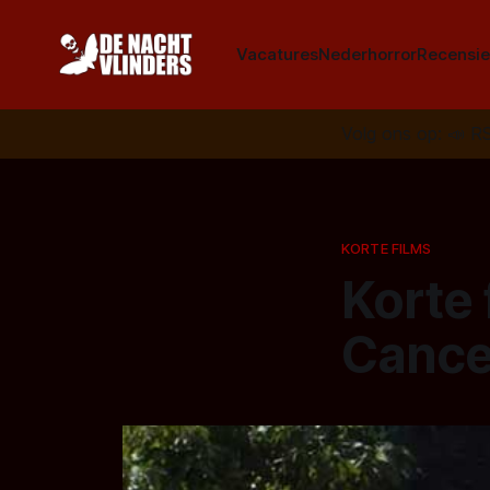
Vacatures
Nederhorror
Recensie
Volg ons op:
📣
R
KORTE FILMS
Korte 
Cance