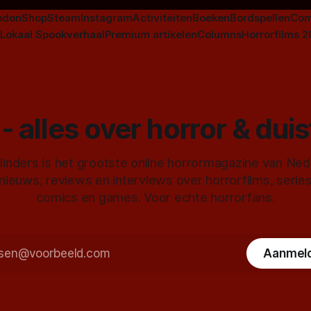
odon
Shop
Steam
Instagram
Activiteiten
Boeken
Bordspellen
Com
Lokaal Spookverhaal
Premium artikelen
Columns
Horrorfilms 
- alles over horror & dui
inders is het grootste online horrormagazine van Ne
 nieuws, reviews en interviews over horrorfilms, serie
comics en games. Voor echte horrorfans.
Aanmel