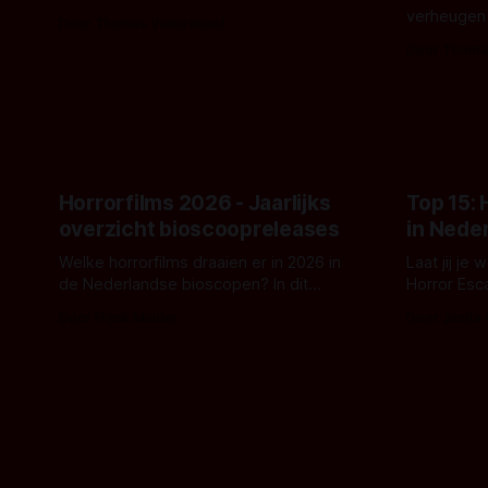
De nieuwe film van Robert Eggers toont
verheugen
Door Thomas Vanbrabant
- zoals we van hem kennen - een rauwe
samenwerki
Door Thoma
en kille stijl vol folklore en mythe. Het
Kyle Gallne
topic deze keer is (kon het het al
Binnenkort 
raden?)... de weerwolf. Kijk je mee?
een nieuwe
de opnames 
Horrorfilms 2026 - Jaarlijks
Top 15:
overzicht bioscoopreleases
in Nede
Welke horrorfilms draaien er in 2026 in
Laat jij je
de Nederlandse bioscopen? In dit
Horror Esc
overzicht vind je nu al bijna 50 horror- en
om te spel
Door Frank Mulder
Door Janita
aanverwante films.