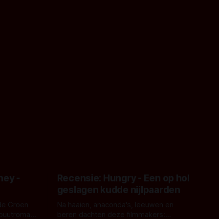
ney -
Recensie: Hungry - Een op hol
geslagen kudde nijlpaarden
de Groen
Na haaien, anaconda's, leeuwen en
ebuutroman.
beren dachten deze filmmakers: