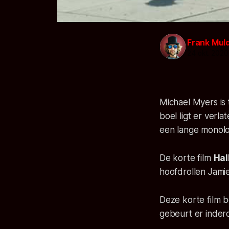
Frank Mul
24 okt. 2020
Michael Myers is 
boel ligt er verl
een lange monolo
De korte film
Hal
hoofdrollen Jamie
Deze korte film be
gebeurt er inder