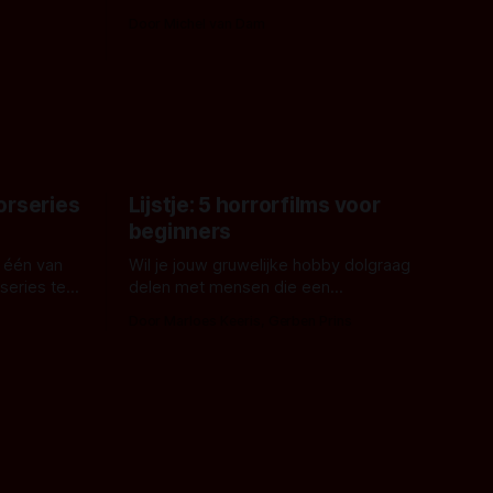
erd en
waarom geen nijlpaarden? Regisseur
Door Michel van Dam
 een
James Nunn doet het gewoon en aan
grond,
ons om te oordelen of dat goed uitpakt
met Hungry of niet.
aars. En dat
ord waar.
orseries
Lijstje: 5 horrorfilms voor
beginners
 één van
Wil je jouw gruwelijke hobby dolgraag
series te
delen met mensen die een
aardappelschilmes al eng vinden?
Door Marloes Keeris, Gerben Prins
 specifiek
Probeer ze eens op te warmen met een
f The
instapmodel horrorfilm.
orror is
n aantal
duistere of