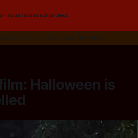
s
Films
Series
Games
Interviews
SS
📰
Google News
🦋
Bluesky
✉️
Nieuwsbrief
film: Halloween is
lled