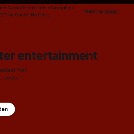
ics
Gadget
Horrortips
Infographics
Werkt op
Ghost
2026
No Geeks, No Glory
ster entertainment
derland met
s, boeken,
den