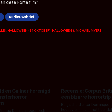
 van deze korte film?
!
📧 Nieuwsbrief
ILMS
,
HALLOWEEN (31 OKTOBER)
,
HALLOWEEN & MICHAEL MYERS
ld en Gallner herenigd
Recensie: Corpus Brit
nsterhorror
een bizarre horrortrip
ns
Belgische dichter Dominique 
houdt zich niet in met haar d
Strange Darling' mogen zich