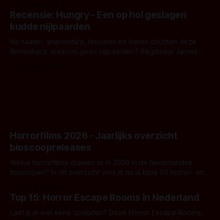
Door Aafke van Pelt
achtergrond, belooft iets kleurrijks maar onheilspellends,
Recensie: Hungry - Een op hol geslagen
iets ongrijpbaars. En dat maakt De Groen met ieder woord
kudde nijlpaarden
waar.
Na haaien, anaconda's, leeuwen en beren dachten deze
filmmakers: waarom geen nijlpaarden? Regisseur James
Nunn doet het gewoon en aan ons om te oordelen of dat
Door Michel van Dam
goed uitpakt met Hungry of niet.
Horrorfilms 2026 - Jaarlijks overzicht
bioscoopreleases
Welke horrorfilms draaien er in 2026 in de Nederlandse
bioscopen? In dit overzicht vind je nu al bijna 50 horror- en
aanverwante films.
Door Frank Mulder
Top 15: Horror Escape Rooms in Nederland
Laat jij je wel eens opsluiten? Deze Horror Escape Rooms