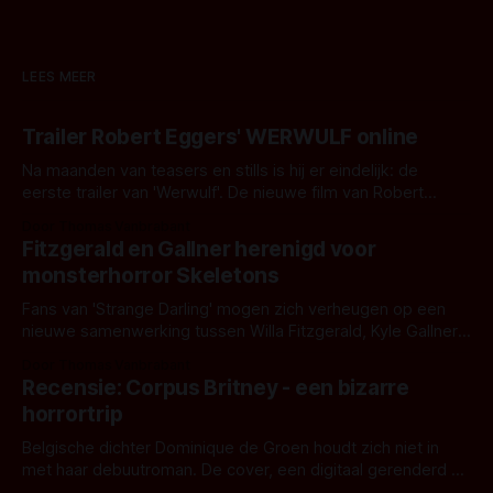
LEES MEER
Trailer Robert Eggers' WERWULF online
Na maanden van teasers en stills is hij er eindelijk: de
eerste trailer van 'Werwulf'. De nieuwe film van Robert
Eggers toont - zoals we van hem kennen - een rauwe en
Door Thomas Vanbrabant
kille stijl vol folklore en mythe. Het topic deze keer is (kon
Fitzgerald en Gallner herenigd voor
het het al raden?)... de weerwolf. Kijk je mee?
monsterhorror Skeletons
Fans van 'Strange Darling' mogen zich verheugen op een
nieuwe samenwerking tussen Willa Fitzgerald, Kyle Gallner
en regisseur J.T. Mollner. Binnenkort zijn ze te zien in
Door Thomas Vanbrabant
'Skeletons', een nieuwe creature feature waarvoor de
Recensie: Corpus Britney - een bizarre
opnames zijn gestart in Australië.
horrortrip
Belgische dichter Dominique de Groen houdt zich niet in
met haar debuutroman. De cover, een digitaal gerenderd en
bizar muterend lichaam tegen een pastelroze- en blauwe