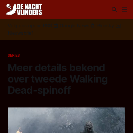
Volg ons op:
📣
RSS
📰
Google News
🦋
Bluesky
✉️
Nieuwsbrief
SERIES
Meer details bekend
over tweede Walking
Dead-spinoff