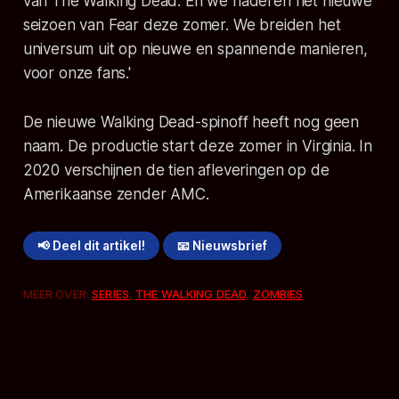
van
The Walking Dead
. En we naderen het nieuwe
seizoen van
Fear
deze zomer. We breiden het
universum uit op nieuwe en spannende manieren,
voor onze fans.'
De nieuwe
Walking Dead
-spinoff heeft nog geen
naam. De productie start deze zomer in Virginia. In
2020 verschijnen de tien afleveringen op de
Amerikaanse zender AMC.
📢 Deel dit artikel!
📧 Nieuwsbrief
MEER OVER:
SERIES
,
THE WALKING DEAD
,
ZOMBIES