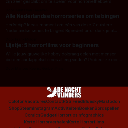
zijn zeer geschikt om te spelen voor horrorliefhebbers.
Door Janita van Leeuwen
Alle Nederlandse horrorseries om te bingen
Herfstdip? Ideaal moment om één van deze 7 duistere
Nederlandse series te bingen! Bij nederhorror denk je al
snel aan horrorfilms, waarschijnlijk specifiek aan De Lift,
Door Frank Mulder
Amsterdamned of The Johnsons. Maar Nederlandse horror
Lijstje: 5 horrorfilms voor beginners
is niet beperkt tot films. Hier een aantal Nederlandse tv-
series uit het duistere of horrorgenre. Als
Wil je jouw gruwelijke hobby dolgraag delen met mensen
die een aardappelschilmes al eng vinden? Probeer ze eens
op te warmen met een instapmodel horrorfilm.
Door Marloes Keeris, Gerben Prins
Colofon
Vacatures
Contact
RSS Feed
Bluesky
Mastodon
Shop
Steam
Instagram
Activiteiten
Boeken
Bordspellen
Comics
Gadget
Horrortips
Infographics
Korte Horrorverhalen
Korte Horrorfilms