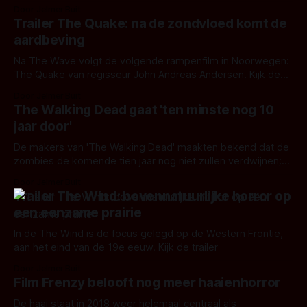
door regisseur Eli Roth.
Door Jelmer Buit
Trailer The Quake: na de zondvloed komt de
aardbeving
Na The Wave volgt de volgende rampenfilm in Noorwegen:
The Quake van regisseur John Andreas Andersen. Kijk de
trailer voor Skjelvet
Door Jelmer Buit
The Walking Dead gaat 'ten minste nog 10
jaar door'
De makers van 'The Walking Dead' maakten bekend dat de
zombies de komende tien jaar nog niet zullen verdwijnen;
‘The Walking Dead is een universum.
Door Jelmer Buit
Trailer The Wind: bovennatuurlijke horror op
een eenzame prairie
In de The Wind is de focus gelegd op de Western Frontie,
aan het eind van de 19e eeuw. Kijk de trailer
Door Jelmer Buit
Film Frenzy belooft nog meer haaienhorror
De haai staat in 2018 weer helemaal centraal als