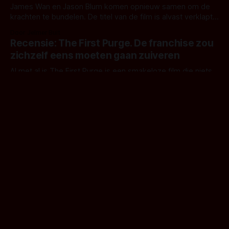
James Wan en Jason Blum komen opnieuw samen om de
krachten te bundelen. De titel van de film is alvast verklapt:
´M3GAN´.
Door Jelmer Buit
Recensie: The First Purge. De franchise zou
zichzelf eens moeten gaan zuiveren
Al met al is The First Purge is een smakeloze film die niets
toevoegt aan wat we nog niet wisten uit de vorige films.
Door Jelmer Buit
Trailer 'Summer of 84': een nieuwe
toevoeging aan de detective-horror
De trailer van Summer of 84 is recent verschenen en
belooft een nieuwe toevoeging binnen de categorie van de
detective-horror.
Door Jelmer Buit
Teaser 'The Witch in the Window' -
Renovatie in een spookhuis
Nogal vervelend: tijdens het renoveren van een boerderij
lastiggevallen worden door de kwaadwillige geest van de
vorige eigenaar. Het een gescheiden vader en diens zoon
Door Jelmer Buit