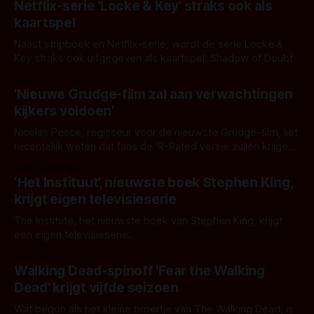
Netflix-serie 'Locke & Key' straks ook als
kaartspel
Naast stripboek en Netflix-serie, wordt de serie Locke &
Key straks ook uitgegeven als kaartspel: Shadow of Doubt
Door Jelmer Buit
'Nieuwe Grudge-film zal aan verwachtingen
kijkers voldoen'
Nicolas Pesce, regisseur voor de nieuwste Grudge-film, liet
recentelijk weten dat fans de ‘R-Rated versie zullen krijgen
waar ze op hoopten.’
Door Jelmer Buit
‘Het Instituut’, nieuwste boek Stephen King,
krijgt eigen televisieserie
The Institute, het nieuwste boek van Stephen King, krijgt
een eigen televisieserie.
Door Jelmer Buit
Walking Dead-spinoff 'Fear the Walking
Dead' krijgt vijfde seizoen
Wat begon als het kleine broertje van The Walking Dead, is