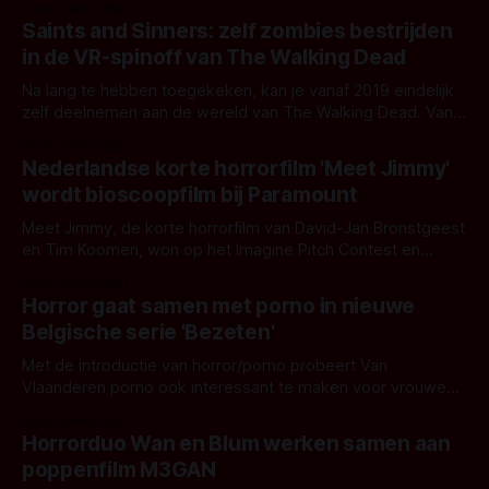
Door Jelmer Buit
Saints and Sinners: zelf zombies bestrijden
in de VR-spinoff van The Walking Dead
Na lang te hebben toegekeken, kan je vanaf 2019 eindelijk
zelf deelnemen aan de wereld van The Walking Dead. Vanaf
2019 speel je in de VR-game Saints and Sinners zelf de
Door Jelmer Buit
hoofdrol.
Nederlandse korte horrorfilm 'Meet Jimmy'
wordt bioscoopfilm bij Paramount
Meet Jimmy, de korte horrorfilm van David-Jan Bronstgeest
en Tim Koomen, won op het Imagine Pitch Contest en
mocht naar Frontieres op het Fantasia Film Festival. Daar
Door Jelmer Buit
toonde Paramount de rechten voor zich te winnen.
Horror gaat samen met porno in nieuwe
Belgische serie 'Bezeten'
Met de introductie van horror/porno probeert Van
Vlaanderen porno ook interessant te maken voor vrouwen.
¨Vrouwen willen een aanleiding, een verhaal. Veel pogingen
Door Jelmer Buit
bleven steken in de romantiek.
Horrorduo Wan en Blum werken samen aan
poppenfilm M3GAN