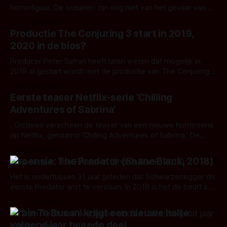
horrorfiguur. De oceanen zijn nog niet van het gevaar van
The Meg verlost, of een nieuw gevaar drijft naar het
Door Jelmer Buit
oppervlak: Frenzy.
Productie The Conjuring 3 start in 2019,
2020 in de bios?
Producer Peter Safran heeft laten weten dat mogelijk in
2019 al gestart wordt met de productie van The Conjuring
3. Tevens zegt hij dat het doel is om de film in 2020 in de
Door Jelmer Buit
bioscoop te laten draaien.
Eerste teaser Netflix-serie 'Chilling
Adventures of Sabrina'
. Gisteren verscheen de teaser van een nieuwe horrorserie
op Netflix, genaamd 'Chilling Adventures of Sabrina.' De
wereldwijde release staat gepland op 26 oktober 2018.
Door Jelmer Buit
Recensie: The Predator (Shane Black, 2018)
Het is ondertussen 31 jaar geleden dat Schwarzenegger de
eerste Predator wist te verslaan. In 2018 is het de beurt aan
een vierde vervolgfilm: The Predator van regisseur.
Door Jelmer Buit
'Train To Busan' krijgt een nieuwe halte:
volgend jaar tweede deel