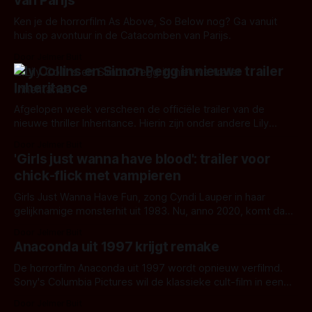
van Parijs
Ken je de horrorfilm As Above, So Below nog? Ga vanuit
huis op avontuur in de Catacomben van Parijs.
Door Jelmer Buit
Lily Collins en Simon Pegg in nieuwe trailer
Inheritance
Afgelopen week verscheen de officiële trailer van de
nieuwe thriller Inheritance. Hierin zijn onder andere Lily
Collins (Rules Don't Apply) en Simon Pegg (Shaun of the
Door Jelmer Buit
Dead) te zien. De film, geregisseerd door Vaughn Stein, zou
'Girls just wanna have blood': trailer voor
gereleased worden op het Tribeca Film Festival. Deze is
chick-flick met vampieren
door het coronavirus
Girls Just Wanna Have Fun, zong Cyndi Lauper in haar
gelijknamige monsterhit uit 1983. Nu, anno 2020, komt daar
een duistere aanpassing op: Girls Just Wanna Have Blood.
Door Jelmer Buit
Een horror-komedie als bloedige en unieke toevoeging aan
Anaconda uit 1997 krijgt remake
het vampier-genre. De verhaallijn draait om de sociaal
geïsoleerde Jessica. Zij wordt
De horrorfilm Anaconda uit 1997 wordt opnieuw verfilmd.
Sony's Columbia Pictures wil de klassieke cult-film in een
nieuw modern jasje hijsen.
Door Jelmer Buit