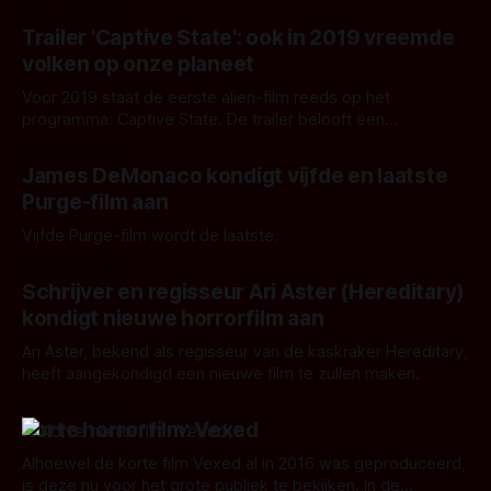
tien vrouwen wordrn vermoord door een psychopaat, die
Door Jelmer Buit
zichzelf 'Clovehitch' noemt.
Trailer 'Captive State': ook in 2019 vreemde
volken op onze planeet
Voor 2019 staat de eerste alien-film reeds op het
programma: Captive State. De trailer belooft een
popcornfilm, doch met een persoonlijke kant.
Door Jelmer Buit
James DeMonaco kondigt vijfde en laatste
Purge-film aan
Vijfde Purge-film wordt de laatste.
Door Jelmer Buit
Schrijver en regisseur Ari Aster (Hereditary)
kondigt nieuwe horrorfilm aan
Ari Aster, bekend als regisseur van de kaskraker Hereditary,
heeft aangekondigd een nieuwe film te zullen maken.
Door Jelmer Buit
Korte horrorfilm: Vexed
Alhoewel de korte film Vexed al in 2016 was geproduceerd,
is deze nu voor het grote publiek te bekijken. In de