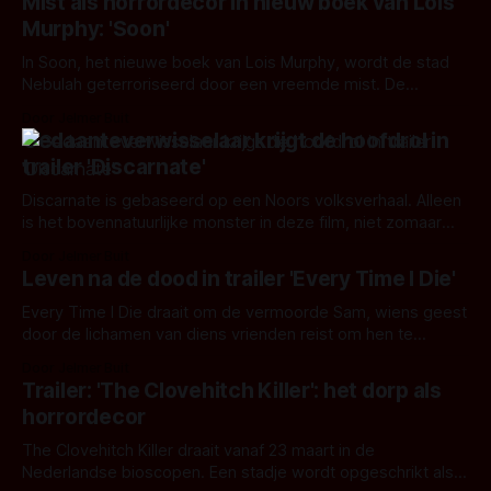
Mist als horrordecor in nieuw boek van Lois
Murphy: 'Soon'
In Soon, het nieuwe boek van Lois Murphy, wordt de stad
Nebulah geterroriseerd door een vreemde mist. De
inwoners leren al snel dat ze na het vallen van de avond
Door Jelmer Buit
binnen moeten blijven.
Gedaanteverwisselaar krijgt de hoofdrol in
trailer 'Discarnate'
Discarnate is gebaseerd op een Noors volksverhaal. Alleen
is het bovennatuurlijke monster in deze film, niet zomaar
een trol of spook. Het is een gedaanteverwisselaar.
Door Jelmer Buit
Leven na de dood in trailer 'Every Time I Die'
Every Time I Die draait om de vermoorde Sam, wiens geest
door de lichamen van diens vrienden reist om hen te
waarschuwen voor zijn moordenaar.
Door Jelmer Buit
Trailer: 'The Clovehitch Killer': het dorp als
horrordecor
The Clovehitch Killer draait vanaf 23 maart in de
Nederlandse bioscopen. Een stadje wordt opgeschrikt als