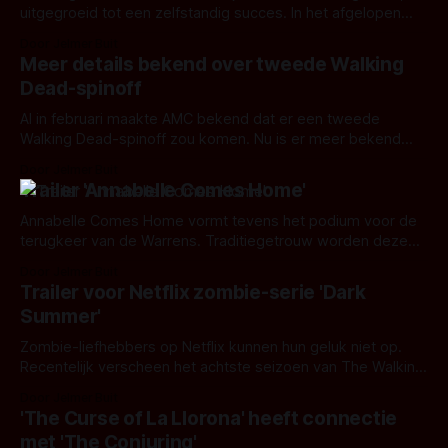
uitgegroeid tot een zelfstandig succes. In het afgelopen
seizoen verschenen zelfs personages uit de moederserie.
Door Jelmer Buit
Meer details bekend over tweede Walking
Dead-spinoff
Al in februari maakte AMC bekend dat er een tweede
Walking Dead-spinoff zou komen. Nu is er meer bekend
over deze serie. Onder andere, dat ze twee vrouwelijke
Door Jelmer Buit
hoofdpersonen zal krijgen.
Trailer 'Annabelle Comes Home'
Annabelle Comes Home vormt tevens het podium voor de
terugkeer van de Warrens. Traditiegetrouw worden deze
wederom gespeeld door Patrick Wilson en Vera Farminga.
Door Jelmer Buit
Trailer voor Netflix zombie-serie 'Dark
Summer'
Zombie-liefhebbers op Netflix kunnen hun geluk niet op.
Recentelijk verscheen het achtste seizoen van The Walking
Dead. En afgelopen week heeft Netflix bekend gemaakt
Door Jelmer Buit
een compleet nieuwe zombie-serie te verwelkomen: Black
'The Curse of La Llorona' heeft connectie
Summer.
met 'The Conjuring'