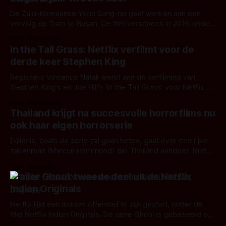
De Zuid-Koreaanse Yeon Sang-ho gaat werken aan een
vervolg op Train to Busan. De film verscheen in 2016 onder
de originele titel Busanhaeng
Door Jelmer Buit
In the Tall Grass: Netflix verfilmt voor de
derde keer Stephen King
Regisseur Vincenco Natali werkt aan de verfilming van
Stephen King's en Joe Hill's 'In the Tall Grass' voor Netflix.
Patrick Wilson, Laysla de Oliviera en Harrison Gilbertson zijn
Door Jelmer Buit
gecast voor een hoofdrol.
Thailand krijgt na succesvolle horrorfilms nu
ook haar eigen horrorserie
Eullenia, zoals de serie zal gaan heten, gaat over een rijke
zakenman (Marcus Hammond) die Thailand aandoet. Niet
zozeer voor zaken, als wel om zijn duistere behoeften te
Door Jelmer Buit
bevredigen.
Trailer Ghoul: tweede deel uit de Netflix
Indian Originals
Netflix lijkt een Indiaas offensief te zijn gestart, onder de
titel Netflix Indian Originals. De serie Ghoul is gebaseerd op
Arabisch folklore en krijgt 3 afleveringen