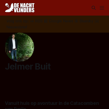
Volg ons op:
📣
RSS
📰
Google News
🦋
Bluesky
✉️
Nieuwsbrief
Jelmer Buit
Vanuit huis op avontuur in de Catacomben