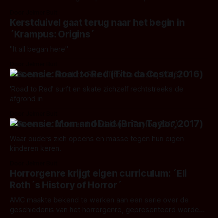
tussentijd heeft de film aardig furore weten te maken. Op
Door Jelmer Buit
de site van producent Glass Cabin Films blinkt een virtuele
Kerstduivel gaat terug naar het begin in
prijzenkast van achttien winsten, tezamen met nog eens 24
´Krampus: Origins´
"It all began here"
Door Jelmer Buit
Recensie: Road to Red (Tito da Costa, 2016)
'Road to Red' surft en skate zichzelf rechtstreeks de
afgrond in
Door Jelmer Buit
Recensie: Mom and Dad (Brian Taylor, 2017)
Waar ouders zich opeens en masse tegen hun eigen
kinderen keren.
Door Jelmer Buit
Horrorgenre krijgt eigen curriculum: ´Eli
Roth´s History of Horror´
AMC maakte bekend te werken aan een serie over de
geschiedenis van het horrorgenre, gepresenteerd worden