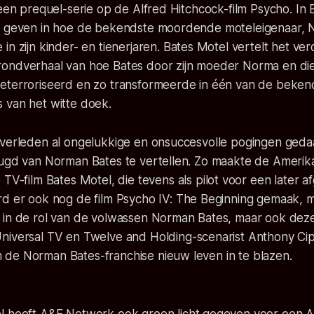
 een prequel-serie op de Alfred Hitchcock-film
Psycho
. In
t geven in hoe de bekendste moordende moteleigenaar, N
in zijn kinder- en tienerjaren.
Bates Motel
vertelt het ve
ondverhaal van hoe Bates door zijn moeder Norma en die
eterroriseerd en zo transformeerde in één van de beke
 van het witte doek.
 verleden al ongelukkige en onsuccesvolle pogingen ged
eugd van Norman Bates te vertellen. Zo maakte de Ameri
e TV-film
Bates Motel
, die tevens als pilot voor een later 
rd er ook nog de film
Psycho IV: The Beginning
gemaak, m
 in de rol van de volwassen Norman Bates, maar ook dez
niversal TV en
Twelve and Holding
-scenarist Anthony Ci
de Norman Bates-franchise nieuw leven in te blazen.