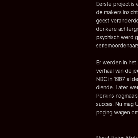
Eerste project is
de makers inzich
geest veranderde 
donkere achtergr
psychisch werd g
seriemoordenaars
Er werden in het
verhaal van de j
NBC in 1987 al d
diende. Later we
Perkins nogmaals
succes. Nu mag U
poging wagen om 