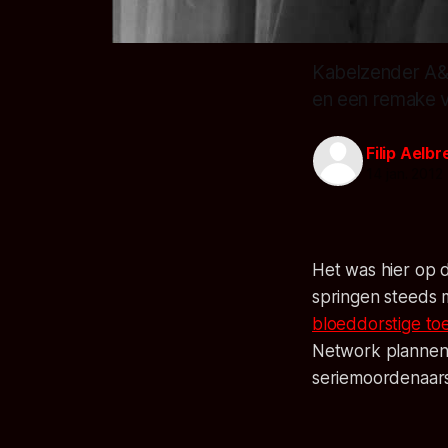
Kabelzender A&E
en een remake 
Filip Aelb
14 jan. 2012
Het was hier op d
springen steeds m
bloeddorstige to
Network plannen 
seriemoordenaars