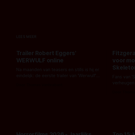
LEES MEER
Trailer Robert Eggers'
Fitzgera
WERWULF online
voor mo
Skeleto
Na maanden van teasers en stills is hij er
eindelijk: de eerste trailer van 'Werwulf'.
Fans van '
De nieuwe film van Robert Eggers toont
verheugen
Door Thomas Vanbrabant
- zoals we van hem kennen - een rauwe
samenwerki
Door Thoma
en kille stijl vol folklore en mythe. Het
Kyle Gallne
topic deze keer is (kon het het al
Binnenkort 
raden?)... de weerwolf. Kijk je mee?
een nieuwe
de opnames 
Horrorfilms 2026 - Jaarlijks
Top 15: