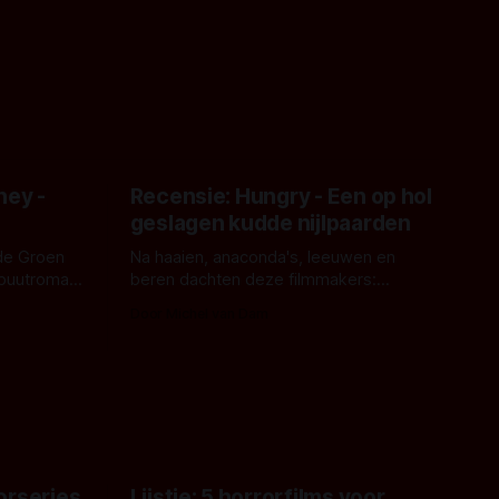
ney -
Recensie: Hungry - Een op hol
geslagen kudde nijlpaarden
de Groen
Na haaien, anaconda's, leeuwen en
ebuutroman.
beren dachten deze filmmakers:
erd en
waarom geen nijlpaarden? Regisseur
Door Michel van Dam
 een
James Nunn doet het gewoon en aan
grond,
ons om te oordelen of dat goed uitpakt
met Hungry of niet.
aars. En dat
ord waar.
orseries
Lijstje: 5 horrorfilms voor