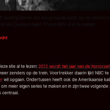
 heeft plannen om een prequel-serie op de Hitchco
van de Deense reeks Those Who Kill te maken
recht
eze site al te lezen:
2012 wordt het jaar van de horrorser
eer zenders op de trein. Voortrekker daarin lijkt NBC te z
er
wil opgaan. Ondertussen heeft ook de Amerikaanse k
om meer eigen series te maken en in zijn twee volgende 
 centraal.