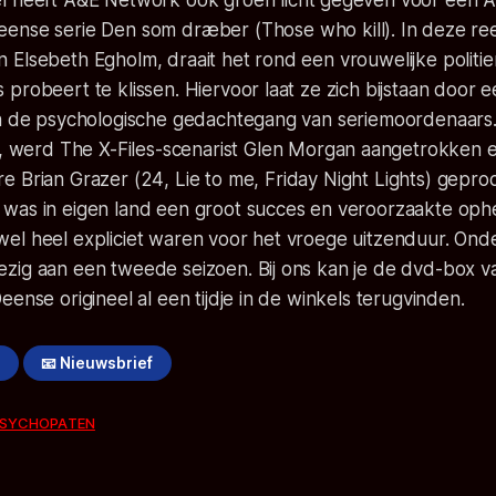
l
heeft A&E Network ook groen licht gegeven voor een 
eense serie
Den som dræber
(
Those who kill
). In deze r
 Elsebeth Egholm, draait het rond een vrouwelijke politi
probeert te klissen. Hiervoor laat ze zich bijstaan door ee
in de psychologische gedachtegang van seriemoordenaars.
, werd
The X-Files
-scenarist Glen Morgan aangetrokken e
e Brian Grazer (
24
,
Lie to me
,
Friday Night Lights
) gepro
was in eigen land een groot succes en veroorzaakte oph
el heel expliciet waren voor het vroege uitzenduur. Onde
zig aan een tweede seizoen. Bij ons kan je de dvd-box v
eense origineel al een tijdje in de winkels terugvinden.
!
📧 Nieuwsbrief
SYCHOPATEN