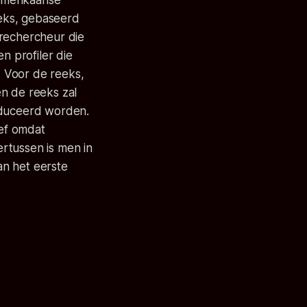
Amerikaanse
eeks, gebaseerd
erechercheur die
n profiler die
 Voor de reeks,
n de reeks zal
duceerd worden.
ef omdat
rtussen is men in
an het eerste