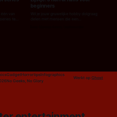
beginners
 één van
Wil je jouw gruwelijke hobby dolgraag
series te
delen met mensen die een
aardappelschilmes al eng vinden?
Door Marloes Keeris, Gerben Prins
 specifiek
Probeer ze eens op te warmen met een
f The
instapmodel horrorfilm.
orror is
n aantal
duistere of
ics
Gadget
Horrortips
Infographics
Werkt op
Ghost
2026
No Geeks, No Glory
ster entertainment