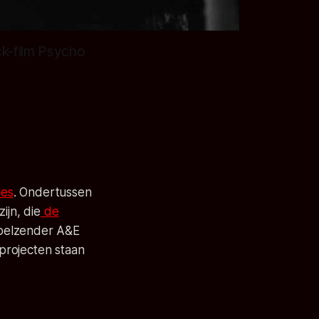
ck-film Psycho
ies
. Ondertussen
ijn, die
de
abelzender A&E
projecten staan