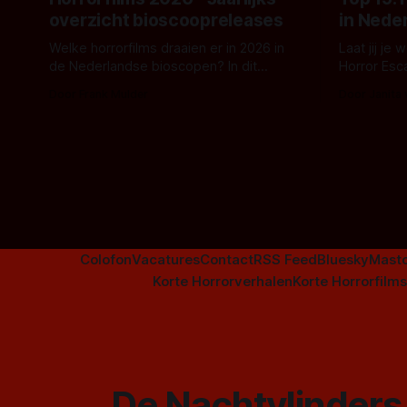
overzicht bioscoopreleases
in Nede
Welke horrorfilms draaien er in 2026 in
Laat jij je
de Nederlandse bioscopen? In dit
Horror Esc
overzicht vind je nu al bijna 50 horror- en
om te spel
Door Frank Mulder
Door Janita
aanverwante films.
Colofon
Vacatures
Contact
RSS Feed
Bluesky
Mast
Korte Horrorverhalen
Korte Horrorfilms
De Nachtvlinders 