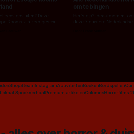
rland
om te bingen
 wel eens opsluiten? Deze
Herfstdip? Ideaal moment om
ape Rooms zijn zeer geschikt
deze 7 duistere Nederlandse 
en voor horrorliefhebbers.
bingen! Bij nederhorror denk je al snel
 van Leeuwen
Door Frank Mulder
aan horrorfilms, waarschijnlijk
aan De Lift, Amsterdamned o
Johnsons. Maar Nederlandse h
niet beperkt tot films. Hier ee
Nederlandse tv-series uit het 
horrorgenre. Als
odon
Shop
Steam
Instagram
Activiteiten
Boeken
Bordspellen
Com
Lokaal Spookverhaal
Premium artikelen
Columns
Horrorfilms 
- alles over horror & dui