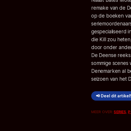
Naast
Bates Mote
remake van de D
op de boeken van
seriemoordenaars 
gespecialiseerd 
die
Kill
zou heten
door onder ander
De Deense reeks 
sommige scenes w
Denemarken al be
seizoen van het D
📢 Deel dit artikel
MEER OVER:
SERIES
,
P