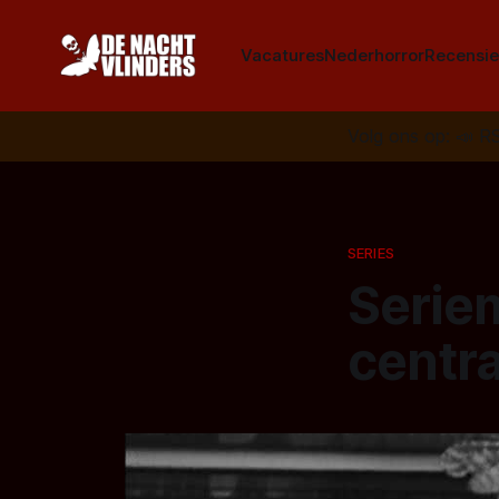
Vacatures
Nederhorror
Recensie
Volg ons op:
📣
R
SERIES
Serie
centr