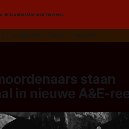
s
Films
Series
Games
Interviews
SS
📰
Google News
🦋
Bluesky
✉️
Nieuwsbrief
moordenaars staan
aal in nieuwe A&E-re