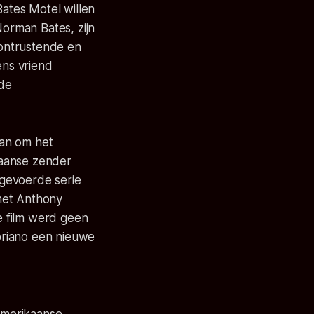
Bates Motel
willen
orman Bates, zijn
rontrustende en
ns vriend
nde
aan om het
kaanse zender
afgevoerde serie
et Anthony
e film werd geen
priano een nieuwe