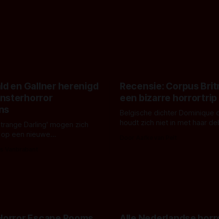
ld en Gallner herenigd
Recensie: Corpus Brit
nsterhorror
een bizarre horrortrip
ns
Belgische dichter Dominique 
houdt zich niet in met haar d
Strange Darling' mogen zich
De cover, een digitaal gerend
 op een nieuwe
Door Aafke van Pelt
bizar muterend lichaam tegen
ng tussen Willa Fitzgerald,
s Vanbrabant
pastelroze- en blauwe achter
r en regisseur J.T. Mollner.
belooft iets kleurrijks maar
zijn ze te zien in 'Skeletons',
onheilspellends, iets ongrijpb
 creature feature waarvoor
maakt De Groen met ieder wo
zijn gestart in Australië.
 Horror Escape Rooms
Alle Nederlandse horr