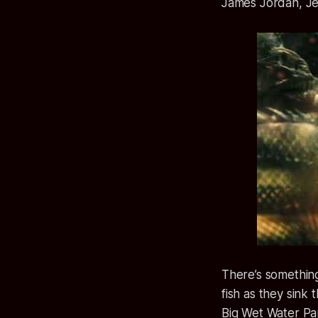
James Jordan, Je
There’s something 
fish as they sink 
Big Wet Water Pa