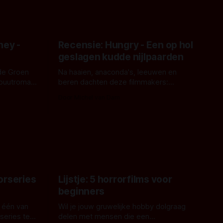
ney -
Recensie: Hungry - Een op hol
geslagen kudde nijlpaarden
de Groen
Na haaien, anaconda's, leeuwen en
ebuutroman.
beren dachten deze filmmakers:
erd en
waarom geen nijlpaarden? Regisseur
Door Michel van Dam
 een
James Nunn doet het gewoon en aan
grond,
ons om te oordelen of dat goed uitpakt
met Hungry of niet.
aars. En dat
ord waar.
orseries
Lijstje: 5 horrorfilms voor
beginners
 één van
Wil je jouw gruwelijke hobby dolgraag
series te
delen met mensen die een