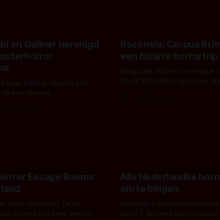
ld en Gallner herenigd
Recensie: Corpus Brit
nsterhorror
een bizarre horrortrip
ns
Belgische dichter Dominique 
houdt zich niet in met haar d
Strange Darling' mogen zich
De cover, een digitaal gerend
 op een nieuwe
Door Aafke van Pelt
bizar muterend lichaam tegen
ng tussen Willa Fitzgerald,
s Vanbrabant
pastelroze- en blauwe achter
r en regisseur J.T. Mollner.
belooft iets kleurrijks maar
zijn ze te zien in 'Skeletons',
onheilspellends, iets ongrijpb
 creature feature waarvoor
maakt De Groen met ieder wo
zijn gestart in Australië.
 Horror Escape Rooms
Alle Nederlandse horr
rland
om te bingen
 wel eens opsluiten? Deze
Herfstdip? Ideaal moment om
ape Rooms zijn zeer geschikt
deze 7 duistere Nederlandse 