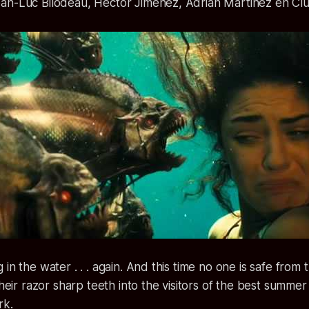
an-Luc Bilodeau, Hector Jimenez, Adrian Martinez en Clu
in the water . . . again. And this time no one is safe from 
their razor sharp teeth into the visitors of the best summer
rk.