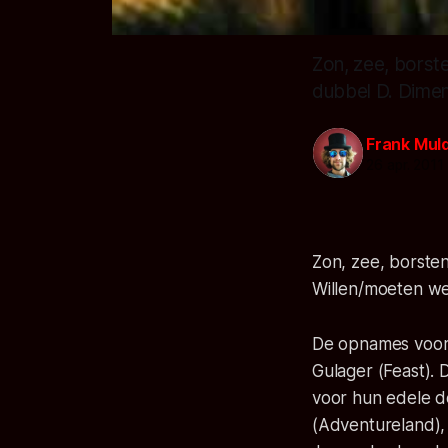
Zon, zee, borste
dubbel D. Dime
Frank Mul
26 apr. 2011
Zon, zee, borsten
Willen/moeten we 
De opnames voo
Gulager (Feast). 
voor hun edele d
(Adventureland),