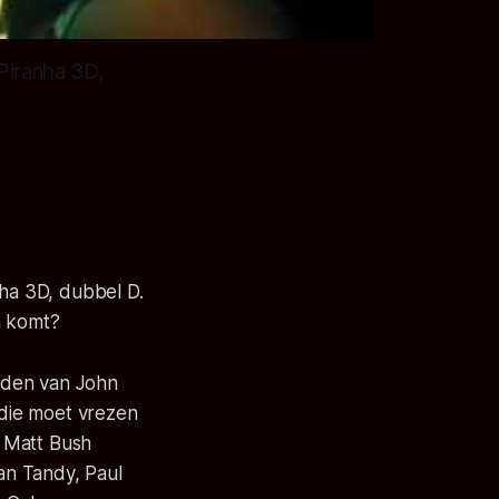
 Piranha 3D,
nha 3D, dubbel D.
n komt?
nden van John
 die moet vrezen
 Matt Bush
an Tandy, Paul