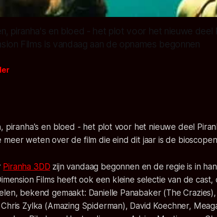
n, piranha's en bloed - het plot voor het nieuwe deel
nsion Films is vandaag aan de opnames begonnen
der
, piranha's en bloed - het plot voor het nieuwe deel Pira
meer weten over de film die eind dit jaar is de bioscope
r
Piranha 3DD
zijn vandaag begonnen en de regie is in ha
Dimension Films heeft ook een kleine selectie van de cast,
elen, bekend gemaakt: Danielle Panabaker (The Crazies),
 Chris Zylka (Amazing Spiderman), David Koechner, Meag