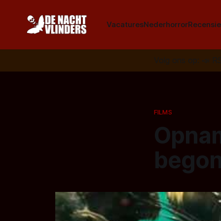
Vacatures
Nederhorror
Recensie
Volg ons op:
📣
R
FILMS
Opnam
begon