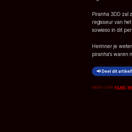
Piranha 3DD zal z
regisseur van het
sowieso in dit per
Herinner je wete
piranha's waren n
📢 Deel dit artikel
MEER OVER:
FILMS
,
M