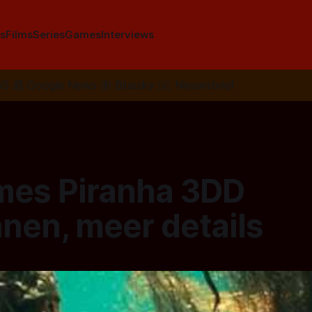
s
Films
Series
Games
Interviews
SS
📰
Google News
🦋
Bluesky
✉️
Nieuwsbrief
es Piranha 3DD
nen, meer details