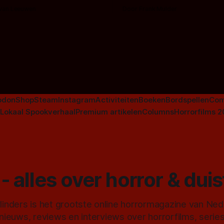
en voor horrorliefhebbers.
bingen! Bij nederhorror denk je al snel
 van Leeuwen
Door Frank Mulder
aan horrorfilms, waarschijnlijk
aan De Lift, Amsterdamned o
Johnsons. Maar Nederlandse h
niet beperkt tot films. Hier ee
Nederlandse tv-series uit het 
horrorgenre. Als
odon
Shop
Steam
Instagram
Activiteiten
Boeken
Bordspellen
Com
Lokaal Spookverhaal
Premium artikelen
Columns
Horrorfilms 
- alles over horror & dui
inders is het grootste online horrormagazine van Ne
 nieuws, reviews en interviews over horrorfilms, serie