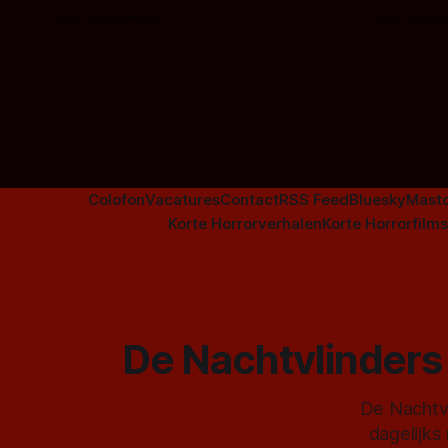
overzicht vind je nu al bijna 50 horror- en
om te spel
Door Frank Mulder
Door Janita
aanverwante films.
Colofon
Vacatures
Contact
RSS Feed
Bluesky
Mast
Korte Horrorverhalen
Korte Horrorfilms
De Nachtvlinders 
De Nachtvl
dagelijks