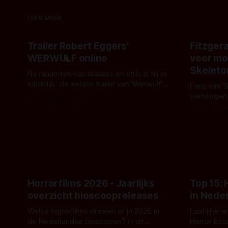
LEES MEER
Trailer Robert Eggers'
Fitzgera
WERWULF online
voor mo
Skeleto
Na maanden van teasers en stills is hij er
eindelijk: de eerste trailer van 'Werwulf'.
Fans van '
De nieuwe film van Robert Eggers toont
verheugen
Door Thomas Vanbrabant
- zoals we van hem kennen - een rauwe
samenwerki
Door Thoma
en kille stijl vol folklore en mythe. Het
Kyle Gallne
topic deze keer is (kon het het al
Binnenkort 
raden?)... de weerwolf. Kijk je mee?
een nieuwe
de opnames 
Horrorfilms 2026 - Jaarlijks
Top 15:
overzicht bioscoopreleases
in Nede
Welke horrorfilms draaien er in 2026 in
Laat jij je
de Nederlandse bioscopen? In dit
Horror Esc