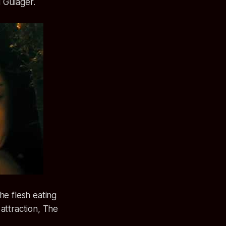
 Gulager.
the flesh eating
 attraction, The