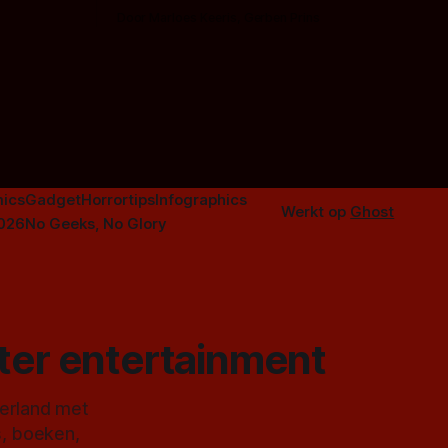
aardappelschilmes al eng vinden?
Door Marloes Keeris, Gerben Prins
 specifiek
Probeer ze eens op te warmen met een
f The
instapmodel horrorfilm.
orror is
n aantal
duistere of
ics
Gadget
Horrortips
Infographics
Werkt op
Ghost
2026
No Geeks, No Glory
ster entertainment
derland met
s, boeken,