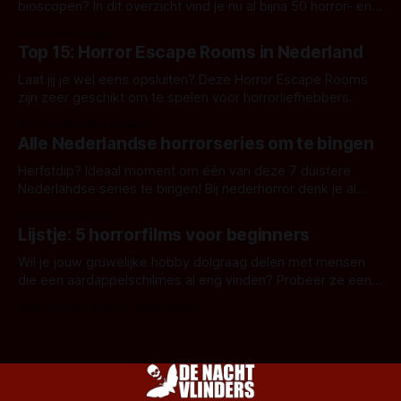
bioscopen? In dit overzicht vind je nu al bijna 50 horror- en
aanverwante films.
Door Frank Mulder
Top 15: Horror Escape Rooms in Nederland
Laat jij je wel eens opsluiten? Deze Horror Escape Rooms
zijn zeer geschikt om te spelen voor horrorliefhebbers.
Door Janita van Leeuwen
Alle Nederlandse horrorseries om te bingen
Herfstdip? Ideaal moment om één van deze 7 duistere
Nederlandse series te bingen! Bij nederhorror denk je al
snel aan horrorfilms, waarschijnlijk specifiek aan De Lift,
Door Frank Mulder
Amsterdamned of The Johnsons. Maar Nederlandse horror
Lijstje: 5 horrorfilms voor beginners
is niet beperkt tot films. Hier een aantal Nederlandse tv-
series uit het duistere of horrorgenre. Als
Wil je jouw gruwelijke hobby dolgraag delen met mensen
die een aardappelschilmes al eng vinden? Probeer ze eens
op te warmen met een instapmodel horrorfilm.
Door Marloes Keeris, Gerben Prins