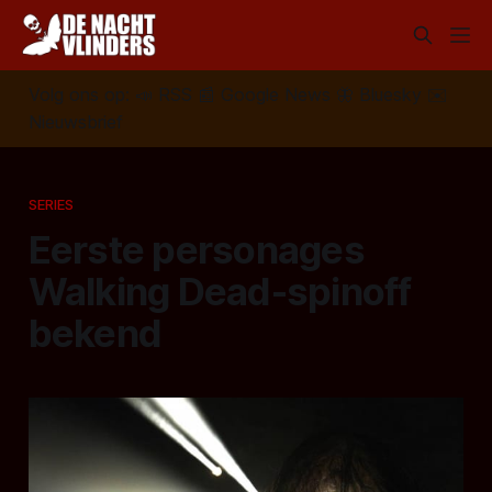
Volg ons op:
📣
RSS
📰
Google News
🦋
Bluesky
✉️
Nieuwsbrief
SERIES
Eerste personages
Walking Dead-spinoff
bekend