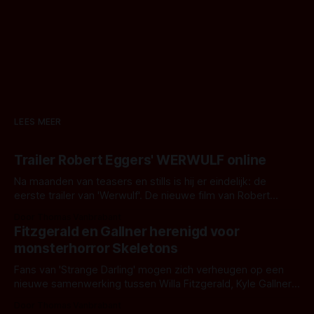
LEES MEER
Trailer Robert Eggers' WERWULF online
Na maanden van teasers en stills is hij er eindelijk: de
eerste trailer van 'Werwulf'. De nieuwe film van Robert
Eggers toont - zoals we van hem kennen - een rauwe en
Door Thomas Vanbrabant
kille stijl vol folklore en mythe. Het topic deze keer is (kon
Fitzgerald en Gallner herenigd voor
het het al raden?)... de weerwolf. Kijk je mee?
monsterhorror Skeletons
Fans van 'Strange Darling' mogen zich verheugen op een
nieuwe samenwerking tussen Willa Fitzgerald, Kyle Gallner
en regisseur J.T. Mollner. Binnenkort zijn ze te zien in
Door Thomas Vanbrabant
'Skeletons', een nieuwe creature feature waarvoor de