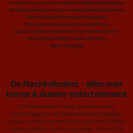
Colofon
Vacatures
Contact
RSS Feed
Bluesky
Mastodon
Shop
Steam
Instagram
Activiteiten
Boeken
Bordspellen
Comics
Gadget
Horrortips
Infographics
Korte Horrorverhalen
Korte Horrorfilms
Lokaal Spookverhaal
Premium artikelen
Columns
Horrorfilms 2026
No Geeks, No Glory
Werkt op
Ghost
De Nachtvlinders - alles over
horror & duister entertainment
De Nachtvlinders is het grootste online
horrormagazine van Nederland met dagelijks
nieuws, reviews en interviews over horrorfilms,
series, boeken, comics en games. Voor echte