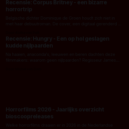
Recensie: Corpus Britney - een bizarre
opnames zijn gestart in Australië.
horrortrip
Belgische dichter Dominique de Groen houdt zich niet in
met haar debuutroman. De cover, een digitaal gerenderd en
bizar muterend lichaam tegen een pastelroze- en blauwe
Door Aafke van Pelt
achtergrond, belooft iets kleurrijks maar onheilspellends,
Recensie: Hungry - Een op hol geslagen
iets ongrijpbaars. En dat maakt De Groen met ieder woord
kudde nijlpaarden
waar.
Na haaien, anaconda's, leeuwen en beren dachten deze
filmmakers: waarom geen nijlpaarden? Regisseur James
Nunn doet het gewoon en aan ons om te oordelen of dat
Door Michel van Dam
goed uitpakt met Hungry of niet.
Horrorfilms 2026 - Jaarlijks overzicht
bioscoopreleases
Welke horrorfilms draaien er in 2026 in de Nederlandse