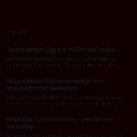
LEES MEER
Trailer Robert Eggers' WERWULF online
Na maanden van teasers en stills is hij er eindelijk: de
eerste trailer van 'Werwulf'. De nieuwe film van Robert
Eggers toont - zoals we van hem kennen - een rauwe en
Door Thomas Vanbrabant
kille stijl vol folklore en mythe. Het topic deze keer is (kon
Fitzgerald en Gallner herenigd voor
het het al raden?)... de weerwolf. Kijk je mee?
monsterhorror Skeletons
Fans van 'Strange Darling' mogen zich verheugen op een
nieuwe samenwerking tussen Willa Fitzgerald, Kyle Gallner
en regisseur J.T. Mollner. Binnenkort zijn ze te zien in
Door Thomas Vanbrabant
'Skeletons', een nieuwe creature feature waarvoor de
Recensie: Corpus Britney - een bizarre
opnames zijn gestart in Australië.
horrortrip
Belgische dichter Dominique de Groen houdt zich niet in