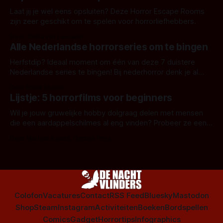
Laat jij je wel eens opsluiten? Deze Horror Escape Rooms
zijn zeer geschikt om te spelen voor horrorliefhebbers.
Door Janita van Leeuwen
Alle Nederlandse horrorseries om te bingen
Herfstdip? Ideaal moment om één van deze 7 duistere
Nederlandse series te bingen! Bij nederhorror denk je al
snel aan horrorfilms, waarschijnlijk specifiek aan De Lift,
Door Frank Mulder
Amsterdamned of The Johnsons. Maar Nederlandse horror
Lijstje: 5 horrorfilms voor beginners
is niet beperkt tot films. Hier een aantal Nederlandse tv-
series uit het duistere of horrorgenre. Als
Wil je jouw gruwelijke hobby dolgraag delen met mensen
die een aardappelschilmes al eng vinden? Probeer ze eens
op te warmen met een instapmodel horrorfilm.
Door Marloes Keeris, Gerben Prins
Colofon
Vacatures
Contact
RSS Feed
Bluesky
Mastodon
Shop
Steam
Instagram
Activiteiten
Boeken
Bordspellen
Comics
Gadget
Horrortips
Infographics