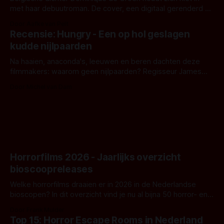
met haar debuutroman. De cover, een digitaal gerenderd en
bizar muterend lichaam tegen een pastelroze- en blauwe
Door Aafke van Pelt
achtergrond, belooft iets kleurrijks maar onheilspellends,
Recensie: Hungry - Een op hol geslagen
iets ongrijpbaars. En dat maakt De Groen met ieder woord
kudde nijlpaarden
waar.
Na haaien, anaconda's, leeuwen en beren dachten deze
filmmakers: waarom geen nijlpaarden? Regisseur James
Nunn doet het gewoon en aan ons om te oordelen of dat
Door Michel van Dam
goed uitpakt met Hungry of niet.
Horrorfilms 2026 - Jaarlijks overzicht
bioscoopreleases
Welke horrorfilms draaien er in 2026 in de Nederlandse
bioscopen? In dit overzicht vind je nu al bijna 50 horror- en
aanverwante films.
Door Frank Mulder
Top 15: Horror Escape Rooms in Nederland