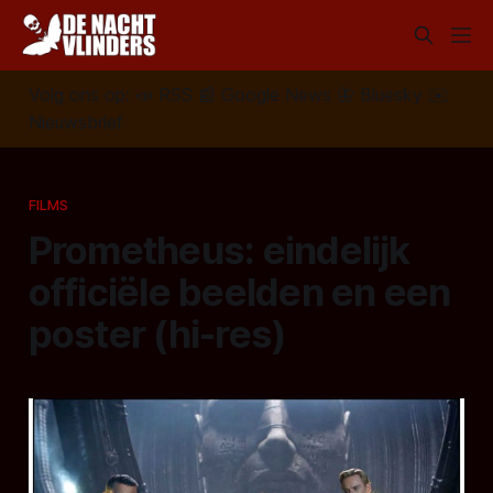
Volg ons op:
📣
RSS
📰
Google News
🦋
Bluesky
✉️
Nieuwsbrief
FILMS
Prometheus: eindelijk
officiële beelden en een
poster (hi-res)