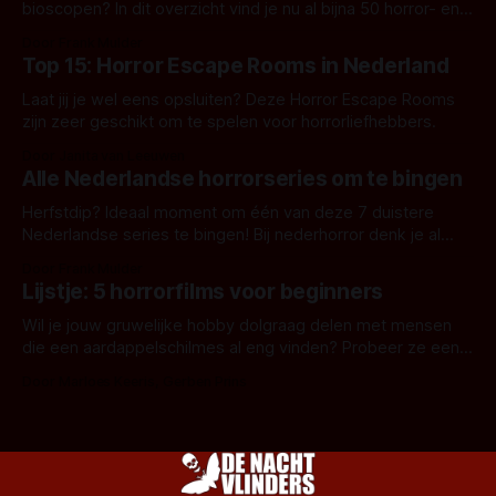
bioscopen? In dit overzicht vind je nu al bijna 50 horror- en
aanverwante films.
Door Frank Mulder
Top 15: Horror Escape Rooms in Nederland
Laat jij je wel eens opsluiten? Deze Horror Escape Rooms
zijn zeer geschikt om te spelen voor horrorliefhebbers.
Door Janita van Leeuwen
Alle Nederlandse horrorseries om te bingen
Herfstdip? Ideaal moment om één van deze 7 duistere
Nederlandse series te bingen! Bij nederhorror denk je al
snel aan horrorfilms, waarschijnlijk specifiek aan De Lift,
Door Frank Mulder
Amsterdamned of The Johnsons. Maar Nederlandse horror
Lijstje: 5 horrorfilms voor beginners
is niet beperkt tot films. Hier een aantal Nederlandse tv-
series uit het duistere of horrorgenre. Als
Wil je jouw gruwelijke hobby dolgraag delen met mensen
die een aardappelschilmes al eng vinden? Probeer ze eens
op te warmen met een instapmodel horrorfilm.
Door Marloes Keeris, Gerben Prins