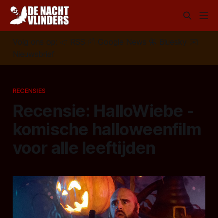
Volg ons op:
📣
RSS
📰
Google News
🦋
Bluesky
✉️
Nieuwsbrief
RECENSIES
Recensie: HalloWiebe -
komische halloweenfilm
voor alle leeftijden