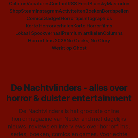
Colofon
Vacatures
Contact
RSS Feed
Bluesky
Mastodon
Shop
Steam
Instagram
Activiteiten
Boeken
Bordspellen
Comics
Gadget
Horrortips
Infographics
Korte Horrorverhalen
Korte Horrorfilms
Lokaal Spookverhaal
Premium artikelen
Columns
Horrorfilms 2026
No Geeks, No Glory
Werkt op
Ghost
De Nachtvlinders - alles over
horror & duister entertainment
De Nachtvlinders is het grootste online
horrormagazine van Nederland met dagelijks
nieuws, reviews en interviews over horrorfilms,
series, boeken, comics en games. Voor echte