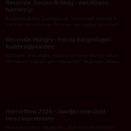
Recensie: Corpus Britney - een bizarre
opnames zijn gestart in Australië.
horrortrip
Belgische dichter Dominique de Groen houdt zich niet in
met haar debuutroman. De cover, een digitaal gerenderd en
bizar muterend lichaam tegen een pastelroze- en blauwe
Door Aafke van Pelt
achtergrond, belooft iets kleurrijks maar onheilspellends,
Recensie: Hungry - Een op hol geslagen
iets ongrijpbaars. En dat maakt De Groen met ieder woord
kudde nijlpaarden
waar.
Na haaien, anaconda's, leeuwen en beren dachten deze
filmmakers: waarom geen nijlpaarden? Regisseur James
Nunn doet het gewoon en aan ons om te oordelen of dat
Door Michel van Dam
goed uitpakt met Hungry of niet.
Horrorfilms 2026 - Jaarlijks overzicht
bioscoopreleases
Welke horrorfilms draaien er in 2026 in de Nederlandse