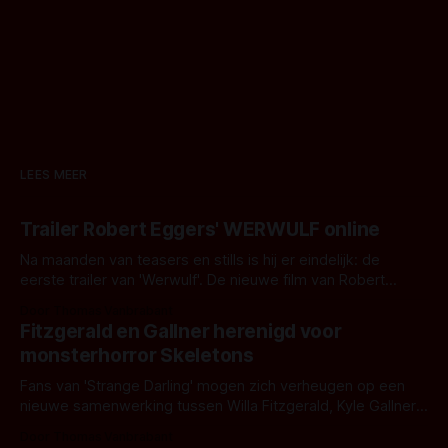
LEES MEER
Trailer Robert Eggers' WERWULF online
Na maanden van teasers en stills is hij er eindelijk: de
eerste trailer van 'Werwulf'. De nieuwe film van Robert
Eggers toont - zoals we van hem kennen - een rauwe en
Door Thomas Vanbrabant
kille stijl vol folklore en mythe. Het topic deze keer is (kon
Fitzgerald en Gallner herenigd voor
het het al raden?)... de weerwolf. Kijk je mee?
monsterhorror Skeletons
Fans van 'Strange Darling' mogen zich verheugen op een
nieuwe samenwerking tussen Willa Fitzgerald, Kyle Gallner
en regisseur J.T. Mollner. Binnenkort zijn ze te zien in
Door Thomas Vanbrabant
'Skeletons', een nieuwe creature feature waarvoor de