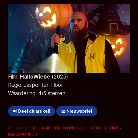
Film:
HalloWiebe
(
2025
)
Regie:
Jasper ten Hoor
Waardering:
4
/5 sterren
📢 Deel dit artikel!
📧 Nieuwsbrief
MEER OVER:
RECENSIES
,
HALLOWEEN (31 OKTOBER)
,
FILMS
,
NEDERHORROR