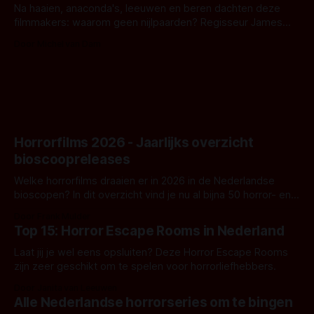
Na haaien, anaconda's, leeuwen en beren dachten deze
filmmakers: waarom geen nijlpaarden? Regisseur James
Nunn doet het gewoon en aan ons om te oordelen of dat
Door Michel van Dam
goed uitpakt met Hungry of niet.
Horrorfilms 2026 - Jaarlijks overzicht
bioscoopreleases
Welke horrorfilms draaien er in 2026 in de Nederlandse
bioscopen? In dit overzicht vind je nu al bijna 50 horror- en
aanverwante films.
Door Frank Mulder
Top 15: Horror Escape Rooms in Nederland
Laat jij je wel eens opsluiten? Deze Horror Escape Rooms
zijn zeer geschikt om te spelen voor horrorliefhebbers.
Door Janita van Leeuwen
Alle Nederlandse horrorseries om te bingen