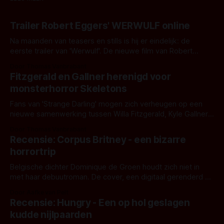
Trailer Robert Eggers' WERWULF online
Na maanden van teasers en stills is hij er eindelijk: de
eerste trailer van 'Werwulf'. De nieuwe film van Robert
Eggers toont - zoals we van hem kennen - een rauwe en
Door Thomas Vanbrabant
kille stijl vol folklore en mythe. Het topic deze keer is (kon
Fitzgerald en Gallner herenigd voor
het het al raden?)... de weerwolf. Kijk je mee?
monsterhorror Skeletons
Fans van 'Strange Darling' mogen zich verheugen op een
nieuwe samenwerking tussen Willa Fitzgerald, Kyle Gallner
en regisseur J.T. Mollner. Binnenkort zijn ze te zien in
Door Thomas Vanbrabant
'Skeletons', een nieuwe creature feature waarvoor de
Recensie: Corpus Britney - een bizarre
opnames zijn gestart in Australië.
horrortrip
Belgische dichter Dominique de Groen houdt zich niet in
met haar debuutroman. De cover, een digitaal gerenderd en
bizar muterend lichaam tegen een pastelroze- en blauwe
Door Aafke van Pelt
achtergrond, belooft iets kleurrijks maar onheilspellends,
Recensie: Hungry - Een op hol geslagen
iets ongrijpbaars. En dat maakt De Groen met ieder woord
kudde nijlpaarden
waar.