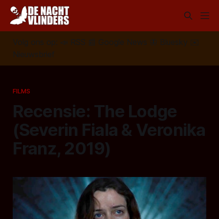
Volg ons op:
📣
RSS
📰
Google News
🦋
Bluesky
✉️
Nieuwsbrief
FILMS
Recensie: The Lodge
(Severin Fiala & Veronika
Franz, 2019)