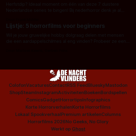
Herfstdip? Ideaal moment om één van deze 7 duistere
Nederlandse series te bingen! Bij nederhorror denk je al
snel aan horrorfilms, waarschijnlijk specifiek aan De Lift,
Door Frank Mulder
Amsterdamned of The Johnsons. Maar Nederlandse horror
Lijstje: 5 horrorfilms voor beginners
is niet beperkt tot films. Hier een aantal Nederlandse tv-
series uit het duistere of horrorgenre. Als
Wil je jouw gruwelijke hobby dolgraag delen met mensen
die een aardappelschilmes al eng vinden? Probeer ze eens
op te warmen met een instapmodel horrorfilm.
Door Marloes Keeris, Gerben Prins
Colofon
Vacatures
Contact
RSS Feed
Bluesky
Mastodon
Shop
Steam
Instagram
Activiteiten
Boeken
Bordspellen
Comics
Gadget
Horrortips
Infographics
Korte Horrorverhalen
Korte Horrorfilms
Lokaal Spookverhaal
Premium artikelen
Columns
Horrorfilms 2026
No Geeks, No Glory
Werkt op
Ghost