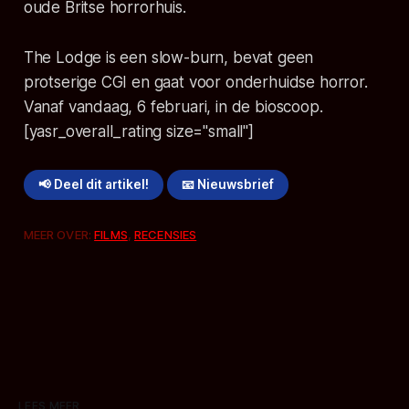
oude Britse horrorhuis.
The Lodge is een slow-burn, bevat geen
protserige CGI en gaat voor onderhuidse horror.
Vanaf vandaag, 6 februari, in de bioscoop.
[yasr_overall_rating size="small"]
📢 Deel dit artikel!
📧 Nieuwsbrief
MEER OVER:
FILMS
,
RECENSIES
LEES MEER