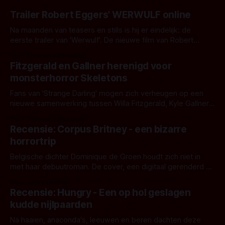
Trailer Robert Eggers' WERWULF online
Na maanden van teasers en stills is hij er eindelijk: de
eerste trailer van 'Werwulf'. De nieuwe film van Robert
Eggers toont - zoals we van hem kennen - een rauwe en
Door Thomas Vanbrabant
kille stijl vol folklore en mythe. Het topic deze keer is (kon
Fitzgerald en Gallner herenigd voor
het het al raden?)... de weerwolf. Kijk je mee?
monsterhorror Skeletons
Fans van 'Strange Darling' mogen zich verheugen op een
nieuwe samenwerking tussen Willa Fitzgerald, Kyle Gallner
en regisseur J.T. Mollner. Binnenkort zijn ze te zien in
Door Thomas Vanbrabant
'Skeletons', een nieuwe creature feature waarvoor de
Recensie: Corpus Britney - een bizarre
opnames zijn gestart in Australië.
horrortrip
Belgische dichter Dominique de Groen houdt zich niet in
met haar debuutroman. De cover, een digitaal gerenderd en
bizar muterend lichaam tegen een pastelroze- en blauwe
Door Aafke van Pelt
achtergrond, belooft iets kleurrijks maar onheilspellends,
Recensie: Hungry - Een op hol geslagen
iets ongrijpbaars. En dat maakt De Groen met ieder woord
kudde nijlpaarden
waar.
Na haaien, anaconda's, leeuwen en beren dachten deze