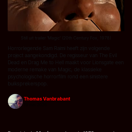
Still uit trailer 'Magic' (20th Century Fox, 1978)
Horrorlegende Sam Raimi heeft zijn volgende
project aangekondigd. De regisseur van The Evil
Dead en Drag Me to Hell maakt voor Lionsgate een
moderne remake van Magic, de klassieke
psychologische horrorfilm rond een sinistere
buiksprekerspop.
Thomas Vanbrabant
19 mei 2026