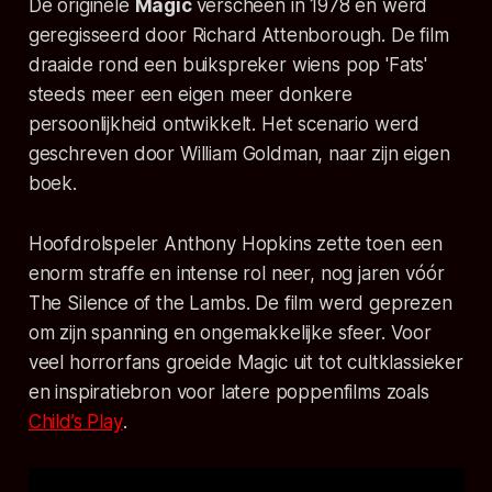
De originele
Magic
verscheen in 1978 en werd
geregisseerd door Richard Attenborough. De film
draaide rond een buikspreker wiens pop 'Fats'
steeds meer een eigen meer donkere
persoonlijkheid ontwikkelt. Het scenario werd
geschreven door William Goldman, naar zijn eigen
boek.
Hoofdrolspeler Anthony Hopkins zette toen een
enorm straffe en intense rol neer, nog jaren vóór
The Silence of the Lambs
. De film werd geprezen
om zijn spanning en ongemakkelijke sfeer. Voor
veel horrorfans groeide
Magic
uit tot cultklassieker
en inspiratiebron voor latere poppenfilms zoals
Child’s Play
.