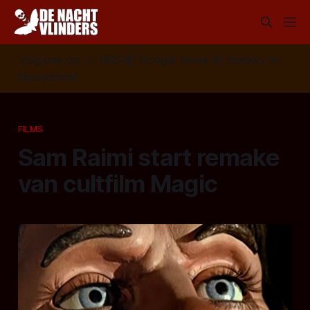
Volg ons op:
📣
RSS
📰
Google News
🦋
Bluesky
✉️
Nieuwsbrief
FILMS
Sam Raimi start remake
van cultfilm Magic