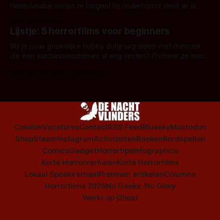
Nederlandse series te bingen! Bij nederhorror denk je al
snel aan horrorfilms, waarschijnlijk specifiek aan De Lift,
Door Frank Mulder
Amsterdamned of The Johnsons. Maar Nederlandse horror
Lijstje: 5 horrorfilms voor beginners
is niet beperkt tot films. Hier een aantal Nederlandse tv-
series uit het duistere of horrorgenre. Als
Wil je jouw gruwelijke hobby dolgraag delen met mensen
die een aardappelschilmes al eng vinden? Probeer ze eens
op te warmen met een instapmodel horrorfilm.
Door Marloes Keeris, Gerben Prins
Colofon
Vacatures
Contact
RSS Feed
Bluesky
Mastodon
Shop
Steam
Instagram
Activiteiten
Boeken
Bordspellen
Comics
Gadget
Horrortips
Infographics
Korte Horrorverhalen
Korte Horrorfilms
Lokaal Spookverhaal
Premium artikelen
Columns
Horrorfilms 2026
No Geeks, No Glory
Werkt op
Ghost