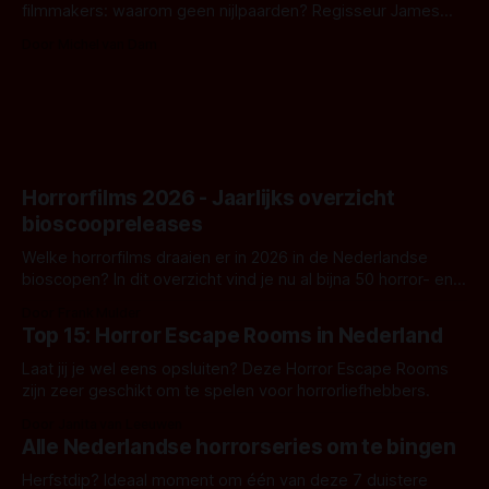
filmmakers: waarom geen nijlpaarden? Regisseur James
Nunn doet het gewoon en aan ons om te oordelen of dat
Door Michel van Dam
goed uitpakt met Hungry of niet.
Horrorfilms 2026 - Jaarlijks overzicht
bioscoopreleases
Welke horrorfilms draaien er in 2026 in de Nederlandse
bioscopen? In dit overzicht vind je nu al bijna 50 horror- en
aanverwante films.
Door Frank Mulder
Top 15: Horror Escape Rooms in Nederland
Laat jij je wel eens opsluiten? Deze Horror Escape Rooms
zijn zeer geschikt om te spelen voor horrorliefhebbers.
Door Janita van Leeuwen
Alle Nederlandse horrorseries om te bingen
Herfstdip? Ideaal moment om één van deze 7 duistere