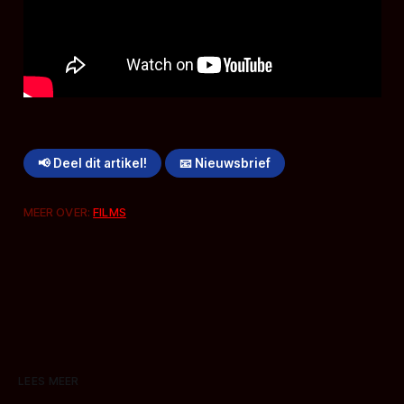
📢 Deel dit artikel!
📧 Nieuwsbrief
MEER OVER:
FILMS
LEES MEER