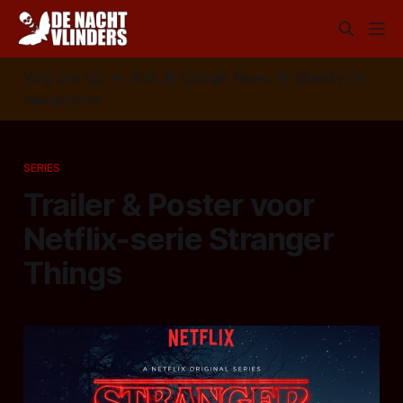
Volg ons op:
📣
RSS
📰
Google News
🦋
Bluesky
✉️
Nieuwsbrief
SERIES
Trailer & Poster voor
Netflix-serie Stranger
Things