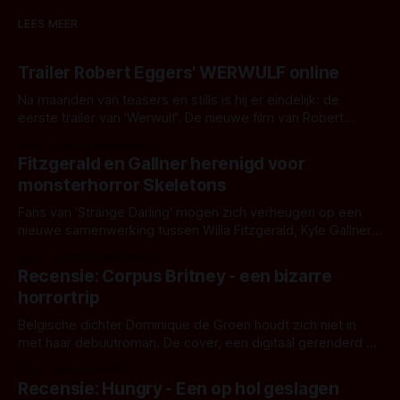
LEES MEER
Trailer Robert Eggers' WERWULF online
Na maanden van teasers en stills is hij er eindelijk: de
eerste trailer van 'Werwulf'. De nieuwe film van Robert
Eggers toont - zoals we van hem kennen - een rauwe en
Door Thomas Vanbrabant
kille stijl vol folklore en mythe. Het topic deze keer is (kon
Fitzgerald en Gallner herenigd voor
het het al raden?)... de weerwolf. Kijk je mee?
monsterhorror Skeletons
Fans van 'Strange Darling' mogen zich verheugen op een
nieuwe samenwerking tussen Willa Fitzgerald, Kyle Gallner
en regisseur J.T. Mollner. Binnenkort zijn ze te zien in
Door Thomas Vanbrabant
'Skeletons', een nieuwe creature feature waarvoor de
Recensie: Corpus Britney - een bizarre
opnames zijn gestart in Australië.
horrortrip
Belgische dichter Dominique de Groen houdt zich niet in
met haar debuutroman. De cover, een digitaal gerenderd en
bizar muterend lichaam tegen een pastelroze- en blauwe
Door Aafke van Pelt
achtergrond, belooft iets kleurrijks maar onheilspellends,
Recensie: Hungry - Een op hol geslagen
iets ongrijpbaars. En dat maakt De Groen met ieder woord