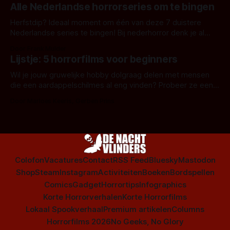
Alle Nederlandse horrorseries om te bingen
Herfstdip? Ideaal moment om één van deze 7 duistere
Nederlandse series te bingen! Bij nederhorror denk je al
snel aan horrorfilms, waarschijnlijk specifiek aan De Lift,
Door Frank Mulder
Amsterdamned of The Johnsons. Maar Nederlandse horror
Lijstje: 5 horrorfilms voor beginners
is niet beperkt tot films. Hier een aantal Nederlandse tv-
series uit het duistere of horrorgenre. Als
Wil je jouw gruwelijke hobby dolgraag delen met mensen
die een aardappelschilmes al eng vinden? Probeer ze eens
op te warmen met een instapmodel horrorfilm.
Door Marloes Keeris, Gerben Prins
Colofon
Vacatures
Contact
RSS Feed
Bluesky
Mastodon
Shop
Steam
Instagram
Activiteiten
Boeken
Bordspellen
Comics
Gadget
Horrortips
Infographics
Korte Horrorverhalen
Korte Horrorfilms
Lokaal Spookverhaal
Premium artikelen
Columns
Horrorfilms 2026
No Geeks, No Glory