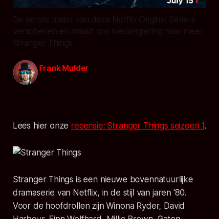
De eerste trailer van deze Netflix Original Serie is
verschenen en maakt ons nieuwsgiering naar meer
Stranger Things
Frank Mulder
09 jun. 2016
Lees hier onze
recensie: Stranger Things seizoen 1
.
Stranger Things is een nieuwe bovennatuurlijke
dramaserie van Netflix, in de stijl van jaren '80.
Voor de hoofdrollen zijn Winona Ryder, David
Harbour, Finn Wolfhard, Millie Brown, Gaten