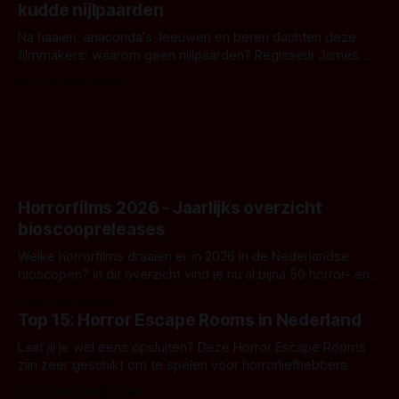
kudde nijlpaarden
waar.
Na haaien, anaconda's, leeuwen en beren dachten deze
filmmakers: waarom geen nijlpaarden? Regisseur James
Nunn doet het gewoon en aan ons om te oordelen of dat
Door Michel van Dam
goed uitpakt met Hungry of niet.
Horrorfilms 2026 - Jaarlijks overzicht
bioscoopreleases
Welke horrorfilms draaien er in 2026 in de Nederlandse
bioscopen? In dit overzicht vind je nu al bijna 50 horror- en
aanverwante films.
Door Frank Mulder
Top 15: Horror Escape Rooms in Nederland
Laat jij je wel eens opsluiten? Deze Horror Escape Rooms
zijn zeer geschikt om te spelen voor horrorliefhebbers.
Door Janita van Leeuwen