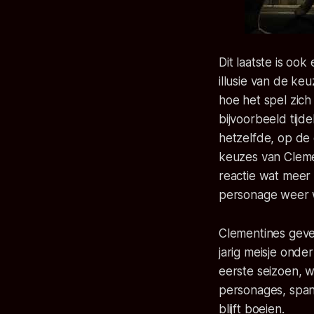
Dit laatste is oo
illusie van de ke
hoe het spel zich
bijvoorbeeld tijde
hetzelfde, op de 
keuzes van Cleme
reactie wat meer 
personage weer w
Clementines geve
jarig meisje ond
eerste seizoen, w
personages, span
blijft boeien.