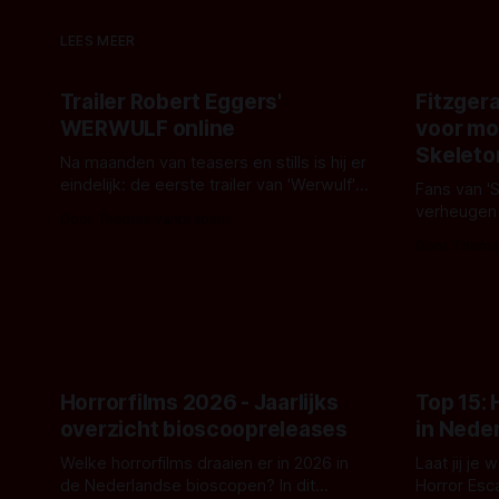
LEES MEER
Trailer Robert Eggers'
Fitzgera
WERWULF online
voor mo
Skeleto
Na maanden van teasers en stills is hij er
eindelijk: de eerste trailer van 'Werwulf'.
Fans van '
De nieuwe film van Robert Eggers toont
verheugen
Door Thomas Vanbrabant
- zoals we van hem kennen - een rauwe
samenwerki
Door Thoma
en kille stijl vol folklore en mythe. Het
Kyle Gallne
topic deze keer is (kon het het al
Binnenkort 
raden?)... de weerwolf. Kijk je mee?
een nieuwe
de opnames 
Horrorfilms 2026 - Jaarlijks
Top 15:
overzicht bioscoopreleases
in Nede
Welke horrorfilms draaien er in 2026 in
Laat jij je
de Nederlandse bioscopen? In dit
Horror Esc