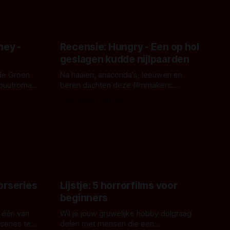
ney -
Recensie: Hungry - Een op hol
geslagen kudde nijlpaarden
de Groen
Na haaien, anaconda's, leeuwen en
ebuutroman.
beren dachten deze filmmakers:
erd en
waarom geen nijlpaarden? Regisseur
Door Michel van Dam
 een
James Nunn doet het gewoon en aan
grond,
ons om te oordelen of dat goed uitpakt
met Hungry of niet.
aars. En dat
ord waar.
orseries
Lijstje: 5 horrorfilms voor
beginners
 één van
Wil je jouw gruwelijke hobby dolgraag
series te
delen met mensen die een