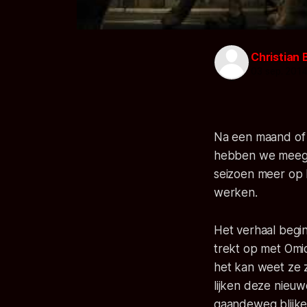
Christian 
03 sep. 201
Na een maand of a
hebben we meegel
seizoen meer op 
werken.
Het verhaal begi
trekt op met Omid
het kan weet ze z
lijken deze nieuw
gaandeweg blijke