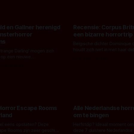
ld en Gallner herenigd
Recensie: Corpus Brit
nsterhorror
een bizarre horrortrip
ns
Belgische dichter Dominique 
houdt zich niet in met haar d
Strange Darling' mogen zich
De cover, een digitaal gerend
 op een nieuwe
Door Aafke van Pelt
bizar muterend lichaam tegen
ng tussen Willa Fitzgerald,
s Vanbrabant
pastelroze- en blauwe achter
r en regisseur J.T. Mollner.
belooft iets kleurrijks maar
zijn ze te zien in 'Skeletons',
onheilspellends, iets ongrijpb
 creature feature waarvoor
maakt De Groen met ieder wo
zijn gestart in Australië.
 Horror Escape Rooms
Alle Nederlandse horr
rland
om te bingen
 wel eens opsluiten? Deze
Herfstdip? Ideaal moment om
ape Rooms zijn zeer geschikt
deze 7 duistere Nederlandse 