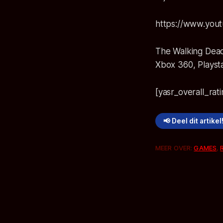
https://www.you
The Walking Dead
Xbox 360, Playst
[yasr_overall_rat
📢 Deel dit artikel
MEER OVER:
GAMES
,