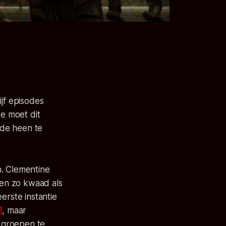
ijf episodes
e moet dit
nde heen te
n. Clementine
 en zo kwaad als
erste instantie
1
, maar
 groepen te