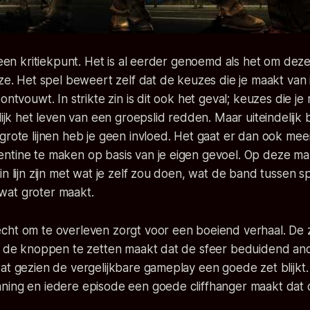
k een kritiekpunt. Het is al eerder genoemd als het om dez
uze. Het spel beweert zelf dat de keuzes die je maakt van 
 ontvouwt. In strikte zin is dit ook het geval; keuzes die 
lijk het leven van een groepslid redden. Maar uiteindelijk bl
grote lijnen heb je geen invloed. Het gaat er dan ook me
ntine te maken op basis van je eigen gevoel. Op deze man
in lijn zijn met wat je zelf zou doen, wat de band tussen s
at groter maakt.
cht om te overleven zorgt voor een boeiend verhaal. De 
er de knoppen te zetten maakt dat de sfeer beduidend and
at gezien de vergelijkbare gameplay een goede zet blijkt.
ning en iedere episode een goede cliffhanger maakt dat o