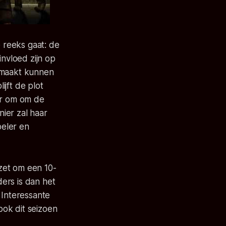
e reeks gaat: de
invloed zijn op
je maakt kunnen
ijft de plot
er om om de
ier zal haar
peler en
zet om een 10-
ers is dan het
 Interessante
ok dit seizoen