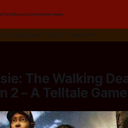
s
Films
Series
Games
Interviews
SS
📰
Google News
🦋
Bluesky
✉️
Nieuwsbrief
sie: The Walking De
 2 – A Telltale Game