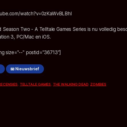
tube.com/watch?v=0zKaWvBLBhI
 Season Two - A Telltale Games Series is nu volledig bes
ation 3, PC/Mac en iOS.
ing size="--" postid="36713"]
!
📧 Nieuwsbrief
RECENSIES
,
TELLTALE GAMES
,
THE WALKING DEAD
,
ZOMBIES