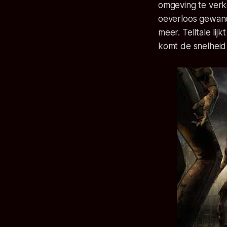
omgeving te verke
oeverloos gewand
meer. Telltale lij
komt de snelheid