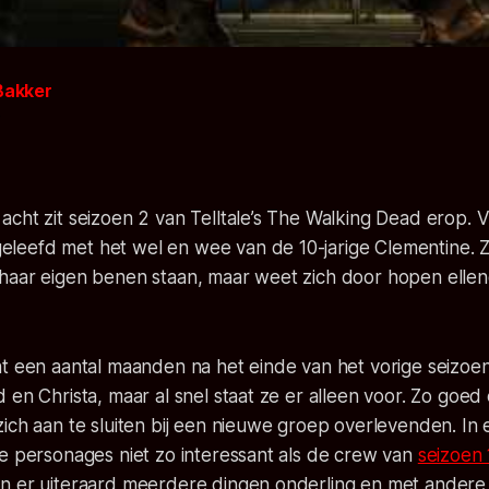
Bakker
4
cht zit seizoen 2 van Telltale’s The Walking Dead erop. V
eefd met het wel en wee van de 10-jarige Clementine. Z
haar eigen benen staan, maar weet zich door hopen elle
nt een aantal maanden na het einde van het vorige seizoe
 en Christa, maar al snel staat ze er alleen voor. Zo goed
ich aan te sluiten bij een nieuwe groep overlevenden. In e
e personages niet zo interessant als de crew van
seizoen 
n er uiteraard meerdere dingen onderling en met andere