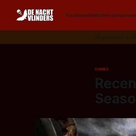
Vacatures
Nederhorror
Recensie
Volg ons op:
📣
R
GAMES
Recen
Season