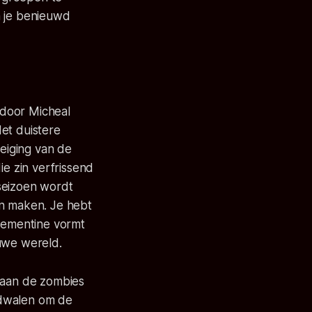
n je benieuwd
 door Micheal
et duistere
eiging van de
ie zin verfrissend
seizoen wordt
en maken. Je hebt
Clementine vormt
auwe wereld.
m aan de zombies
ddwalen om de