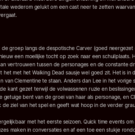
elltale wederom gelukt om een cast neer te zetten waarva
ergaat.
t de groep langs de despotische Carver (goed neergezet
euw een moeilijke tocht op zoek naar een schuilplaats. H
aan vertrouwen tussen de personages en de constante dr
 het met het Walking Dead sausje wel goed zit. Het is in d
n van Clementine te staan. Anders dan Lee in het vorige 
de kant gezet terwijl de volwassenen ruzie en beslissing
je getuige bent van de groei van haar als personage, en 
k de ziel van het spel en geeft wat hoop in de verder gr
ergelijkbaar met het eerste seizoen. Quick time events o
zes maken in conversaties en af een toe een stukje ron