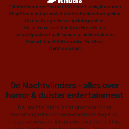
Colofon
Vacatures
Contact
RSS Feed
Bluesky
Mastodon
Shop
Steam
Instagram
Activiteiten
Boeken
Bordspellen
Comics
Gadget
Horrortips
Infographics
Korte Horrorverhalen
Korte Horrorfilms
Lokaal Spookverhaal
Premium artikelen
Columns
Horrorfilms 2026
No Geeks, No Glory
Werkt op
Ghost
De Nachtvlinders - alles over
horror & duister entertainment
De Nachtvlinders is het grootste online
horrormagazine van Nederland met dagelijks
nieuws, reviews en interviews over horrorfilms,
series, boeken, comics en games. Voor echte