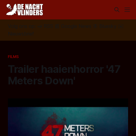
Volg ons op:
📣
RSS
📰
Google News
🦋
Bluesky
✉️
Nieuwsbrief
FILMS
Trailer haaienhorror '47
Meters Down'