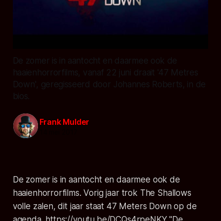
De zomer is in aantocht en daarmee ook de
haaienhorrorfilms, vanaf 22 juni draait '47 Metres
Down', geregisseerd door Johannes Roberts, in de
bios.
Frank Mulder
14 mei 2017
De zomer is in aantocht en daarmee ook de
haaienhorrorfilms. Vorig jaar trok The Shallows
volle zalen, dit jaar staat
47 Meters Down
op de
agenda. https://youtu.be/DCQs4rpeNKY "De