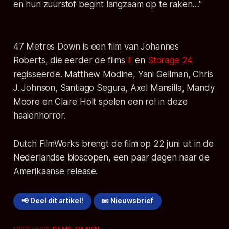
en hun zuurstof begint langzaam op te raken…"
47 Metres Down is een film van Johannes
Roberts, die eerder de films
F
en
Storage 24
regisseerde. Matthew Modine, Yani Gellman, Chris
J. Johnson, Santiago Segura, Axel Mansilla, Mandy
Moore en Claire Holt spelen een rol in deze
haaienhorror.
Dutch FilmWorks brengt de film op 22 juni uit in de
Nederlandse bioscopen, een paar dagen naar de
Amerikaanse release.
📢 Deel dit artikel!
📧 Nieuwsbrief
MEER OVER:
FILMS
,
HAAIEN