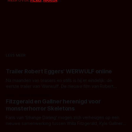
LEES MEER
Trailer Robert Eggers' WERWULF online
Na maanden van teasers en stills is hij er eindelijk: de
eerste trailer van 'Werwulf'. De nieuwe film van Robert
Eggers toont - zoals we van hem kennen - een rauwe en
Door Thomas Vanbrabant
kille stijl vol folklore en mythe. Het topic deze keer is (kon
Fitzgerald en Gallner herenigd voor
het het al raden?)... de weerwolf. Kijk je mee?
monsterhorror Skeletons
Fans van 'Strange Darling' mogen zich verheugen op een
nieuwe samenwerking tussen Willa Fitzgerald, Kyle Gallner
en regisseur J.T. Mollner. Binnenkort zijn ze te zien in