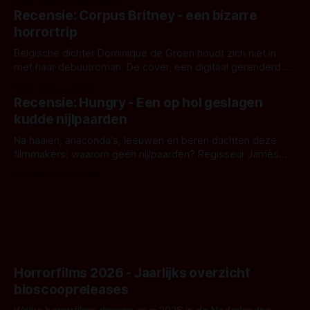
Door Thomas Vanbrabant
'Skeletons', een nieuwe creature feature waarvoor de
Recensie: Corpus Britney - een bizarre
opnames zijn gestart in Australië.
horrortrip
Belgische dichter Dominique de Groen houdt zich niet in
met haar debuutroman. De cover, een digitaal gerenderd en
bizar muterend lichaam tegen een pastelroze- en blauwe
Door Aafke van Pelt
achtergrond, belooft iets kleurrijks maar onheilspellends,
Recensie: Hungry - Een op hol geslagen
iets ongrijpbaars. En dat maakt De Groen met ieder woord
kudde nijlpaarden
waar.
Na haaien, anaconda's, leeuwen en beren dachten deze
filmmakers: waarom geen nijlpaarden? Regisseur James
Nunn doet het gewoon en aan ons om te oordelen of dat
Door Michel van Dam
goed uitpakt met Hungry of niet.
Horrorfilms 2026 - Jaarlijks overzicht
bioscoopreleases