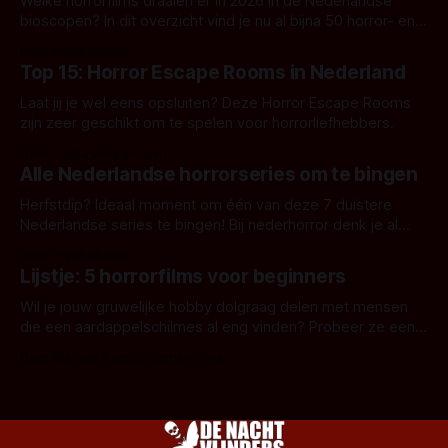
Welke horrorfilms draaien er in 2026 in de Nederlandse
bioscopen? In dit overzicht vind je nu al bijna 50 horror- en
aanverwante films.
Door Frank Mulder
Top 15: Horror Escape Rooms in Nederland
Laat jij je wel eens opsluiten? Deze Horror Escape Rooms
zijn zeer geschikt om te spelen voor horrorliefhebbers.
Door Janita van Leeuwen
Alle Nederlandse horrorseries om te bingen
Herfstdip? Ideaal moment om één van deze 7 duistere
Nederlandse series te bingen! Bij nederhorror denk je al
snel aan horrorfilms, waarschijnlijk specifiek aan De Lift,
Door Frank Mulder
Amsterdamned of The Johnsons. Maar Nederlandse horror
Lijstje: 5 horrorfilms voor beginners
is niet beperkt tot films. Hier een aantal Nederlandse tv-
series uit het duistere of horrorgenre. Als
Wil je jouw gruwelijke hobby dolgraag delen met mensen
die een aardappelschilmes al eng vinden? Probeer ze eens
op te warmen met een instapmodel horrorfilm.
Door Marloes Keeris, Gerben Prins