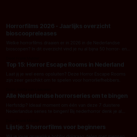
Horrorfilms 2026 - Jaarlijks overzicht
bioscoopreleases
Welke horrorfilms draaien er in 2026 in de Nederlandse
bioscopen? In dit overzicht vind je nu al bijna 50 horror- en
aanverwante films.
Door Frank Mulder
Top 15: Horror Escape Rooms in Nederland
Laat jij je wel eens opsluiten? Deze Horror Escape Rooms
zijn zeer geschikt om te spelen voor horrorliefhebbers.
Door Janita van Leeuwen
Alle Nederlandse horrorseries om te bingen
Herfstdip? Ideaal moment om één van deze 7 duistere
Nederlandse series te bingen! Bij nederhorror denk je al
snel aan horrorfilms, waarschijnlijk specifiek aan De Lift,
Door Frank Mulder
Amsterdamned of The Johnsons. Maar Nederlandse horror
Lijstje: 5 horrorfilms voor beginners
is niet beperkt tot films. Hier een aantal Nederlandse tv-
series uit het duistere of horrorgenre. Als
Wil je jouw gruwelijke hobby dolgraag delen met mensen