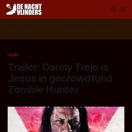
Volg ons op:
📣
RSS
📰
Google News
🦋
Bluesky
✉️
Nieuwsbrief
FILMS
Trailer: Danny Trejo is
Jesus in gecrowdfund
Zombie Hunter