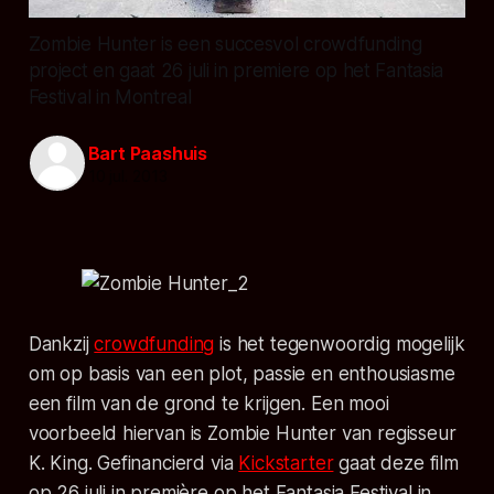
Zombie Hunter is een succesvol crowdfunding
project en gaat 26 juli in premiere op het Fantasia
Festival in Montreal
Bart Paashuis
10 jul. 2013
Dankzij
crowdfunding
is het tegenwoordig mogelijk
om op basis van een plot, passie en enthousiasme
een film van de grond te krijgen. Een mooi
voorbeeld hiervan is Zombie Hunter van regisseur
K. King. Gefinancierd via
Kickstarter
gaat deze film
op 26 juli in première op het Fantasia Festival in