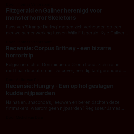
Eggers toont - zoals we van hem kennen - een rauwe en
Door Thomas Vanbrabant
kille stijl vol folklore en mythe. Het topic deze keer is (kon
Fitzgerald en Gallner herenigd voor
het het al raden?)... de weerwolf. Kijk je mee?
monsterhorror Skeletons
Fans van 'Strange Darling' mogen zich verheugen op een
nieuwe samenwerking tussen Willa Fitzgerald, Kyle Gallner
en regisseur J.T. Mollner. Binnenkort zijn ze te zien in
Door Thomas Vanbrabant
'Skeletons', een nieuwe creature feature waarvoor de
Recensie: Corpus Britney - een bizarre
opnames zijn gestart in Australië.
horrortrip
Belgische dichter Dominique de Groen houdt zich niet in
met haar debuutroman. De cover, een digitaal gerenderd en
bizar muterend lichaam tegen een pastelroze- en blauwe
Door Aafke van Pelt
achtergrond, belooft iets kleurrijks maar onheilspellends,
Recensie: Hungry - Een op hol geslagen
iets ongrijpbaars. En dat maakt De Groen met ieder woord
kudde nijlpaarden
waar.
Na haaien, anaconda's, leeuwen en beren dachten deze
filmmakers: waarom geen nijlpaarden? Regisseur James
Nunn doet het gewoon en aan ons om te oordelen of dat
Door Michel van Dam
goed uitpakt met Hungry of niet.