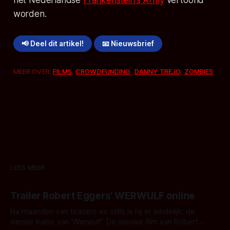
worden.
📢 Deel dit artikel!
📧 Nieuwsbrief
MEER OVER:
FILMS
,
CROWDFUNDING
,
DANNY TREJO
,
ZOMBIES
LEES MEER
Trailer Robert Eggers' WERWULF online
Na maanden van teasers en stills is hij er eindelijk: de
eerste trailer van 'Werwulf'. De nieuwe film van Robert