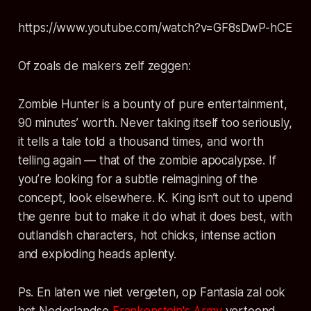
https://www.youtube.com/watch?v=GF8sDwP-hCE
Of zoals de makers zelf zeggen:
Zombie Hunter is a bounty of pure entertainment,
90 minutes’ worth. Never taking itself too seriously,
it tells a tale told a thousand times, and worth
telling again — that of the zombie apocalypse. If
you’re looking for a subtle reimagining of the
concept, look elsewhere. K. King isn’t out to upend
the genre but to make it do what it does best, with
outlandish characters, hot chicks, intense action
and exploding heads aplenty.
Ps. En laten we niet vergeten, op Fantasia zal ook
het Nederlandse
Frankenstein's Army
vertoond