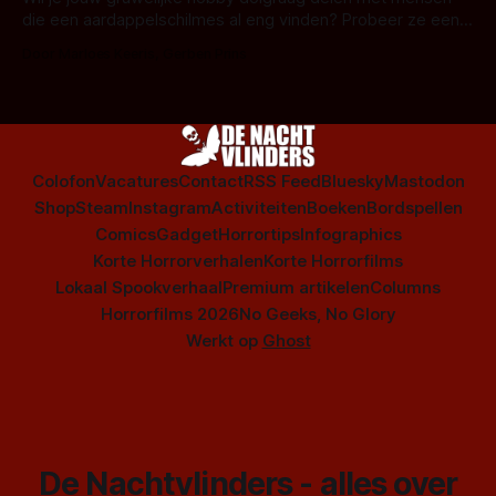
die een aardappelschilmes al eng vinden? Probeer ze eens
op te warmen met een instapmodel horrorfilm.
Door Marloes Keeris, Gerben Prins
Colofon
Vacatures
Contact
RSS Feed
Bluesky
Mastodon
Shop
Steam
Instagram
Activiteiten
Boeken
Bordspellen
Comics
Gadget
Horrortips
Infographics
Korte Horrorverhalen
Korte Horrorfilms
Lokaal Spookverhaal
Premium artikelen
Columns
Horrorfilms 2026
No Geeks, No Glory
Werkt op
Ghost
De Nachtvlinders - alles over