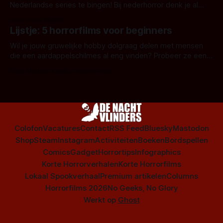
Nederlandse series te bingen! Bij nederhorror denk je al
snel aan horrorfilms, waarschijnlijk specifiek aan De Lift,
Door Frank Mulder
Amsterdamned of The Johnsons. Maar Nederlandse horror
Lijstje: 5 horrorfilms voor beginners
is niet beperkt tot films. Hier een aantal Nederlandse tv-
series uit het duistere of horrorgenre. Als
Wil je jouw gruwelijke hobby dolgraag delen met mensen
die een aardappelschilmes al eng vinden? Probeer ze eens
op te warmen met een instapmodel horrorfilm.
Door Marloes Keeris, Gerben Prins
Colofon
Vacatures
Contact
RSS Feed
Bluesky
Mastodon
Shop
Steam
Instagram
Activiteiten
Boeken
Bordspellen
Comics
Gadget
Horrortips
Infographics
Korte Horrorverhalen
Korte Horrorfilms
Lokaal Spookverhaal
Premium artikelen
Columns
Horrorfilms 2026
No Geeks, No Glory
Werkt op
Ghost