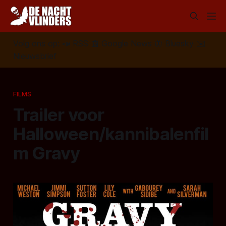
Volg ons op:
📣
RSS
📰
Google News
🦋
Bluesky
✉️
Nieuwsbrief
FILMS
Trailer voor
Halloween/kannibalenfil
m Gravy