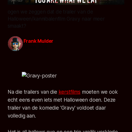
ogen we zeggen dat de trailer van de
Halloween/kannibalenfilm Gravy naar meer
smaakt?
Frank Mulder
10 sep. 2015
Na die trailers van die
kerstfilms
moeten we ook
echt eens even iets met Halloween doen. Deze
trailer van de komedie 'Gravy' voldoet daar
volledig aan.
Het is all hallows eve en een trio vrolijk verklede