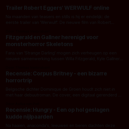
Trailer Robert Eggers' WERWULF online
Na maanden van teasers en stills is hij er eindelijk: de
eerste trailer van 'Werwulf'. De nieuwe film van Robert
Eggers toont - zoals we van hem kennen - een rauwe en
Door Thomas Vanbrabant
kille stijl vol folklore en mythe. Het topic deze keer is (kon
Fitzgerald en Gallner herenigd voor
het het al raden?)... de weerwolf. Kijk je mee?
monsterhorror Skeletons
Fans van 'Strange Darling' mogen zich verheugen op een
nieuwe samenwerking tussen Willa Fitzgerald, Kyle Gallner
en regisseur J.T. Mollner. Binnenkort zijn ze te zien in
Door Thomas Vanbrabant
'Skeletons', een nieuwe creature feature waarvoor de
Recensie: Corpus Britney - een bizarre
opnames zijn gestart in Australië.
horrortrip
Belgische dichter Dominique de Groen houdt zich niet in
met haar debuutroman. De cover, een digitaal gerenderd en
bizar muterend lichaam tegen een pastelroze- en blauwe
Door Aafke van Pelt
achtergrond, belooft iets kleurrijks maar onheilspellends,
Recensie: Hungry - Een op hol geslagen
iets ongrijpbaars. En dat maakt De Groen met ieder woord
kudde nijlpaarden
waar.
Na haaien, anaconda's, leeuwen en beren dachten deze