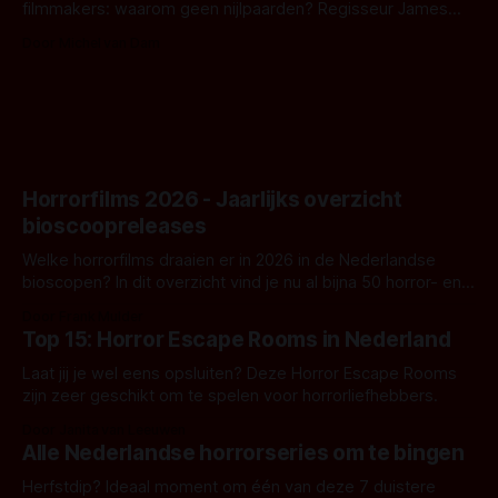
filmmakers: waarom geen nijlpaarden? Regisseur James
Nunn doet het gewoon en aan ons om te oordelen of dat
Door Michel van Dam
goed uitpakt met Hungry of niet.
Horrorfilms 2026 - Jaarlijks overzicht
bioscoopreleases
Welke horrorfilms draaien er in 2026 in de Nederlandse
bioscopen? In dit overzicht vind je nu al bijna 50 horror- en
aanverwante films.
Door Frank Mulder
Top 15: Horror Escape Rooms in Nederland
Laat jij je wel eens opsluiten? Deze Horror Escape Rooms
zijn zeer geschikt om te spelen voor horrorliefhebbers.
Door Janita van Leeuwen
Alle Nederlandse horrorseries om te bingen
Herfstdip? Ideaal moment om één van deze 7 duistere