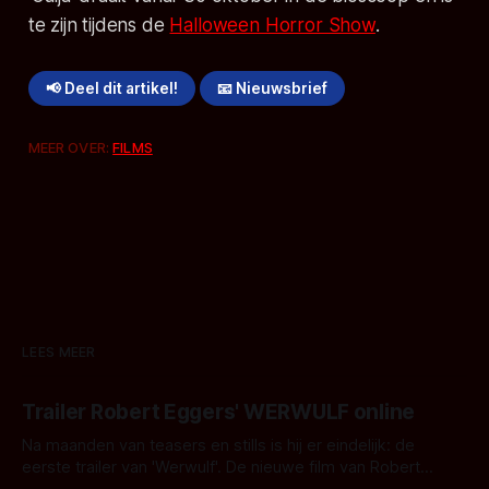
te zijn tijdens de
Halloween Horror Show
.
📢 Deel dit artikel!
📧 Nieuwsbrief
MEER OVER:
FILMS
LEES MEER
Trailer Robert Eggers' WERWULF online
Na maanden van teasers en stills is hij er eindelijk: de
eerste trailer van 'Werwulf'. De nieuwe film van Robert