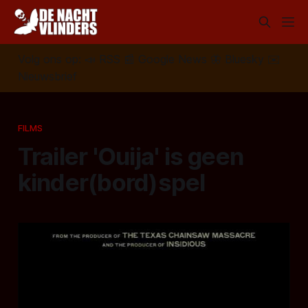
Volg ons op:
📣
RSS
📰
Google News
🦋
Bluesky
✉️
Nieuwsbrief
FILMS
Trailer 'Ouija' is geen
kinder(bord)spel