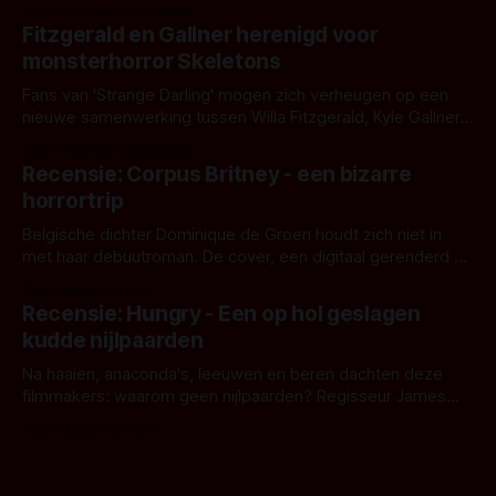
Eggers toont - zoals we van hem kennen - een rauwe en
Door Thomas Vanbrabant
kille stijl vol folklore en mythe. Het topic deze keer is (kon
Fitzgerald en Gallner herenigd voor
het het al raden?)... de weerwolf. Kijk je mee?
monsterhorror Skeletons
Fans van 'Strange Darling' mogen zich verheugen op een
nieuwe samenwerking tussen Willa Fitzgerald, Kyle Gallner
en regisseur J.T. Mollner. Binnenkort zijn ze te zien in
Door Thomas Vanbrabant
'Skeletons', een nieuwe creature feature waarvoor de
Recensie: Corpus Britney - een bizarre
opnames zijn gestart in Australië.
horrortrip
Belgische dichter Dominique de Groen houdt zich niet in
met haar debuutroman. De cover, een digitaal gerenderd en
bizar muterend lichaam tegen een pastelroze- en blauwe
Door Aafke van Pelt
achtergrond, belooft iets kleurrijks maar onheilspellends,
Recensie: Hungry - Een op hol geslagen
iets ongrijpbaars. En dat maakt De Groen met ieder woord
kudde nijlpaarden
waar.
Na haaien, anaconda's, leeuwen en beren dachten deze
filmmakers: waarom geen nijlpaarden? Regisseur James
Nunn doet het gewoon en aan ons om te oordelen of dat
Door Michel van Dam
goed uitpakt met Hungry of niet.