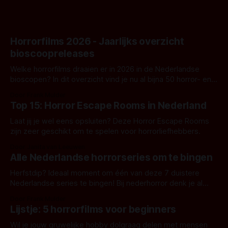
Horrorfilms 2026 - Jaarlijks overzicht
bioscoopreleases
Welke horrorfilms draaien er in 2026 in de Nederlandse
bioscopen? In dit overzicht vind je nu al bijna 50 horror- en
aanverwante films.
Door Frank Mulder
Top 15: Horror Escape Rooms in Nederland
Laat jij je wel eens opsluiten? Deze Horror Escape Rooms
zijn zeer geschikt om te spelen voor horrorliefhebbers.
Door Janita van Leeuwen
Alle Nederlandse horrorseries om te bingen
Herfstdip? Ideaal moment om één van deze 7 duistere
Nederlandse series te bingen! Bij nederhorror denk je al
snel aan horrorfilms, waarschijnlijk specifiek aan De Lift,
Door Frank Mulder
Amsterdamned of The Johnsons. Maar Nederlandse horror
Lijstje: 5 horrorfilms voor beginners
is niet beperkt tot films. Hier een aantal Nederlandse tv-
series uit het duistere of horrorgenre. Als
Wil je jouw gruwelijke hobby dolgraag delen met mensen