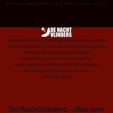
die een aardappelschilmes al eng vinden? Probeer ze eens
op te warmen met een instapmodel horrorfilm.
Door Marloes Keeris, Gerben Prins
Colofon
Vacatures
Contact
RSS Feed
Bluesky
Mastodon
Shop
Steam
Instagram
Activiteiten
Boeken
Bordspellen
Comics
Gadget
Horrortips
Infographics
Korte Horrorverhalen
Korte Horrorfilms
Lokaal Spookverhaal
Premium artikelen
Columns
Horrorfilms 2026
No Geeks, No Glory
Werkt op
Ghost
De Nachtvlinders - alles over