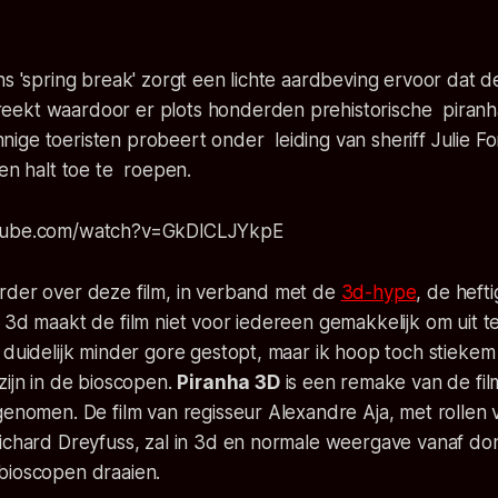
ns 'spring break' zorgt een lichte aardbeving ervoor dat
ekt waardoor er plots honderden prehistorische piranha
ge toeristen probeert onder leiding van sheriff Julie Fo
een halt toe te roepen.
utube.com/watch?v=GkDlCLJYkpE
rder over deze film, in verband met de
3d-hype
, de heft
 3d maakt de film niet voor iedereen gemakkelijk om uit te
 duidelijk minder gore gestopt, maar ik hoop toch stiekem
zijn in de bioscopen.
Piranha 3D
is een remake van de film
genomen. De film van regisseur Alexandre Aja, met rollen
Richard Dreyfuss, zal in 3d en normale weergave vanaf d
bioscopen draaien.