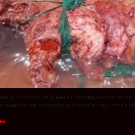
dens springbreak zorgt een aardbeving ervoor dat d
 waardoor er honderden prehistorische piranha's vr
der