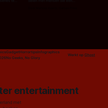
series te
delen met mensen die een
aardappelschilmes al eng vinden?
Door Marloes Keeris, Gerben Prins
 specifiek
Probeer ze eens op te warmen met een
f The
instapmodel horrorfilm.
orror is
n aantal
duistere of
ics
Gadget
Horrortips
Infographics
Werkt op
Ghost
2026
No Geeks, No Glory
ster entertainment
derland met