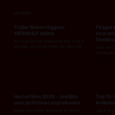
LEES MEER
Trailer Robert Eggers'
Fitzgera
WERWULF online
voor mo
Skeleto
Na maanden van teasers en stills is hij er
eindelijk: de eerste trailer van 'Werwulf'.
Fans van '
De nieuwe film van Robert Eggers toont
verheugen
Door Thomas Vanbrabant
- zoals we van hem kennen - een rauwe
samenwerki
Door Thoma
en kille stijl vol folklore en mythe. Het
Kyle Gallne
topic deze keer is (kon het het al
Binnenkort 
raden?)... de weerwolf. Kijk je mee?
een nieuwe
de opnames 
Horrorfilms 2026 - Jaarlijks
Top 15:
overzicht bioscoopreleases
in Nede
Welke horrorfilms draaien er in 2026 in
Laat jij je