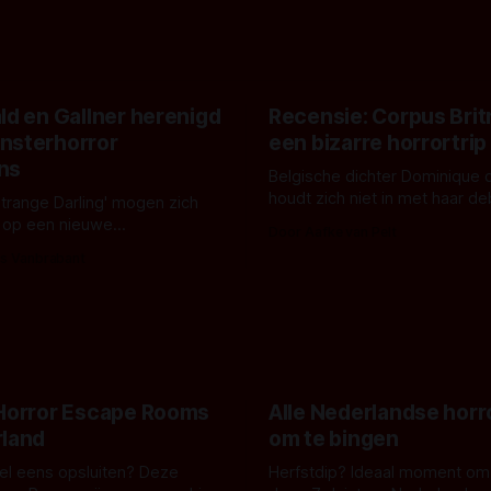
ld en Gallner herenigd
Recensie: Corpus Brit
nsterhorror
een bizarre horrortrip
ns
Belgische dichter Dominique 
houdt zich niet in met haar d
Strange Darling' mogen zich
De cover, een digitaal gerend
 op een nieuwe
Door Aafke van Pelt
bizar muterend lichaam tegen
ng tussen Willa Fitzgerald,
s Vanbrabant
pastelroze- en blauwe achter
r en regisseur J.T. Mollner.
belooft iets kleurrijks maar
zijn ze te zien in 'Skeletons',
onheilspellends, iets ongrijpb
 creature feature waarvoor
maakt De Groen met ieder wo
zijn gestart in Australië.
 Horror Escape Rooms
Alle Nederlandse horr
rland
om te bingen
 wel eens opsluiten? Deze
Herfstdip? Ideaal moment om