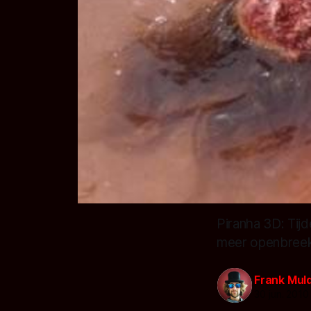
Piranha 3D: Tij
meer openbreekt
Frank Mul
30 jun. 2010