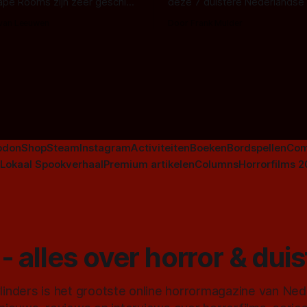
ape Rooms zijn zeer geschikt
deze 7 duistere Nederlandse 
en voor horrorliefhebbers.
bingen! Bij nederhorror denk je al snel
 van Leeuwen
Door Frank Mulder
aan horrorfilms, waarschijnlijk
aan De Lift, Amsterdamned o
Johnsons. Maar Nederlandse h
niet beperkt tot films. Hier ee
Nederlandse tv-series uit het 
horrorgenre. Als
odon
Shop
Steam
Instagram
Activiteiten
Boeken
Bordspellen
Com
Lokaal Spookverhaal
Premium artikelen
Columns
Horrorfilms 
- alles over horror & dui
inders is het grootste online horrormagazine van Ne