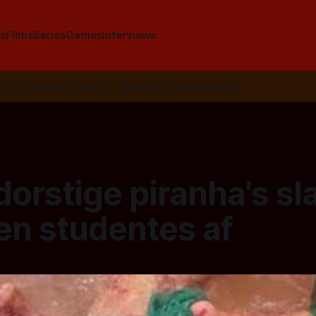
s
Films
Series
Games
Interviews
SS
📰
Google News
🦋
Bluesky
✉️
Nieuwsbrief
orstige piranha's sl
en studentes af