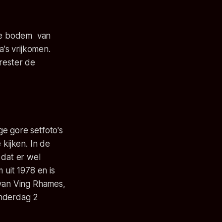
 de bodem van
's vrijkomen.
rester de
ige gore setfoto's
 kijken. In de
 dat er wel
 uit 1978 en is
 van Ving Rhames,
onderdag 2