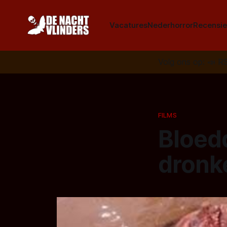
Vacatures
Nederhorror
Recensie
Volg ons op:
📣
R
FILMS
Bloedd
dronk