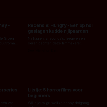
ney -
Recensie: Hungry - Een op hol
geslagen kudde nijlpaarden
de Groen
Na haaien, anaconda's, leeuwen en
ebuutroman.
beren dachten deze filmmakers:
erd en
waarom geen nijlpaarden? Regisseur
Door Michel van Dam
 een
James Nunn doet het gewoon en aan
grond,
ons om te oordelen of dat goed uitpakt
met Hungry of niet.
aars. En dat
ord waar.
orseries
Lijstje: 5 horrorfilms voor
beginners
 één van
Wil je jouw gruwelijke hobby dolgraag