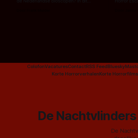
de Nederlandse bioscopen? In dit
Horror Esc
overzicht vind je nu al bijna 50 horror- en
om te spel
Door Frank Mulder
Door Janita
aanverwante films.
Colofon
Vacatures
Contact
RSS Feed
Bluesky
Mast
Korte Horrorverhalen
Korte Horrorfilms
De Nachtvlinders 
De Nachtvl