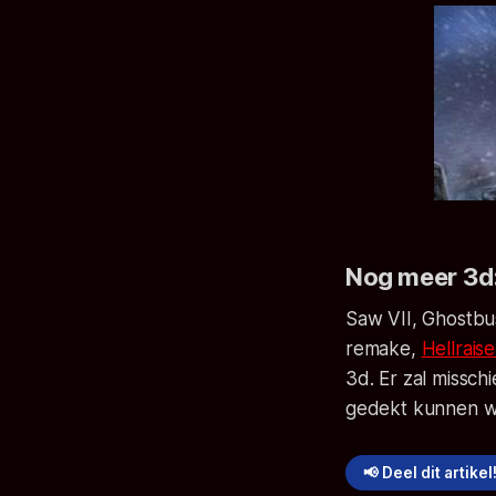
Nog meer 3d
Saw VII, Ghostbus
remake,
Hellraise
3d. Er zal missch
gedekt kunnen wor
📢 Deel dit artikel