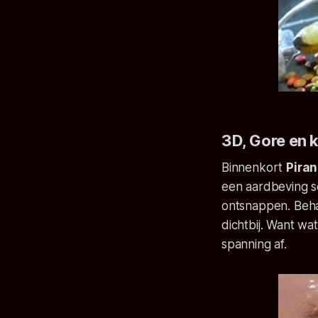
3D, Gore en 
Binnenkort
Pira
een aardbeving s
ontsnappen.
Beha
dichtbij. Want w
spanning af.