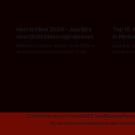
raden?)... de weerwolf. Kijk je mee?
een nieuwe
de opnames 
Horrorfilms 2026 - Jaarlijks
Top 15:
overzicht bioscoopreleases
in Nede
Welke horrorfilms draaien er in 2026 in
Laat jij je
de Nederlandse bioscopen? In dit
Horror Esc
overzicht vind je nu al bijna 50 horror- en
om te spel
Door Frank Mulder
Door Janita
aanverwante films.
Colofon
Vacatures
Contact
RSS Feed
Bluesky
Mast
Korte Horrorverhalen
Korte Horrorfilms