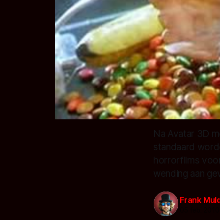
Na Avatar 3D mo
standaard worde
horrorfilms voo
wending aan ge
Frank Mul
05 feb. 2010