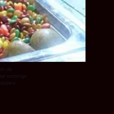
len de
Waar sommige
jzondere