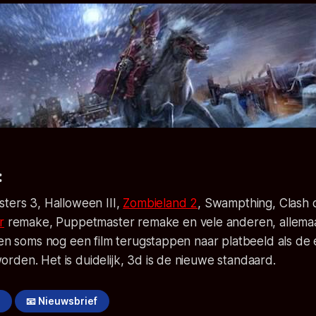
:
ters 3, Halloween III,
Zombieland 2
, Swampthing, Clash o
r
remake, Puppetmaster remake en vele anderen, allemaa
ien soms nog een film terugstappen naar platbeeld als de 
den. Het is duidelijk, 3d is de nieuwe standaard.
!
📧 Nieuwsbrief