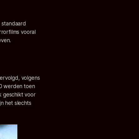
e standaard
rorfilms vooral
even.
vervolgd, volgens
90 werden toen
 geschikt voor
n het slechts