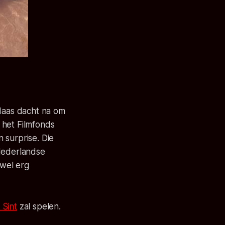
Maas dacht na om
 het Filmfonds
n surprise. Die
 Nederlandse
 wel erg
 Sint
zal spelen.