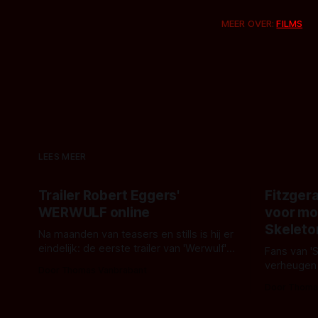
MEER OVER:
FILMS
LEES MEER
Trailer Robert Eggers'
Fitzgera
WERWULF online
voor mo
Skeleto
Na maanden van teasers en stills is hij er
eindelijk: de eerste trailer van 'Werwulf'.
Fans van '
De nieuwe film van Robert Eggers toont
verheugen
Door Thomas Vanbrabant
- zoals we van hem kennen - een rauwe
samenwerki
Door Thoma
en kille stijl vol folklore en mythe. Het
Kyle Gallne
topic deze keer is (kon het het al
Binnenkort 