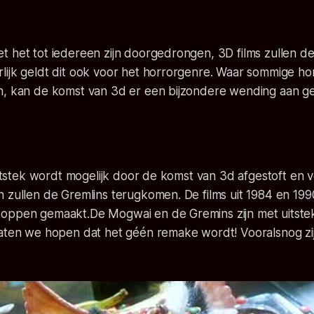
t het tot iedereen zijn doorgedrongen, 3D films zullen d
ijk geldt dit ook voor het horrorgenre. Waar sommige hor
n, kan de komst van 3d er een bijzondere wending aan g
 uitstek wordt mogelijk door de komst van 3d afgestoft en 
n zullen de Gremlins terugkomen. De films uit 1984 en 19
oppen gemaakt.De Mogwai en de Gremins zijn met uitstek
laten we hopen dat het géén remake wordt! Vooralsnog zij