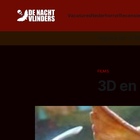
Vacatures
Nederhorror
Recensie
Volg ons op:
📣
R
FILMS
3D en 