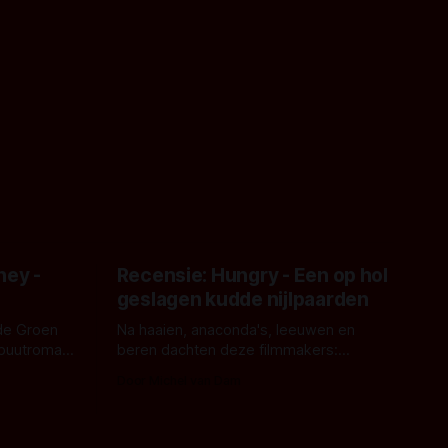
ney -
Recensie: Hungry - Een op hol
geslagen kudde nijlpaarden
de Groen
Na haaien, anaconda's, leeuwen en
ebuutroman.
beren dachten deze filmmakers:
erd en
waarom geen nijlpaarden? Regisseur
Door Michel van Dam
 een
James Nunn doet het gewoon en aan
grond,
ons om te oordelen of dat goed uitpakt
met Hungry of niet.