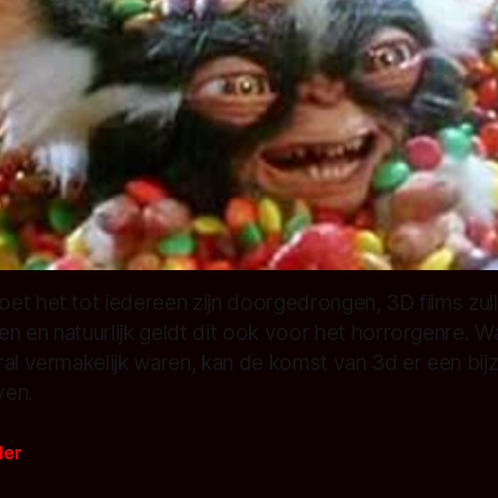
et het tot iedereen zijn doorgedrongen, 3D films zul
n en natuurlijk geldt dit ook voor het horrorgenre. 
ral vermakelijk waren, kan de komst van 3d er een bi
ven.
der