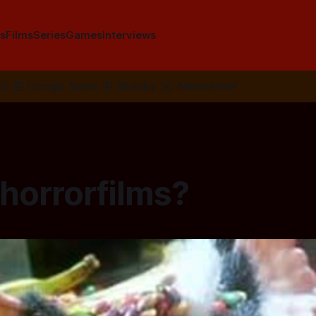
s
Films
Series
Games
Interviews
SS
📰
Google News
🦋
Bluesky
✉️
Nieuwsbrief
horrorfilms?