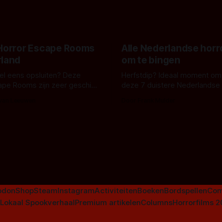
onheilspellends, iets ongrijpb
 creature feature waarvoor
maakt De Groen met ieder wo
zijn gestart in Australië.
 Horror Escape Rooms
Alle Nederlandse horr
rland
om te bingen
 wel eens opsluiten? Deze
Herfstdip? Ideaal moment om
ape Rooms zijn zeer geschikt
deze 7 duistere Nederlandse 
en voor horrorliefhebbers.
bingen! Bij nederhorror denk je al snel
 van Leeuwen
Door Frank Mulder
aan horrorfilms, waarschijnlijk
aan De Lift, Amsterdamned o
Johnsons. Maar Nederlandse h
niet beperkt tot films. Hier ee
Nederlandse tv-series uit het 
horrorgenre. Als
odon
Shop
Steam
Instagram
Activiteiten
Boeken
Bordspellen
Com
Lokaal Spookverhaal
Premium artikelen
Columns
Horrorfilms 