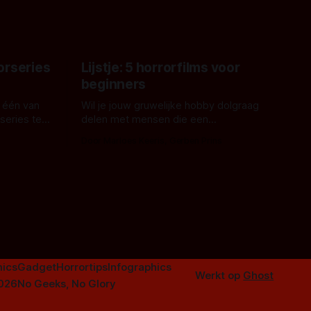
aars. En dat
ord waar.
orseries
Lijstje: 5 horrorfilms voor
beginners
 één van
Wil je jouw gruwelijke hobby dolgraag
series te
delen met mensen die een
aardappelschilmes al eng vinden?
Door Marloes Keeris, Gerben Prins
 specifiek
Probeer ze eens op te warmen met een
f The
instapmodel horrorfilm.
orror is
n aantal
duistere of
ics
Gadget
Horrortips
Infographics
Werkt op
Ghost
2026
No Geeks, No Glory