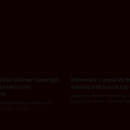
ld en Gallner herenigd
Recensie: Corpus Brit
nsterhorror
een bizarre horrortrip
ns
Belgische dichter Dominique 
houdt zich niet in met haar d
Strange Darling' mogen zich
De cover, een digitaal gerend
 op een nieuwe
Door Aafke van Pelt
bizar muterend lichaam tegen
ng tussen Willa Fitzgerald,
s Vanbrabant
pastelroze- en blauwe achter
r en regisseur J.T. Mollner.
belooft iets kleurrijks maar
zijn ze te zien in 'Skeletons',