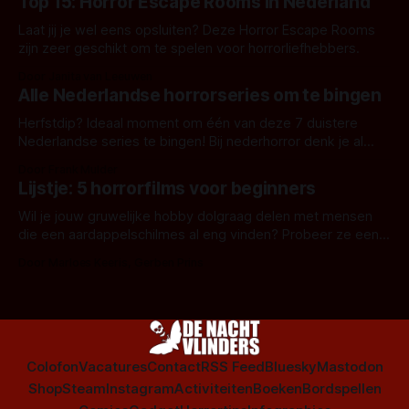
Top 15: Horror Escape Rooms in Nederland
Laat jij je wel eens opsluiten? Deze Horror Escape Rooms
zijn zeer geschikt om te spelen voor horrorliefhebbers.
Door Janita van Leeuwen
Alle Nederlandse horrorseries om te bingen
Herfstdip? Ideaal moment om één van deze 7 duistere
Nederlandse series te bingen! Bij nederhorror denk je al
snel aan horrorfilms, waarschijnlijk specifiek aan De Lift,
Door Frank Mulder
Amsterdamned of The Johnsons. Maar Nederlandse horror
Lijstje: 5 horrorfilms voor beginners
is niet beperkt tot films. Hier een aantal Nederlandse tv-
series uit het duistere of horrorgenre. Als
Wil je jouw gruwelijke hobby dolgraag delen met mensen
die een aardappelschilmes al eng vinden? Probeer ze eens
op te warmen met een instapmodel horrorfilm.
Door Marloes Keeris, Gerben Prins
Colofon
Vacatures
Contact
RSS Feed
Bluesky
Mastodon
Shop
Steam
Instagram
Activiteiten
Boeken
Bordspellen