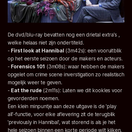
De dvd/blu-ray bevatten nog een drietal extra's ,
welke helaas niet zijn ondertiteld.
-
First look at Hannibal
(3m42s): een vooruitblik
op het eerste seizoen door de makers en acteurs.
-
Forensics 101
(3m08s): waar hebben de makers
opgelet om
crime scene inverstigation
zo realistisch
mogelijk weer te geven.
-
Eat the rude
(2m11s): Laten we dit kookles voor
gevorderden noemen.
Een klein minpuntje aan deze uitgave is de 'play
all'-functie, voor elke aflevering zit de terugblik
'previously in Hannibal', wat storend is als je het
hele seizoen binnen een korte periode wilt kijken.