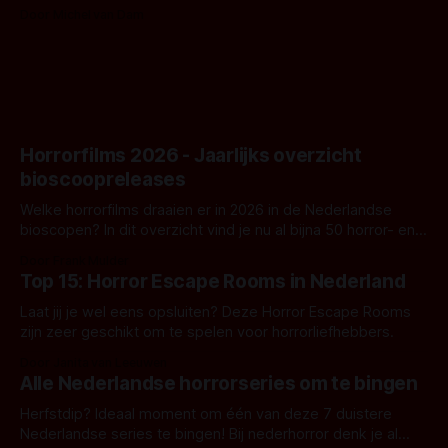
Nunn doet het gewoon en aan ons om te oordelen of dat
Door Michel van Dam
goed uitpakt met Hungry of niet.
Horrorfilms 2026 - Jaarlijks overzicht
bioscoopreleases
Welke horrorfilms draaien er in 2026 in de Nederlandse
bioscopen? In dit overzicht vind je nu al bijna 50 horror- en
aanverwante films.
Door Frank Mulder
Top 15: Horror Escape Rooms in Nederland
Laat jij je wel eens opsluiten? Deze Horror Escape Rooms
zijn zeer geschikt om te spelen voor horrorliefhebbers.
Door Janita van Leeuwen
Alle Nederlandse horrorseries om te bingen
Herfstdip? Ideaal moment om één van deze 7 duistere
Nederlandse series te bingen! Bij nederhorror denk je al