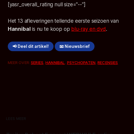
[yasr_overall_rating null size="--"]
Het 13 afleveringen tellende eerste seizoen van
Hannibal
is nu te koop op
blu-ray en dvd
.
📢 Deel dit artikel!
📧 Nieuwsbrief
MEER OVER:
SERIES
,
HANNIBAL
,
PSYCHOPATEN
,
RECENSIES
LEES MEER