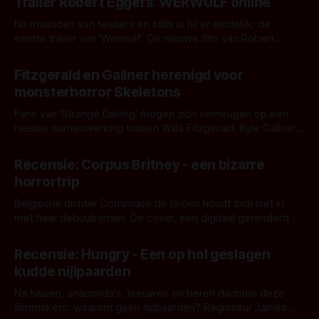
Trailer Robert Eggers' WERWULF online
Na maanden van teasers en stills is hij er eindelijk: de
eerste trailer van 'Werwulf'. De nieuwe film van Robert
Eggers toont - zoals we van hem kennen - een rauwe en
Door Thomas Vanbrabant
kille stijl vol folklore en mythe. Het topic deze keer is (kon
Fitzgerald en Gallner herenigd voor
het het al raden?)... de weerwolf. Kijk je mee?
monsterhorror Skeletons
Fans van 'Strange Darling' mogen zich verheugen op een
nieuwe samenwerking tussen Willa Fitzgerald, Kyle Gallner
en regisseur J.T. Mollner. Binnenkort zijn ze te zien in
Door Thomas Vanbrabant
'Skeletons', een nieuwe creature feature waarvoor de
Recensie: Corpus Britney - een bizarre
opnames zijn gestart in Australië.
horrortrip
Belgische dichter Dominique de Groen houdt zich niet in
met haar debuutroman. De cover, een digitaal gerenderd en
bizar muterend lichaam tegen een pastelroze- en blauwe
Door Aafke van Pelt
achtergrond, belooft iets kleurrijks maar onheilspellends,
Recensie: Hungry - Een op hol geslagen
iets ongrijpbaars. En dat maakt De Groen met ieder woord
kudde nijlpaarden
waar.
Na haaien, anaconda's, leeuwen en beren dachten deze
filmmakers: waarom geen nijlpaarden? Regisseur James