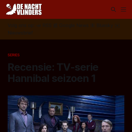
Volg ons op:
📣
RSS
📰
Google News
🦋
Bluesky
✉️
Nieuwsbrief
SERIES
Recensie: TV-serie
Hannibal seizoen 1