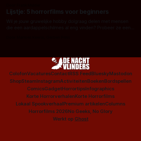
snel aan horrorfilms, waarschijnlijk specifiek aan De Lift,
Door Frank Mulder
Amsterdamned of The Johnsons. Maar Nederlandse horror
Lijstje: 5 horrorfilms voor beginners
is niet beperkt tot films. Hier een aantal Nederlandse tv-
series uit het duistere of horrorgenre. Als
Wil je jouw gruwelijke hobby dolgraag delen met mensen
die een aardappelschilmes al eng vinden? Probeer ze eens
op te warmen met een instapmodel horrorfilm.
Door Marloes Keeris, Gerben Prins
Colofon
Vacatures
Contact
RSS Feed
Bluesky
Mastodon
Shop
Steam
Instagram
Activiteiten
Boeken
Bordspellen
Comics
Gadget
Horrortips
Infographics
Korte Horrorverhalen
Korte Horrorfilms
Lokaal Spookverhaal
Premium artikelen
Columns
Horrorfilms 2026
No Geeks, No Glory
Werkt op
Ghost