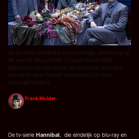
De tv-serie Hannibal is een prachtige uitbreiding op
de wereld die schrijver Thomas Harris heeft
geschapen en ook zeker aan te raden voor fans
van de tv-serie Dexter. Hannibal is CSI voor
horrorliefhebbers.
Frank Mulder
02 feb. 2014
De tv-serie
Hannibal
, die eindelijk op blu-ray en