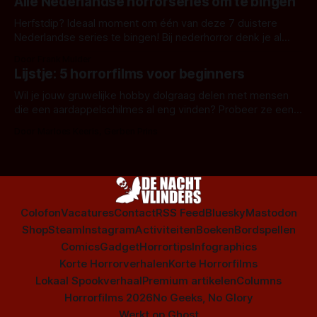
Alle Nederlandse horrorseries om te bingen
Herfstdip? Ideaal moment om één van deze 7 duistere
Nederlandse series te bingen! Bij nederhorror denk je al
snel aan horrorfilms, waarschijnlijk specifiek aan De Lift,
Door Frank Mulder
Amsterdamned of The Johnsons. Maar Nederlandse horror
Lijstje: 5 horrorfilms voor beginners
is niet beperkt tot films. Hier een aantal Nederlandse tv-
series uit het duistere of horrorgenre. Als
Wil je jouw gruwelijke hobby dolgraag delen met mensen
die een aardappelschilmes al eng vinden? Probeer ze eens
op te warmen met een instapmodel horrorfilm.
Door Marloes Keeris, Gerben Prins
Colofon
Vacatures
Contact
RSS Feed
Bluesky
Mastodon
Shop
Steam
Instagram
Activiteiten
Boeken
Bordspellen
Comics
Gadget
Horrortips
Infographics
Korte Horrorverhalen
Korte Horrorfilms
Lokaal Spookverhaal
Premium artikelen
Columns
Horrorfilms 2026
No Geeks, No Glory
Werkt op
Ghost