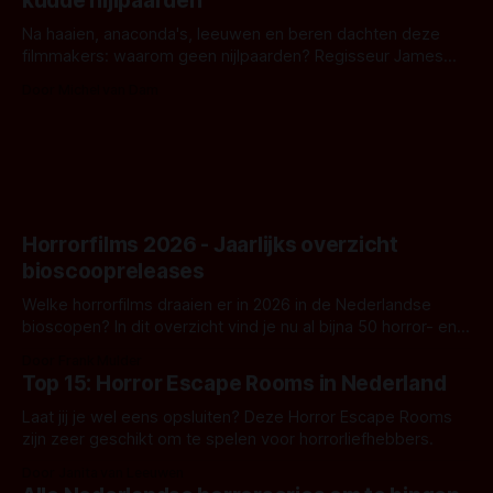
kudde nijlpaarden
waar.
Na haaien, anaconda's, leeuwen en beren dachten deze
filmmakers: waarom geen nijlpaarden? Regisseur James
Nunn doet het gewoon en aan ons om te oordelen of dat
Door Michel van Dam
goed uitpakt met Hungry of niet.
Horrorfilms 2026 - Jaarlijks overzicht
bioscoopreleases
Welke horrorfilms draaien er in 2026 in de Nederlandse
bioscopen? In dit overzicht vind je nu al bijna 50 horror- en
aanverwante films.
Door Frank Mulder
Top 15: Horror Escape Rooms in Nederland
Laat jij je wel eens opsluiten? Deze Horror Escape Rooms
zijn zeer geschikt om te spelen voor horrorliefhebbers.
Door Janita van Leeuwen