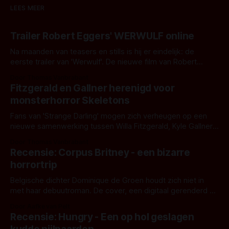
LEES MEER
Trailer Robert Eggers' WERWULF online
Na maanden van teasers en stills is hij er eindelijk: de
eerste trailer van 'Werwulf'. De nieuwe film van Robert
Eggers toont - zoals we van hem kennen - een rauwe en
Door Thomas Vanbrabant
kille stijl vol folklore en mythe. Het topic deze keer is (kon
Fitzgerald en Gallner herenigd voor
het het al raden?)... de weerwolf. Kijk je mee?
monsterhorror Skeletons
Fans van 'Strange Darling' mogen zich verheugen op een
nieuwe samenwerking tussen Willa Fitzgerald, Kyle Gallner
en regisseur J.T. Mollner. Binnenkort zijn ze te zien in
Door Thomas Vanbrabant
'Skeletons', een nieuwe creature feature waarvoor de
Recensie: Corpus Britney - een bizarre
opnames zijn gestart in Australië.
horrortrip
Belgische dichter Dominique de Groen houdt zich niet in
met haar debuutroman. De cover, een digitaal gerenderd en
bizar muterend lichaam tegen een pastelroze- en blauwe
Door Aafke van Pelt
achtergrond, belooft iets kleurrijks maar onheilspellends,
Recensie: Hungry - Een op hol geslagen
iets ongrijpbaars. En dat maakt De Groen met ieder woord