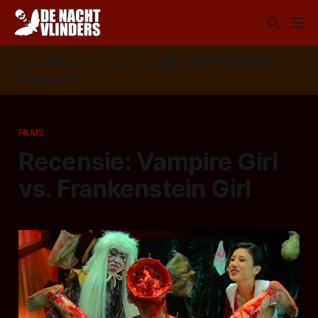
Volg ons op:
📣
RSS
📰
Google News
🦋
Bluesky
✉️
Nieuwsbrief
FILMS
Recensie: Vampire Girl
vs. Frankenstein Girl