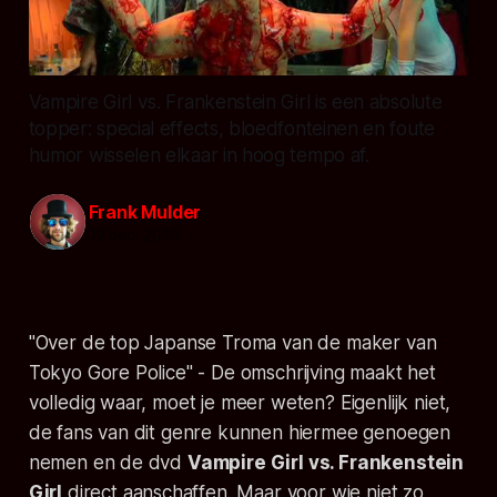
Vampire Girl vs. Frankenstein Girl is een absolute
topper: special effects, bloedfonteinen en foute
humor wisselen elkaar in hoog tempo af.
Frank Mulder
12 dec. 2010
"Over de top Japanse Troma van de maker van
Tokyo Gore Police"
- De omschrijving maakt het
volledig waar, moet je meer weten? Eigenlijk niet,
de fans van dit genre kunnen hiermee genoegen
nemen en de dvd
Vampire Girl vs. Frankenstein
Girl
direct aanschaffen. Maar voor wie niet zo