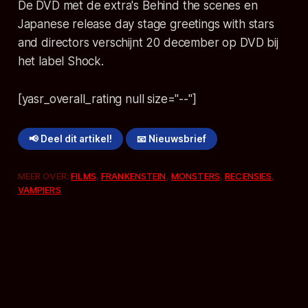
De DVD met de extra's
Behind the scenes
en
Japanese release day stage greetings with stars
and directors
verschijnt 20 december op DVD bij
het label Shock.
[yasr_overall_rating null size="--"]
📢 Deel dit artikel!
📧 Nieuwsbrief
MEER OVER:
FILMS
,
FRANKENSTEIN
,
MONSTERS
,
RECENSIES
,
VAMPIERS