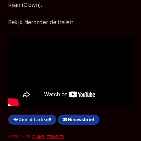
Ryan (
Clown
).
Bekijk hieronder de trailer:
📢 Deel dit artikel!
📧 Nieuwsbrief
MEER OVER:
FILMS
,
ZOMBIES