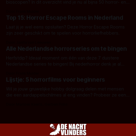
bioscopen? In dit overzicht vind je nu al bijna 50 horror- en
aanverwante films.
Door Frank Mulder
Top 15: Horror Escape Rooms in Nederland
Laat jij je wel eens opsluiten? Deze Horror Escape Rooms
zijn zeer geschikt om te spelen voor horrorliefhebbers.
Door Janita van Leeuwen
Alle Nederlandse horrorseries om te bingen
Herfstdip? Ideaal moment om één van deze 7 duistere
Nederlandse series te bingen! Bij nederhorror denk je al
snel aan horrorfilms, waarschijnlijk specifiek aan De Lift,
Door Frank Mulder
Amsterdamned of The Johnsons. Maar Nederlandse horror
Lijstje: 5 horrorfilms voor beginners
is niet beperkt tot films. Hier een aantal Nederlandse tv-
series uit het duistere of horrorgenre. Als
Wil je jouw gruwelijke hobby dolgraag delen met mensen
die een aardappelschilmes al eng vinden? Probeer ze eens
op te warmen met een instapmodel horrorfilm.
Door Marloes Keeris, Gerben Prins