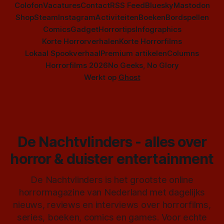
Colofon
Vacatures
Contact
RSS Feed
Bluesky
Mastodon
Shop
Steam
Instagram
Activiteiten
Boeken
Bordspellen
Comics
Gadget
Horrortips
Infographics
Korte Horrorverhalen
Korte Horrorfilms
Lokaal Spookverhaal
Premium artikelen
Columns
Horrorfilms 2026
No Geeks, No Glory
Werkt op
Ghost
De Nachtvlinders - alles over
horror & duister entertainment
De Nachtvlinders is het grootste online
horrormagazine van Nederland met dagelijks
nieuws, reviews en interviews over horrorfilms,
series, boeken, comics en games. Voor echte