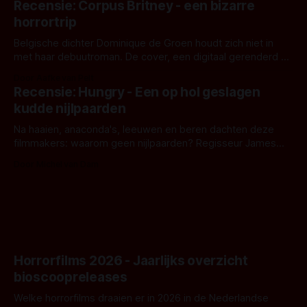
Recensie: Corpus Britney - een bizarre
opnames zijn gestart in Australië.
horrortrip
Belgische dichter Dominique de Groen houdt zich niet in
met haar debuutroman. De cover, een digitaal gerenderd en
bizar muterend lichaam tegen een pastelroze- en blauwe
Door Aafke van Pelt
achtergrond, belooft iets kleurrijks maar onheilspellends,
Recensie: Hungry - Een op hol geslagen
iets ongrijpbaars. En dat maakt De Groen met ieder woord
kudde nijlpaarden
waar.
Na haaien, anaconda's, leeuwen en beren dachten deze
filmmakers: waarom geen nijlpaarden? Regisseur James
Nunn doet het gewoon en aan ons om te oordelen of dat
Door Michel van Dam
goed uitpakt met Hungry of niet.
Horrorfilms 2026 - Jaarlijks overzicht
bioscoopreleases
Welke horrorfilms draaien er in 2026 in de Nederlandse