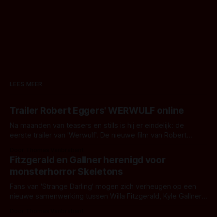
LEES MEER
Trailer Robert Eggers' WERWULF online
Na maanden van teasers en stills is hij er eindelijk: de
eerste trailer van 'Werwulf'. De nieuwe film van Robert
Eggers toont - zoals we van hem kennen - een rauwe en
Door Thomas Vanbrabant
kille stijl vol folklore en mythe. Het topic deze keer is (kon
Fitzgerald en Gallner herenigd voor
het het al raden?)... de weerwolf. Kijk je mee?
monsterhorror Skeletons
Fans van 'Strange Darling' mogen zich verheugen op een
nieuwe samenwerking tussen Willa Fitzgerald, Kyle Gallner
en regisseur J.T. Mollner. Binnenkort zijn ze te zien in
Door Thomas Vanbrabant
'Skeletons', een nieuwe creature feature waarvoor de