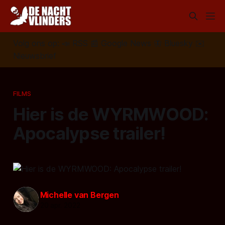
Volg ons op:
📣
RSS
📰
Google News
🦋
Bluesky
✉️
Nieuwsbrief
FILMS
Hier is de WYRMWOOD:
Apocalypse trailer!
Michelle van Bergen
20 apr. 2022