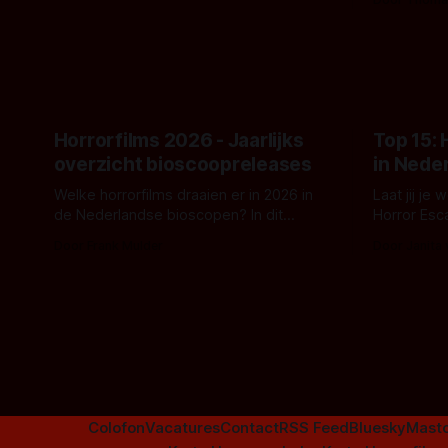
en kille stijl vol folklore en mythe. Het
Kyle Gallne
topic deze keer is (kon het het al
Binnenkort 
raden?)... de weerwolf. Kijk je mee?
een nieuwe
de opnames 
Horrorfilms 2026 - Jaarlijks
Top 15:
overzicht bioscoopreleases
in Nede
Welke horrorfilms draaien er in 2026 in
Laat jij je
de Nederlandse bioscopen? In dit
Horror Esc
overzicht vind je nu al bijna 50 horror- en
om te spel
Door Frank Mulder
Door Janita
aanverwante films.
Colofon
Vacatures
Contact
RSS Feed
Bluesky
Mast