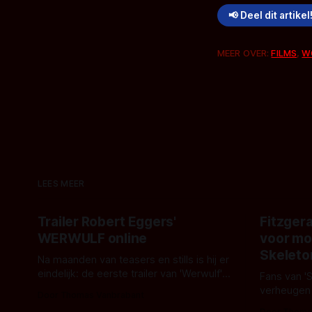
📢 Deel dit artikel
MEER OVER:
FILMS
,
W
LEES MEER
Trailer Robert Eggers'
Fitzgera
WERWULF online
voor mo
Skeleto
Na maanden van teasers en stills is hij er
eindelijk: de eerste trailer van 'Werwulf'.
Fans van '
De nieuwe film van Robert Eggers toont
verheugen
Door Thomas Vanbrabant
- zoals we van hem kennen - een rauwe
samenwerki
Door Thoma