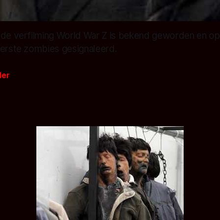
 de verfilming World War Z is bekend geworden en op 
eerste zombies gesignaleerd.
der
1