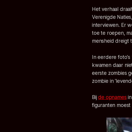
Het verhaal draai
Verenigde Naties
interviewen. Er w
toe te roepen, m
mensheid dreigt 
In eerdere foto'
kwamen daar niet
eerste zombies g
zombie in 'levende 
Bij
de opnames
in
figuranten moest 