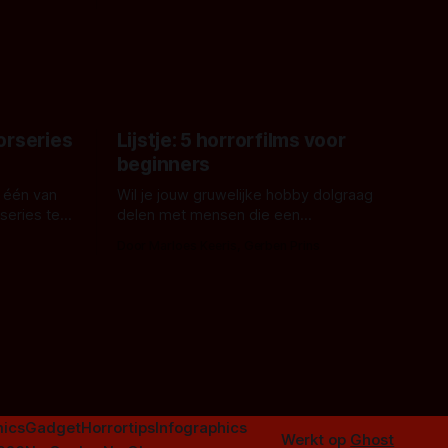
grond,
ons om te oordelen of dat goed uitpakt
met Hungry of niet.
aars. En dat
ord waar.
orseries
Lijstje: 5 horrorfilms voor
beginners
 één van
Wil je jouw gruwelijke hobby dolgraag
series te
delen met mensen die een
aardappelschilmes al eng vinden?
Door Marloes Keeris, Gerben Prins
 specifiek
Probeer ze eens op te warmen met een
f The
instapmodel horrorfilm.
orror is
n aantal
duistere of
ics
Gadget
Horrortips
Infographics
Werkt op
Ghost