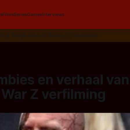
s
Films
Series
Games
Interviews
SS
📰
Google News
🦋
Bluesky
✉️
Nieuwsbrief
mbies en verhaal van
 War Z verfilming