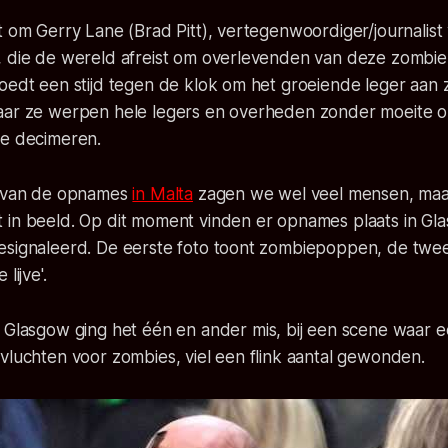
t om Gerry Lane (Brad Pitt), vertegenwoordiger/journalist
, die de wereld afreist om overlevenden van deze zombi
oedt een stijd tegen de klok om het groeiende leger aan 
aar ze werpen hele legers en overheden zonder moeite 
te decimeren.
s van de opnames
in Malta
zagen we wel veel mensen, maa
 in beeld. Op dit moment vinden er opnames plaats in Gla
esignaleerd. De eerste foto toont zombiepoppen, de twe
lijve'.
 Glasgow ging het één en ander mis, bij een scene waar 
vluchten voor zombies, viel een flink aantal gewonden.