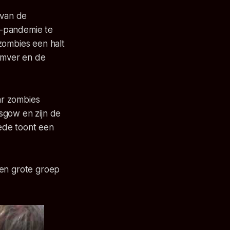
 van de
e-pandemie te
zombies een halt
omver en de
r zombies
sgow en zijn de
ede toont een
een grote groep