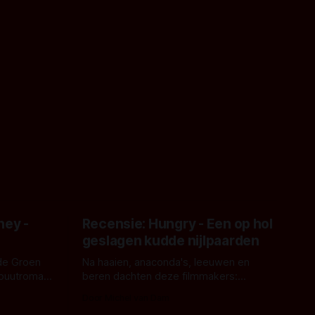
ney -
Recensie: Hungry - Een op hol
geslagen kudde nijlpaarden
de Groen
Na haaien, anaconda's, leeuwen en
ebuutroman.
beren dachten deze filmmakers:
erd en
waarom geen nijlpaarden? Regisseur
Door Michel van Dam
 een
James Nunn doet het gewoon en aan