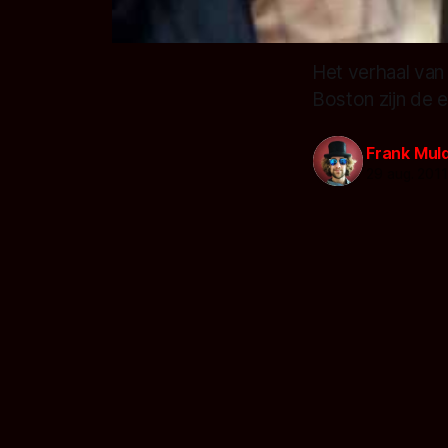
Het verhaal van
Boston zijn de 
Frank Mul
29 aug. 201