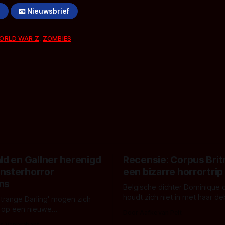
!
📧 Nieuwsbrief
ORLD WAR Z
,
ZOMBIES
ld en Gallner herenigd
Recensie: Corpus Brit
nsterhorror
een bizarre horrortrip
ns
Belgische dichter Dominique 
houdt zich niet in met haar d
Strange Darling' mogen zich
De cover, een digitaal gerend
 op een nieuwe
Door Aafke van Pelt
bizar muterend lichaam tegen
ng tussen Willa Fitzgerald,
s Vanbrabant