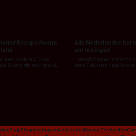
pastelroze- en blauwe achter
r en regisseur J.T. Mollner.
belooft iets kleurrijks maar
zijn ze te zien in 'Skeletons',
onheilspellends, iets ongrijpb
 creature feature waarvoor
maakt De Groen met ieder wo
zijn gestart in Australië.
 Horror Escape Rooms
Alle Nederlandse horr
rland
om te bingen
 wel eens opsluiten? Deze
Herfstdip? Ideaal moment om
ape Rooms zijn zeer geschikt
deze 7 duistere Nederlandse 
en voor horrorliefhebbers.
bingen! Bij nederhorror denk je al snel
 van Leeuwen
Door Frank Mulder
aan horrorfilms, waarschijnlijk
aan De Lift, Amsterdamned o
Johnsons. Maar Nederlandse h
niet beperkt tot films. Hier ee
Nederlandse tv-series uit het 
horrorgenre. Als
odon
Shop
Steam
Instagram
Activiteiten
Boeken
Bordspellen
Com