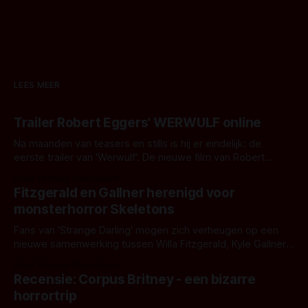
LEES MEER
Trailer Robert Eggers' WERWULF online
Na maanden van teasers en stills is hij er eindelijk: de
eerste trailer van 'Werwulf'. De nieuwe film van Robert
Eggers toont - zoals we van hem kennen - een rauwe en
Door Thomas Vanbrabant
kille stijl vol folklore en mythe. Het topic deze keer is (kon
Fitzgerald en Gallner herenigd voor
het het al raden?)... de weerwolf. Kijk je mee?
monsterhorror Skeletons
Fans van 'Strange Darling' mogen zich verheugen op een
nieuwe samenwerking tussen Willa Fitzgerald, Kyle Gallner
en regisseur J.T. Mollner. Binnenkort zijn ze te zien in
Door Thomas Vanbrabant
'Skeletons', een nieuwe creature feature waarvoor de
Recensie: Corpus Britney - een bizarre
opnames zijn gestart in Australië.
horrortrip