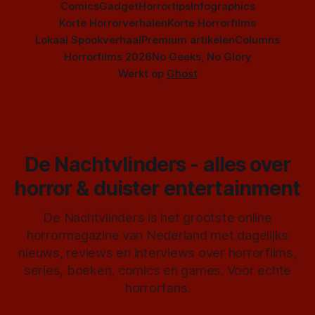
Comics
Gadget
Horrortips
Infographics
Korte Horrorverhalen
Korte Horrorfilms
Lokaal Spookverhaal
Premium artikelen
Columns
Horrorfilms 2026
No Geeks, No Glory
Werkt op
Ghost
De Nachtvlinders - alles over
horror & duister entertainment
De Nachtvlinders is het grootste online
horrormagazine van Nederland met dagelijks
nieuws, reviews en interviews over horrorfilms,
series, boeken, comics en games. Voor echte
horrorfans.