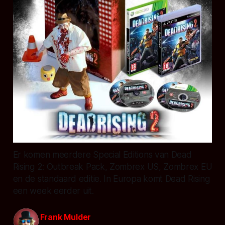
Er komen meerdere Special Editions van Dead
Rising 2: Outbreak Pack, Zombrex US, Zombrex EU
en de standaard editie. In Europa komt Dead Rising
een week eerder uit.
Frank Mulder