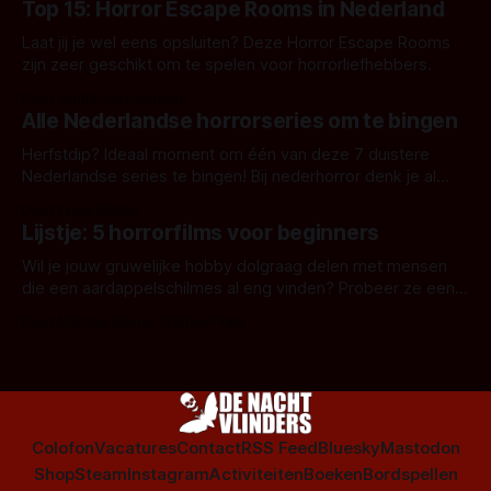
Top 15: Horror Escape Rooms in Nederland
Laat jij je wel eens opsluiten? Deze Horror Escape Rooms
zijn zeer geschikt om te spelen voor horrorliefhebbers.
Door Janita van Leeuwen
Alle Nederlandse horrorseries om te bingen
Herfstdip? Ideaal moment om één van deze 7 duistere
Nederlandse series te bingen! Bij nederhorror denk je al
snel aan horrorfilms, waarschijnlijk specifiek aan De Lift,
Door Frank Mulder
Amsterdamned of The Johnsons. Maar Nederlandse horror
Lijstje: 5 horrorfilms voor beginners
is niet beperkt tot films. Hier een aantal Nederlandse tv-
series uit het duistere of horrorgenre. Als
Wil je jouw gruwelijke hobby dolgraag delen met mensen
die een aardappelschilmes al eng vinden? Probeer ze eens
op te warmen met een instapmodel horrorfilm.
Door Marloes Keeris, Gerben Prins
Colofon
Vacatures
Contact
RSS Feed
Bluesky
Mastodon
Shop
Steam
Instagram
Activiteiten
Boeken
Bordspellen