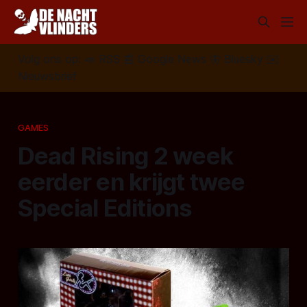
Volg ons op:
📣
RSS
📰
Google News
🦋
Bluesky
✉️
Nieuwsbrief
GAMES
Dead Rising 2 week
eerder en krijgt twee
Special Editions