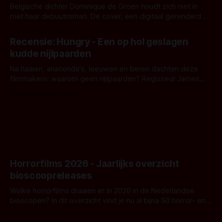
Belgische dichter Dominique de Groen houdt zich niet in
met haar debuutroman. De cover, een digitaal gerenderd en
bizar muterend lichaam tegen een pastelroze- en blauwe
Door Aafke van Pelt
achtergrond, belooft iets kleurrijks maar onheilspellends,
Recensie: Hungry - Een op hol geslagen
iets ongrijpbaars. En dat maakt De Groen met ieder woord
kudde nijlpaarden
waar.
Na haaien, anaconda's, leeuwen en beren dachten deze
filmmakers: waarom geen nijlpaarden? Regisseur James
Nunn doet het gewoon en aan ons om te oordelen of dat
Door Michel van Dam
goed uitpakt met Hungry of niet.
Horrorfilms 2026 - Jaarlijks overzicht
bioscoopreleases
Welke horrorfilms draaien er in 2026 in de Nederlandse
bioscopen? In dit overzicht vind je nu al bijna 50 horror- en
aanverwante films.
Door Frank Mulder