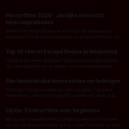
Horrorfilms 2026 - Jaarlijks overzicht
bioscoopreleases
Welke horrorfilms draaien er in 2026 in de Nederlandse
bioscopen? In dit overzicht vind je nu al bijna 50 horror- en
aanverwante films.
Door Frank Mulder
Top 15: Horror Escape Rooms in Nederland
Laat jij je wel eens opsluiten? Deze Horror Escape Rooms
zijn zeer geschikt om te spelen voor horrorliefhebbers.
Door Janita van Leeuwen
Alle Nederlandse horrorseries om te bingen
Herfstdip? Ideaal moment om één van deze 7 duistere
Nederlandse series te bingen! Bij nederhorror denk je al
snel aan horrorfilms, waarschijnlijk specifiek aan De Lift,
Door Frank Mulder
Amsterdamned of The Johnsons. Maar Nederlandse horror
Lijstje: 5 horrorfilms voor beginners
is niet beperkt tot films. Hier een aantal Nederlandse tv-
series uit het duistere of horrorgenre. Als
Wil je jouw gruwelijke hobby dolgraag delen met mensen
die een aardappelschilmes al eng vinden? Probeer ze eens