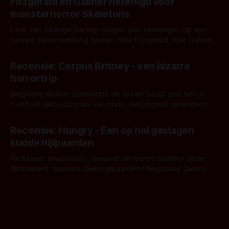
Fitzgerald en Gallner herenigd voor
het het al raden?)... de weerwolf. Kijk je mee?
monsterhorror Skeletons
Fans van 'Strange Darling' mogen zich verheugen op een
nieuwe samenwerking tussen Willa Fitzgerald, Kyle Gallner
en regisseur J.T. Mollner. Binnenkort zijn ze te zien in
Door Thomas Vanbrabant
'Skeletons', een nieuwe creature feature waarvoor de
Recensie: Corpus Britney - een bizarre
opnames zijn gestart in Australië.
horrortrip
Belgische dichter Dominique de Groen houdt zich niet in
met haar debuutroman. De cover, een digitaal gerenderd en
bizar muterend lichaam tegen een pastelroze- en blauwe
Door Aafke van Pelt
achtergrond, belooft iets kleurrijks maar onheilspellends,
Recensie: Hungry - Een op hol geslagen
iets ongrijpbaars. En dat maakt De Groen met ieder woord
kudde nijlpaarden
waar.
Na haaien, anaconda's, leeuwen en beren dachten deze
filmmakers: waarom geen nijlpaarden? Regisseur James
Nunn doet het gewoon en aan ons om te oordelen of dat
Door Michel van Dam
goed uitpakt met Hungry of niet.