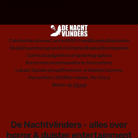
op te warmen met een instapmodel horrorfilm.
Door Marloes Keeris, Gerben Prins
Colofon
Vacatures
Contact
RSS Feed
Bluesky
Mastodon
Shop
Steam
Instagram
Activiteiten
Boeken
Bordspellen
Comics
Gadget
Horrortips
Infographics
Korte Horrorverhalen
Korte Horrorfilms
Lokaal Spookverhaal
Premium artikelen
Columns
Horrorfilms 2026
No Geeks, No Glory
Werkt op
Ghost
De Nachtvlinders - alles over
horror & duister entertainment