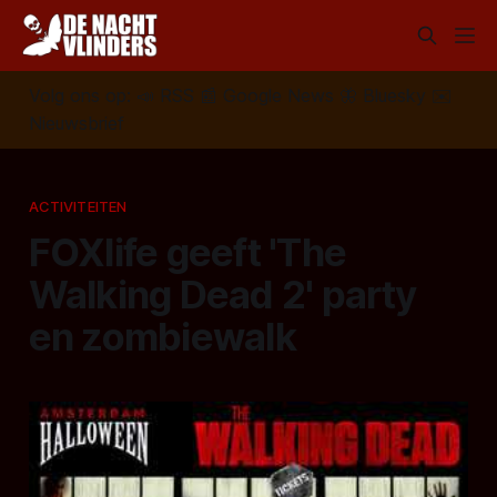
Volg ons op:
📣
RSS
📰
Google News
🦋
Bluesky
✉️
Nieuwsbrief
ACTIVITEITEN
FOXlife geeft 'The
Walking Dead 2' party
en zombiewalk