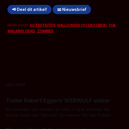
📢 Deel dit artikel!
📧 Nieuwsbrief
MEER OVER:
ACTIVITEITEN
,
HALLOWEEN (31 OKTOBER)
,
THE
WALKING DEAD
,
ZOMBIES
LEES MEER
Trailer Robert Eggers' WERWULF online
Na maanden van teasers en stills is hij er eindelijk: de
eerste trailer van 'Werwulf'. De nieuwe film van Robert
Eggers toont - zoals we van hem kennen - een rauwe en
Door Thomas Vanbrabant
kille stijl vol folklore en mythe. Het topic deze keer is (kon