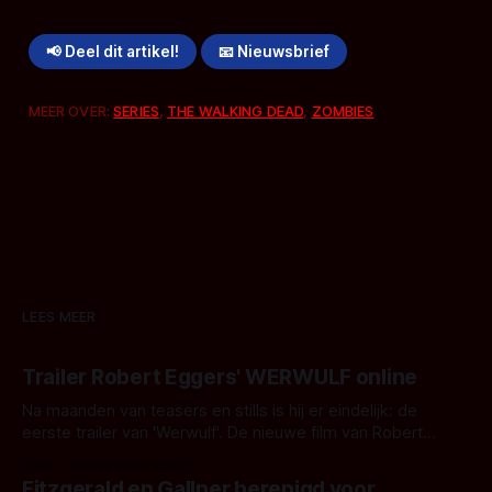
📢 Deel dit artikel!
📧 Nieuwsbrief
MEER OVER:
SERIES
,
THE WALKING DEAD
,
ZOMBIES
LEES MEER
Trailer Robert Eggers' WERWULF online
Na maanden van teasers en stills is hij er eindelijk: de
eerste trailer van 'Werwulf'. De nieuwe film van Robert
Eggers toont - zoals we van hem kennen - een rauwe en
Door Thomas Vanbrabant
kille stijl vol folklore en mythe. Het topic deze keer is (kon
Fitzgerald en Gallner herenigd voor