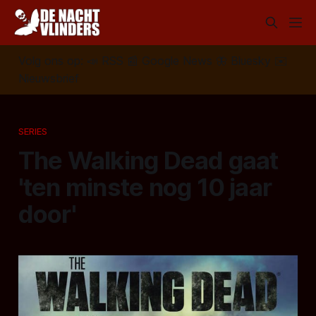
Volg ons op:
📣
RSS
📰
Google News
🦋
Bluesky
✉️
Nieuwsbrief
SERIES
The Walking Dead gaat
'ten minste nog 10 jaar
door'