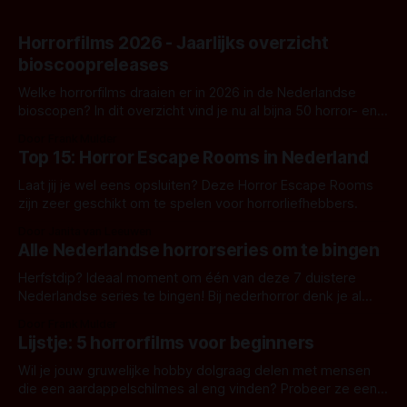
Horrorfilms 2026 - Jaarlijks overzicht
bioscoopreleases
Welke horrorfilms draaien er in 2026 in de Nederlandse
bioscopen? In dit overzicht vind je nu al bijna 50 horror- en
aanverwante films.
Door Frank Mulder
Top 15: Horror Escape Rooms in Nederland
Laat jij je wel eens opsluiten? Deze Horror Escape Rooms
zijn zeer geschikt om te spelen voor horrorliefhebbers.
Door Janita van Leeuwen
Alle Nederlandse horrorseries om te bingen
Herfstdip? Ideaal moment om één van deze 7 duistere
Nederlandse series te bingen! Bij nederhorror denk je al
snel aan horrorfilms, waarschijnlijk specifiek aan De Lift,
Door Frank Mulder
Amsterdamned of The Johnsons. Maar Nederlandse horror
Lijstje: 5 horrorfilms voor beginners
is niet beperkt tot films. Hier een aantal Nederlandse tv-
series uit het duistere of horrorgenre. Als
Wil je jouw gruwelijke hobby dolgraag delen met mensen
die een aardappelschilmes al eng vinden? Probeer ze eens