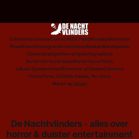
op te warmen met een instapmodel horrorfilm.
Door Marloes Keeris, Gerben Prins
Colofon
Vacatures
Contact
RSS Feed
Bluesky
Mastodon
Shop
Steam
Instagram
Activiteiten
Boeken
Bordspellen
Comics
Gadget
Horrortips
Infographics
Korte Horrorverhalen
Korte Horrorfilms
Lokaal Spookverhaal
Premium artikelen
Columns
Horrorfilms 2026
No Geeks, No Glory
Werkt op
Ghost
De Nachtvlinders - alles over
horror & duister entertainment