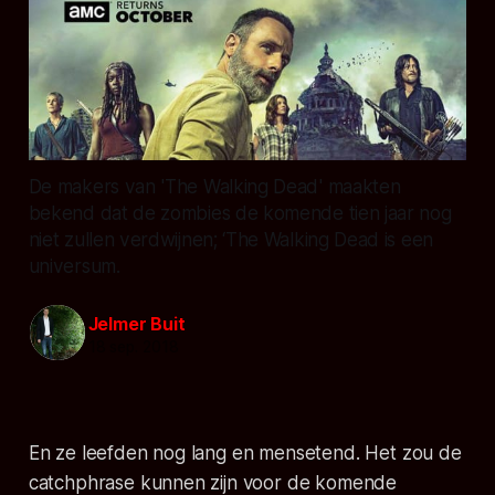
De makers van 'The Walking Dead' maakten
bekend dat de zombies de komende tien jaar nog
niet zullen verdwijnen; ‘The Walking Dead is een
universum.
Jelmer Buit
18 sep. 2018
En ze leefden nog lang en mensetend. Het zou de
catchphrase
kunnen zijn voor de komende