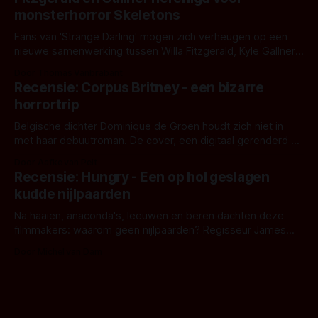
het het al raden?)... de weerwolf. Kijk je mee?
monsterhorror Skeletons
Fans van 'Strange Darling' mogen zich verheugen op een
nieuwe samenwerking tussen Willa Fitzgerald, Kyle Gallner
en regisseur J.T. Mollner. Binnenkort zijn ze te zien in
Door Thomas Vanbrabant
'Skeletons', een nieuwe creature feature waarvoor de
Recensie: Corpus Britney - een bizarre
opnames zijn gestart in Australië.
horrortrip
Belgische dichter Dominique de Groen houdt zich niet in
met haar debuutroman. De cover, een digitaal gerenderd en
bizar muterend lichaam tegen een pastelroze- en blauwe
Door Aafke van Pelt
achtergrond, belooft iets kleurrijks maar onheilspellends,
Recensie: Hungry - Een op hol geslagen
iets ongrijpbaars. En dat maakt De Groen met ieder woord
kudde nijlpaarden
waar.
Na haaien, anaconda's, leeuwen en beren dachten deze
filmmakers: waarom geen nijlpaarden? Regisseur James
Nunn doet het gewoon en aan ons om te oordelen of dat
Door Michel van Dam
goed uitpakt met Hungry of niet.