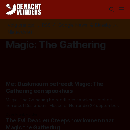
Volg ons op:
📣
RSS
📰
Google News
🦋
Bluesky
✉️
Nieuwsbrief
Magic: The Gathering
Met Duskmourn betreedt Magic: The
Gathering een spookhuis
Magic: The Gathering betreedt een spookhuis met de
horrorset Duskmourn: House of Horror die 27 september
2024 verschijnt.
Door Frank Mulder
The Evil Dead en Creepshow komen naar
Magic the Gathering