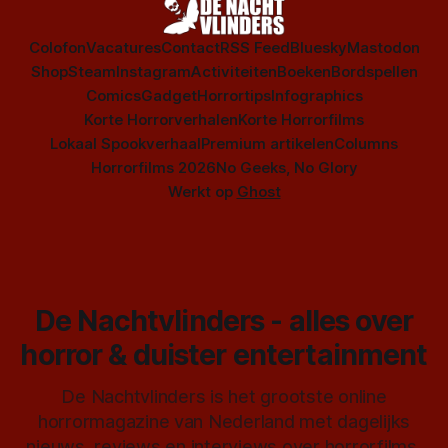
Colofon
Vacatures
Contact
RSS Feed
Bluesky
Mastodon
Shop
Steam
Instagram
Activiteiten
Boeken
Bordspellen
Comics
Gadget
Horrortips
Infographics
Korte Horrorverhalen
Korte Horrorfilms
Lokaal Spookverhaal
Premium artikelen
Columns
Horrorfilms 2026
No Geeks, No Glory
Werkt op
Ghost
De Nachtvlinders - alles over
horror & duister entertainment
De Nachtvlinders is het grootste online
horrormagazine van Nederland met dagelijks
nieuws, reviews en interviews over horrorfilms,