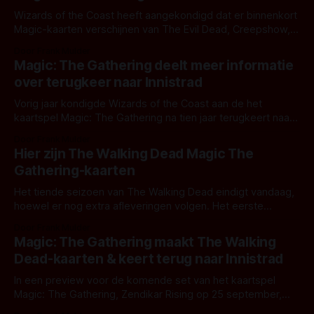
Wizards of the Coast heeft aangekondigd dat er binnenkort
Magic-kaarten verschijnen van The Evil Dead, Creepshow,
Doctor Who en Fall Out. De eerste twee alleen als speciale
Door Frank Mulder
Secret Lair-drop, van de laatste twee verschijnen complete
Magic: The Gathering deelt meer informatie
sets. Spooky Drop: The Evil Dead & Creepshow Al een paar
over terugkeer naar Innistrad
jaar verkoopt
Vorig jaar kondigde Wizards of the Coast aan de het
kaartspel Magic: The Gathering na tien jaar terugkeert naar
de duistere wereldd van Innistrad. Dit jaar verschijnen er
Door Frank Mulder
twee sets: weerwolven in Innistrad: Midnight Hunt en
Hier zijn The Walking Dead Magic The
vampiers in Innistrad: Crimson Vow. Dit is het laatste nieuws
Gathering-kaarten
dat ze hierover deelden:
Het tiende seizoen van The Walking Dead eindigt vandaag,
hoewel er nog extra afleveringen volgen. Het eerste
seizoen van The Walking Dead: World Beyond is nu te zien
Door Frank Mulder
op Prime Video en dat accepteert nu ook iDeal! En vanaf
Magic: The Gathering maakt The Walking
vandaag tot 12 oktober zijn de speciale Magic: The
Dead-kaarten & keert terug naar Innistrad
Gathering-kaarten
In een preview voor de komende set van het kaartspel
Magic: The Gathering, Zendikar Rising op 25 september,
heeft men ook een vooruitblijk gegeven op de plannen voor