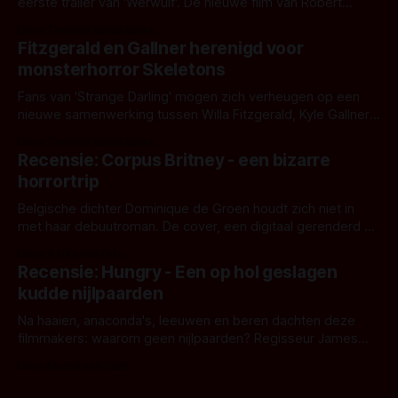
eerste trailer van 'Werwulf'. De nieuwe film van Robert
Eggers toont - zoals we van hem kennen - een rauwe en
Door Thomas Vanbrabant
kille stijl vol folklore en mythe. Het topic deze keer is (kon
Fitzgerald en Gallner herenigd voor
het het al raden?)... de weerwolf. Kijk je mee?
monsterhorror Skeletons
Fans van 'Strange Darling' mogen zich verheugen op een
nieuwe samenwerking tussen Willa Fitzgerald, Kyle Gallner
en regisseur J.T. Mollner. Binnenkort zijn ze te zien in
Door Thomas Vanbrabant
'Skeletons', een nieuwe creature feature waarvoor de
Recensie: Corpus Britney - een bizarre
opnames zijn gestart in Australië.
horrortrip
Belgische dichter Dominique de Groen houdt zich niet in
met haar debuutroman. De cover, een digitaal gerenderd en
bizar muterend lichaam tegen een pastelroze- en blauwe
Door Aafke van Pelt
achtergrond, belooft iets kleurrijks maar onheilspellends,
Recensie: Hungry - Een op hol geslagen
iets ongrijpbaars. En dat maakt De Groen met ieder woord
kudde nijlpaarden
waar.
Na haaien, anaconda's, leeuwen en beren dachten deze
filmmakers: waarom geen nijlpaarden? Regisseur James
Nunn doet het gewoon en aan ons om te oordelen of dat
Door Michel van Dam
goed uitpakt met Hungry of niet.