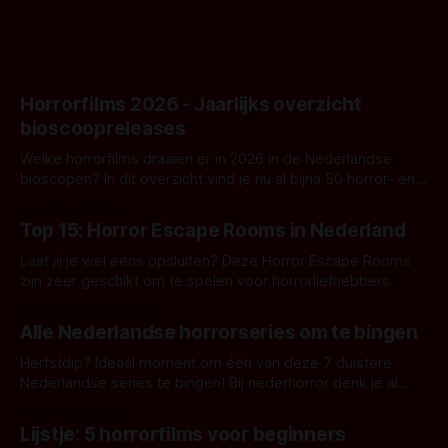
Horrorfilms 2026 - Jaarlijks overzicht
bioscoopreleases
Welke horrorfilms draaien er in 2026 in de Nederlandse
bioscopen? In dit overzicht vind je nu al bijna 50 horror- en
aanverwante films.
Door Frank Mulder
Top 15: Horror Escape Rooms in Nederland
Laat jij je wel eens opsluiten? Deze Horror Escape Rooms
zijn zeer geschikt om te spelen voor horrorliefhebbers.
Door Janita van Leeuwen
Alle Nederlandse horrorseries om te bingen
Herfstdip? Ideaal moment om één van deze 7 duistere
Nederlandse series te bingen! Bij nederhorror denk je al
snel aan horrorfilms, waarschijnlijk specifiek aan De Lift,
Door Frank Mulder
Amsterdamned of The Johnsons. Maar Nederlandse horror
Lijstje: 5 horrorfilms voor beginners
is niet beperkt tot films. Hier een aantal Nederlandse tv-