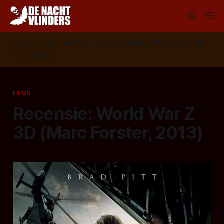
Volg ons op:
📣
RSS
📰
Google News
🦋
Bluesky
✉️
Nieuwsbrief
FILMS
Recensie: World War Z
3D (Marc Forster, 2013)