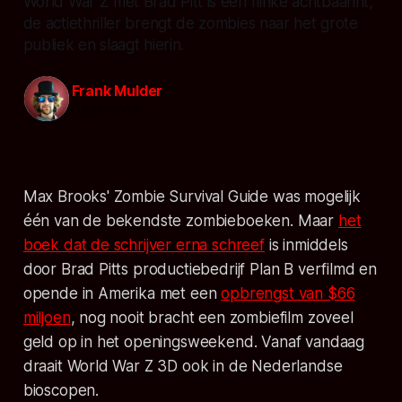
World War Z met Brad Pitt is een flinke achtbaanrit,
de actiethriller brengt de zombies naar het grote
publiek en slaagt hierin.
Frank Mulder
04 jul. 2013
Max Brooks' Zombie Survival Guide was mogelijk
één van de bekendste zombieboeken. Maar
het
boek dat de schrijver erna schreef
is inmiddels
door Brad Pitts productiebedrijf Plan B verfilmd en
opende in Amerika met een
opbrengst van $66
miljoen
, nog nooit bracht een zombiefilm zoveel
geld op in het openingsweekend. Vanaf vandaag
draait World War Z 3D ook in de Nederlandse
bioscopen.