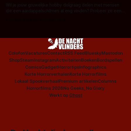
series uit het duistere of horrorgenre. Als
Wil je jouw gruwelijke hobby dolgraag delen met mensen
die een aardappelschilmes al eng vinden? Probeer ze eens
op te warmen met een instapmodel horrorfilm.
Door Marloes Keeris, Gerben Prins
Colofon
Vacatures
Contact
RSS Feed
Bluesky
Mastodon
Shop
Steam
Instagram
Activiteiten
Boeken
Bordspellen
Comics
Gadget
Horrortips
Infographics
Korte Horrorverhalen
Korte Horrorfilms
Lokaal Spookverhaal
Premium artikelen
Columns
Horrorfilms 2026
No Geeks, No Glory
Werkt op
Ghost