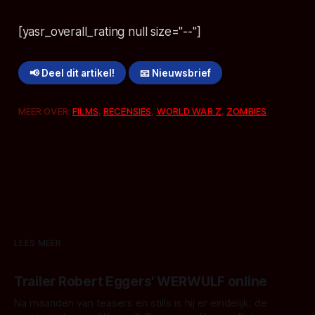
[yasr_overall_rating null size="--"]
📢 Deel dit artikel!
📧 Nieuwsbrief
MEER OVER:
FILMS
,
RECENSIES
,
WORLD WAR Z
,
ZOMBIES
LEES MEER
Trailer Robert Eggers' WERWULF online
Na maanden van teasers en stills is hij er eindelijk: de