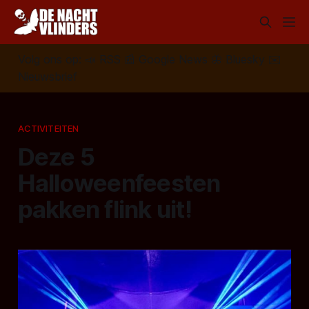
Volg ons op:
📣
RSS
📰
Google News
🦋
Bluesky
✉️
Nieuwsbrief
ACTIVITEITEN
Deze 5
Halloweenfeesten
pakken flink uit!