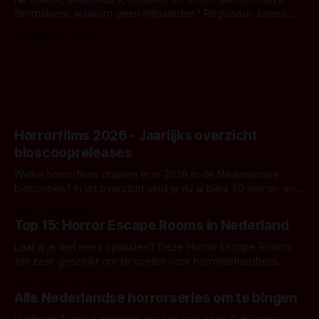
filmmakers: waarom geen nijlpaarden? Regisseur James
Nunn doet het gewoon en aan ons om te oordelen of dat
Door Michel van Dam
goed uitpakt met Hungry of niet.
Horrorfilms 2026 - Jaarlijks overzicht
bioscoopreleases
Welke horrorfilms draaien er in 2026 in de Nederlandse
bioscopen? In dit overzicht vind je nu al bijna 50 horror- en
aanverwante films.
Door Frank Mulder
Top 15: Horror Escape Rooms in Nederland
Laat jij je wel eens opsluiten? Deze Horror Escape Rooms
zijn zeer geschikt om te spelen voor horrorliefhebbers.
Door Janita van Leeuwen
Alle Nederlandse horrorseries om te bingen