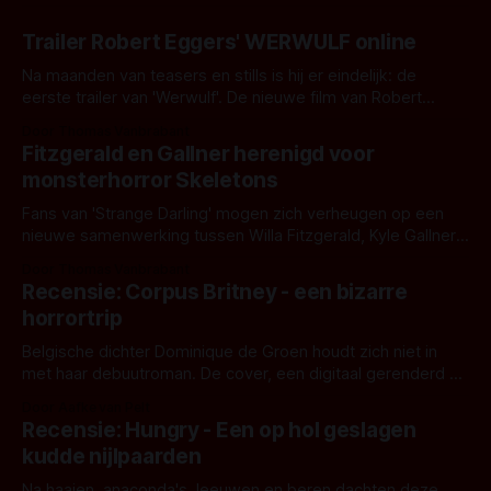
Trailer Robert Eggers' WERWULF online
Na maanden van teasers en stills is hij er eindelijk: de
eerste trailer van 'Werwulf'. De nieuwe film van Robert
Eggers toont - zoals we van hem kennen - een rauwe en
Door Thomas Vanbrabant
kille stijl vol folklore en mythe. Het topic deze keer is (kon
Fitzgerald en Gallner herenigd voor
het het al raden?)... de weerwolf. Kijk je mee?
monsterhorror Skeletons
Fans van 'Strange Darling' mogen zich verheugen op een
nieuwe samenwerking tussen Willa Fitzgerald, Kyle Gallner
en regisseur J.T. Mollner. Binnenkort zijn ze te zien in
Door Thomas Vanbrabant
'Skeletons', een nieuwe creature feature waarvoor de
Recensie: Corpus Britney - een bizarre
opnames zijn gestart in Australië.
horrortrip
Belgische dichter Dominique de Groen houdt zich niet in
met haar debuutroman. De cover, een digitaal gerenderd en
bizar muterend lichaam tegen een pastelroze- en blauwe
Door Aafke van Pelt
achtergrond, belooft iets kleurrijks maar onheilspellends,
Recensie: Hungry - Een op hol geslagen
iets ongrijpbaars. En dat maakt De Groen met ieder woord
kudde nijlpaarden
waar.
Na haaien, anaconda's, leeuwen en beren dachten deze