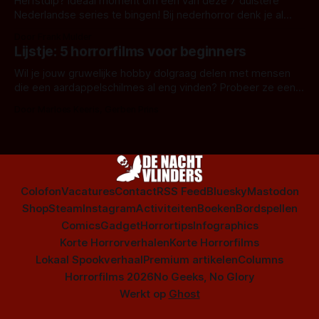
Herfstdip? Ideaal moment om één van deze 7 duistere
Nederlandse series te bingen! Bij nederhorror denk je al
snel aan horrorfilms, waarschijnlijk specifiek aan De Lift,
Door Frank Mulder
Amsterdamned of The Johnsons. Maar Nederlandse horror
Lijstje: 5 horrorfilms voor beginners
is niet beperkt tot films. Hier een aantal Nederlandse tv-
series uit het duistere of horrorgenre. Als
Wil je jouw gruwelijke hobby dolgraag delen met mensen
die een aardappelschilmes al eng vinden? Probeer ze eens
op te warmen met een instapmodel horrorfilm.
Door Marloes Keeris, Gerben Prins
Colofon
Vacatures
Contact
RSS Feed
Bluesky
Mastodon
Shop
Steam
Instagram
Activiteiten
Boeken
Bordspellen
Comics
Gadget
Horrortips
Infographics
Korte Horrorverhalen
Korte Horrorfilms
Lokaal Spookverhaal
Premium artikelen
Columns
Horrorfilms 2026
No Geeks, No Glory
Werkt op
Ghost