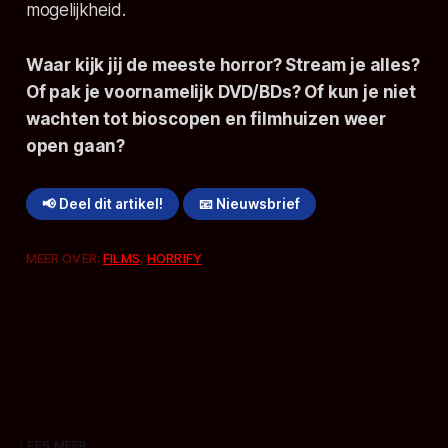
mogelijkheid.
Waar kijk jij de meeste horror? Stream je alles?
Of pak je voornamelijk DVD/BDs? Of kun je niet
wachten tot bioscopen en filmhuizen weer
open gaan?
📢 Deel dit artikel!
📧 Nieuwsbrief
MEER OVER:
FILMS
,
HORRIFY
LEES MEER