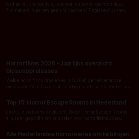
Na haaien, anaconda's, leeuwen en beren dachten deze
filmmakers: waarom geen nijlpaarden? Regisseur James
Nunn doet het gewoon en aan ons om te oordelen of dat
Door Michel van Dam
goed uitpakt met Hungry of niet.
Horrorfilms 2026 - Jaarlijks overzicht
bioscoopreleases
Welke horrorfilms draaien er in 2026 in de Nederlandse
bioscopen? In dit overzicht vind je nu al bijna 50 horror- en
aanverwante films.
Door Frank Mulder
Top 15: Horror Escape Rooms in Nederland
Laat jij je wel eens opsluiten? Deze Horror Escape Rooms
zijn zeer geschikt om te spelen voor horrorliefhebbers.
Door Janita van Leeuwen
Alle Nederlandse horrorseries om te bingen