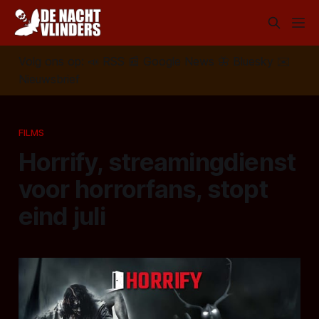
Volg ons op:
📣
RSS
📰
Google News
🦋
Bluesky
✉️
Nieuwsbrief
FILMS
Horrify, streamingdienst
voor horrorfans, stopt
eind juli