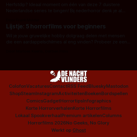
Herfstdip? Ideaal moment om één van deze 7 duistere
Nederlandse series te bingen! Bij nederhorror denk je al
snel aan horrorfilms, waarschijnlijk specifiek aan De Lift,
Door Frank Mulder
Amsterdamned of The Johnsons. Maar Nederlandse horror
Lijstje: 5 horrorfilms voor beginners
is niet beperkt tot films. Hier een aantal Nederlandse tv-
series uit het duistere of horrorgenre. Als
Wil je jouw gruwelijke hobby dolgraag delen met mensen
die een aardappelschilmes al eng vinden? Probeer ze eens
op te warmen met een instapmodel horrorfilm.
Door Marloes Keeris, Gerben Prins
Colofon
Vacatures
Contact
RSS Feed
Bluesky
Mastodon
Shop
Steam
Instagram
Activiteiten
Boeken
Bordspellen
Comics
Gadget
Horrortips
Infographics
Korte Horrorverhalen
Korte Horrorfilms
Lokaal Spookverhaal
Premium artikelen
Columns
Horrorfilms 2026
No Geeks, No Glory
Werkt op
Ghost