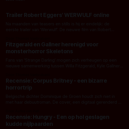
Trailer Robert Eggers' WERWULF online
Na maanden van teasers en stills is hij er eindelijk: de
eerste trailer van 'Werwulf'. De nieuwe film van Robert
Eggers toont - zoals we van hem kennen - een rauwe en
Door Thomas Vanbrabant
kille stijl vol folklore en mythe. Het topic deze keer is (kon
Fitzgerald en Gallner herenigd voor
het het al raden?)... de weerwolf. Kijk je mee?
monsterhorror Skeletons
Fans van 'Strange Darling' mogen zich verheugen op een
nieuwe samenwerking tussen Willa Fitzgerald, Kyle Gallner
en regisseur J.T. Mollner. Binnenkort zijn ze te zien in
Door Thomas Vanbrabant
'Skeletons', een nieuwe creature feature waarvoor de
Recensie: Corpus Britney - een bizarre
opnames zijn gestart in Australië.
horrortrip
Belgische dichter Dominique de Groen houdt zich niet in
met haar debuutroman. De cover, een digitaal gerenderd en
bizar muterend lichaam tegen een pastelroze- en blauwe
Door Aafke van Pelt
achtergrond, belooft iets kleurrijks maar onheilspellends,
Recensie: Hungry - Een op hol geslagen
iets ongrijpbaars. En dat maakt De Groen met ieder woord
kudde nijlpaarden
waar.