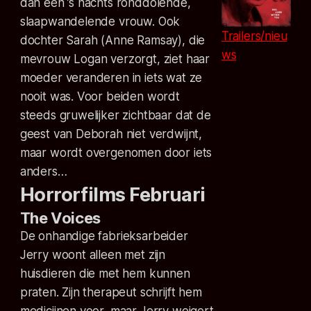
dan een ’s nachts ronddolende,
slaapwandelende vrouw. Ook
Trailers/nieu
dochter Sarah (Anne Ramsay), die
ws
mevrouw Logan verzorgt, ziet haar
moeder veranderen in iets wat ze
nooit was. Voor beiden wordt
steeds gruwelijker zichtbaar dat de
geest van Deborah niet verdwijnt,
maar wordt overgenomen door iets
anders…
Horrorfilms Februari
The Voices
De onhandige fabrieksarbeider
Jerry woont alleen met zijn
huisdieren die met hem kunnen
praten. Zijn therapeut schrijft hem
medicijnen voor, maar Jerry weigert