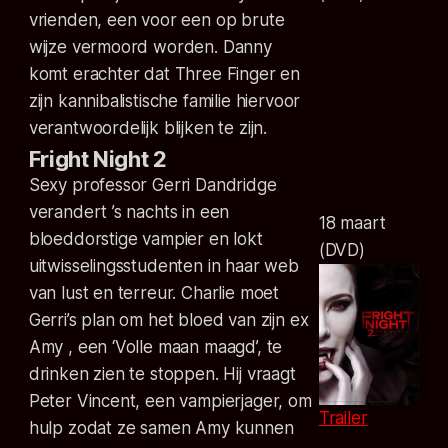
vrienden, een voor een op brute
wijze vermoord worden. Danny
komt erachter dat Three Finger en
zijn kannibalistische familie hiervoor
verantwoordelijk blijken te zijn.
Fright Night 2
Sexy professor Gerri Dandridge
verandert ’s nachts in een
18 maart
bloeddorstige vampier en lokt
(DVD)
uitwisselingsstudenten in haar web
van lust en terreur. Charlie moet
Gerri’s plan om het bloed van zijn ex
Amy , een ‘Volle maan maagd’, te
drinken zien te stoppen. Hij vraagt
Peter Vincent, een vampierjager, om
Trailer
hulp zodat ze samen Amy kunnen