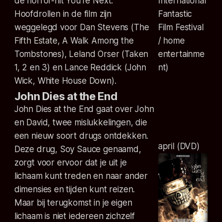
de horror-hit You’re Next.
International
Hoofdrollen in de film zijn
Fantastic
weggelegd voor Dan Stevens (The
Film Festival
Fifth Estate, A Walk Among the
/ home
Tombstones), Leland Orser (Taken
entertainme
1, 2 en 3) en Lance Reddick (John
nt)
Wick, White House Down).
John Dies at the End
John Dies at the End gaat over John
en David, twee mislukkelingen, die
een nieuw soort drugs ontdekken.
april (DVD)
Deze drug, Soy Sauce genaamd,
zorgt voor ervoor dat je uit je
lichaam kunt treden en naar ander
dimensies en tijden kunt reizen.
Maar bij terugkomst in je eigen
lichaam is niet iedereen zichzelf