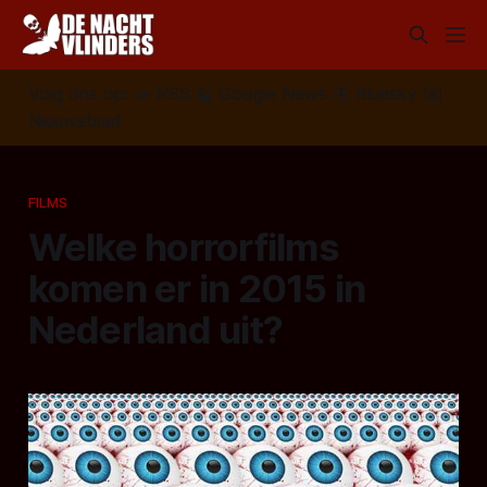
Volg ons op:
📣
RSS
📰
Google News
🦋
Bluesky
✉️
Nieuwsbrief
FILMS
Welke horrorfilms
komen er in 2015 in
Nederland uit?