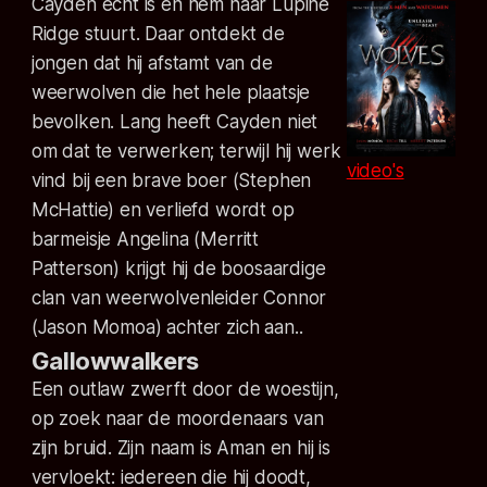
Cayden echt is en hem naar Lupine
Ridge stuurt. Daar ontdekt de
jongen dat hij afstamt van de
weerwolven die het hele plaatsje
bevolken. Lang heeft Cayden niet
om dat te verwerken; terwijl hij werk
video's
vind bij een brave boer (Stephen
McHattie) en verliefd wordt op
barmeisje Angelina (Merritt
Patterson) krijgt hij de boosaardige
clan van weerwolvenleider Connor
(Jason Momoa) achter zich aan..
Gallowwalkers
Een outlaw zwerft door de woestijn,
op zoek naar de moordenaars van
zijn bruid. Zijn naam is Aman en hij is
vervloekt: iedereen die hij doodt,