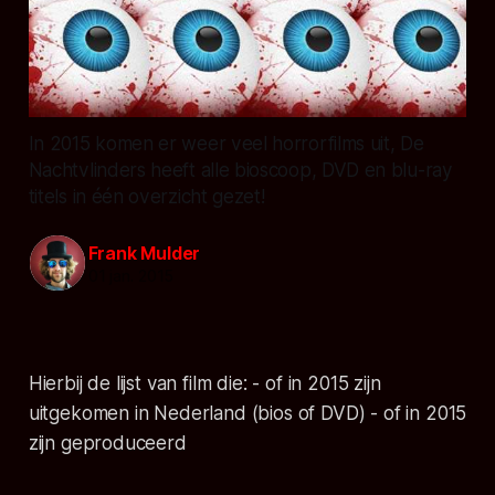
In 2015 komen er weer veel horrorfilms uit, De
Nachtvlinders heeft alle bioscoop, DVD en blu-ray
titels in één overzicht gezet!
Frank Mulder
01 jan. 2015
Hierbij de lijst van film die: - of in 2015 zijn
uitgekomen in Nederland (bios of DVD) - of in 2015
zijn geproduceerd